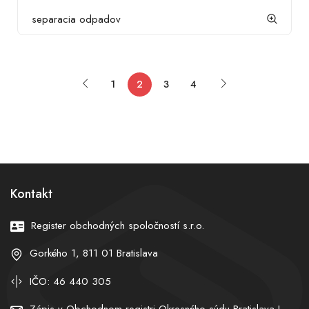
separacia odpadov
1
2
3
4
Kontakt
Register obchodných spoločností s.r.o.
Gorkého 1, 811 01 Bratislava
IČO: 46 440 305
Zápis v Obchodnom registri Okresného súdu Bratislava I,