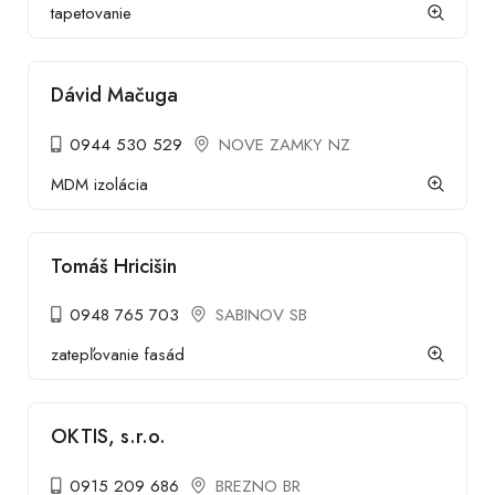
tapetovanie
Dávid Mačuga
0944 530 529
NOVE ZAMKY NZ
MDM izolácia
Tomáš Hricišin
0948 765 703
SABINOV SB
zatepľovanie fasád
OKTIS, s.r.o.
0915 209 686
BREZNO BR