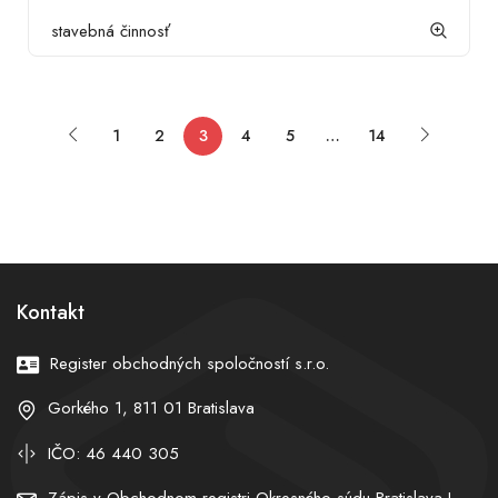
stavebná činnosť
1
2
3
4
5
…
14
Kontakt
Register obchodných spoločností s.r.o.
Gorkého 1, 811 01 Bratislava
IČO: 46 440 305
Zápis v Obchodnom registri Okresného súdu Bratislava I,