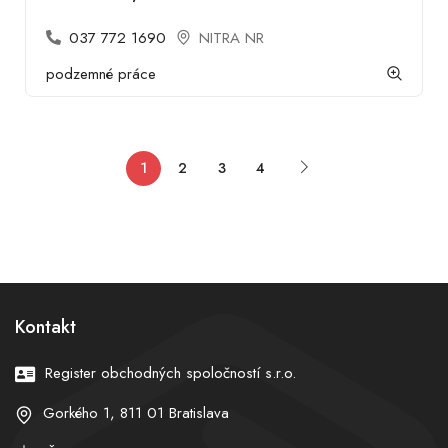
037 772 1690
NITRA NR
podzemné práce
1
2
3
4
Kontakt
Register obchodných spoločností s.r.o.
Gorkého 1, 811 01 Bratislava