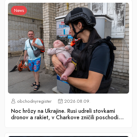
News
obchodnyregister
2026.08.09.
Noc hrôzy na Ukrajine. Rusi udreli stovkami
dronov a rakiet, v Charkove zničili poschodia
bytovky