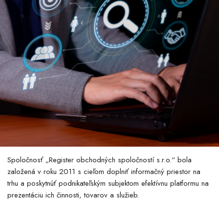
Spoločnosť „Register obchodných spoločností s.r.o.“ bola
založená v roku 2011 s cieľom doplniť informačný priestor na
trhu a poskytnúť podnikateľským subjektom efektívnu platformu na
prezentáciu ich činnosti, tovarov a služieb.