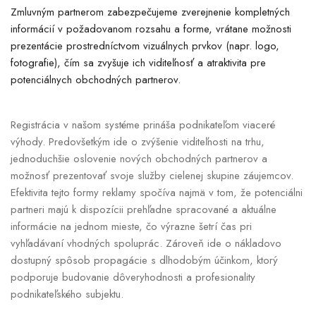
Zmluvným partnerom zabezpečujeme zverejnenie kompletných
informácií v požadovanom rozsahu a forme, vrátane možnosti
prezentácie prostredníctvom vizuálnych prvkov (napr. logo,
fotografie), čím sa zvyšuje ich viditeľnosť a atraktivita pre
potenciálnych obchodných partnerov.
Registrácia v našom systéme prináša podnikateľom viaceré
výhody. Predovšetkým ide o zvýšenie viditeľnosti na trhu,
jednoduchšie oslovenie nových obchodných partnerov a
možnosť prezentovať svoje služby cielenej skupine záujemcov.
Efektivita tejto formy reklamy spočíva najmä v tom, že potenciálni
partneri majú k dispozícii prehľadne spracované a aktuálne
informácie na jednom mieste, čo výrazne šetrí čas pri
vyhľadávaní vhodných spoluprác. Zároveň ide o nákladovo
dostupný spôsob propagácie s dlhodobým účinkom, ktorý
podporuje budovanie dôveryhodnosti a profesionality
podnikateľského subjektu.