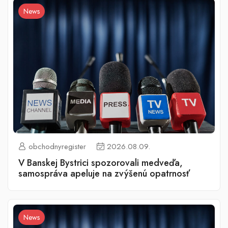
News
obchodnyregister
2026.08.09.
V Banskej Bystrici spozorovali medveďa,
samospráva apeluje na zvýšenú opatrnosť
News