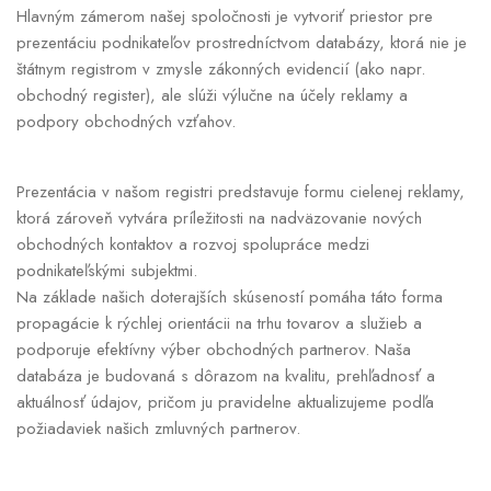
Hlavným zámerom našej spoločnosti je vytvoriť priestor pre
prezentáciu podnikateľov prostredníctvom databázy, ktorá nie je
štátnym registrom v zmysle zákonných evidencií (ako napr.
obchodný register), ale slúži výlučne na účely reklamy a
podpory obchodných vzťahov.
Prezentácia v našom registri predstavuje formu cielenej reklamy,
ktorá zároveň vytvára príležitosti na nadväzovanie nových
obchodných kontaktov a rozvoj spolupráce medzi
podnikateľskými subjektmi.
Na základe našich doterajších skúseností pomáha táto forma
propagácie k rýchlej orientácii na trhu tovarov a služieb a
podporuje efektívny výber obchodných partnerov. Naša
databáza je budovaná s dôrazom na kvalitu, prehľadnosť a
aktuálnosť údajov, pričom ju pravidelne aktualizujeme podľa
požiadaviek našich zmluvných partnerov.