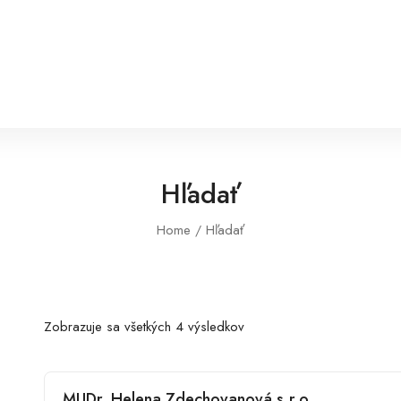
Hľadať
Home
Hľadať
Zobrazuje sa všetkých 4 výsledkov
MUDr. Helena Zdechovanová s.r.o.