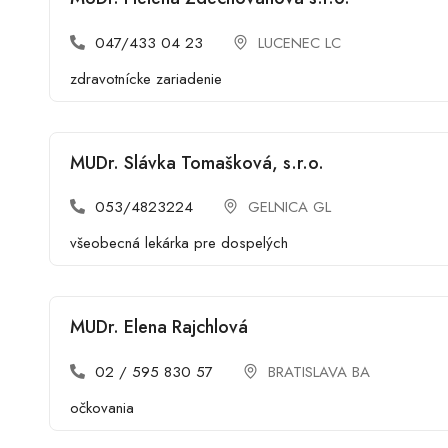
047/433 04 23
LUCENEC LC
zdravotnícke zariadenie
MUDr. Slávka Tomašková, s.r.o.
053/4823224
GELNICA GL
všeobecná lekárka pre dospelých
MUDr. Elena Rajchlová
02 / 595 830 57
BRATISLAVA BA
očkovania