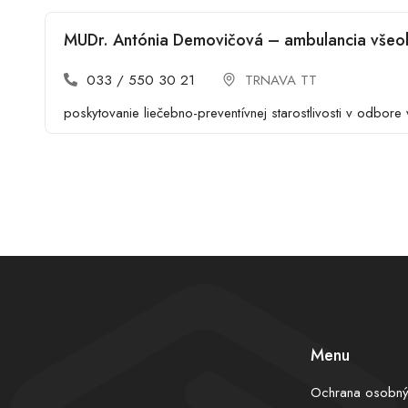
MUDr. Antónia Demovičová – ambulancia všeo
033 / 550 30 21
TRNAVA TT
poskytovanie liečebno-preventívnej starostlivosti v odbore
Menu
Ochrana osobný