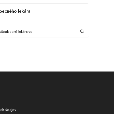
becného lekára
 všeobecné lekárstvo
ch údajov