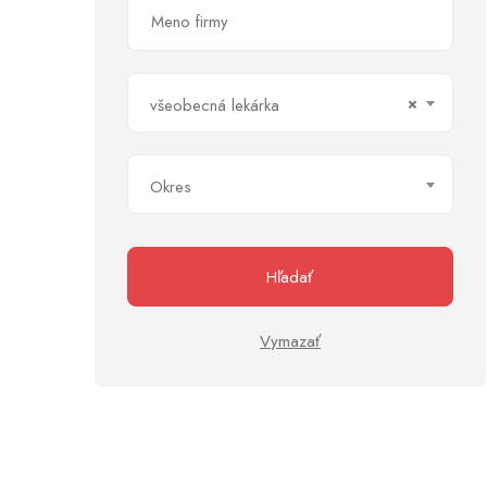
×
všeobecná lekárka
Okres
Hľadať
Vymazať