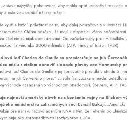
v stave najvyššej pohotovosti, aby mohla opäť uskutočniť rozsiahlu 
y a ešte viac oslabiť iránsky režim“.
 využije každú príležitosť na to, aby ďalej pokračovala v likvidácii H
nskom meste Chijám odkázal, že majú k dispozícii všetky spôsobilosti
 tento účel nie sú nijak obmedzovaní. Od začiatku vojny proti Hizballáh
eškodnila viac ako 2000 militantov. (AFP, Times of Israel, TASR)
adlová loď Charles de Gaulle sa premiestňuje na juh Červené
cu misiu s cieľom obnoviť slobodu plavby cez Hormuzský pri
adlová loď Charles de Gaulle a jej sprievodné plavidlá v stredu 6. 
rom na juh Červeného mora,“ uviedla francúzska armáda. Lietadlová
lízkom východe nasadená vo východnom Stredomorí. (Reuters, AFP, TAS
uje najnovší americký návrh na ukončenie vojny na Blízkom v
šieho ministerstva zahraničných vecí Esmáíl Bakájí.
„Americký p
akájí pre iránsku tlačovú agentúru ISNA s tým, že Teherán po „finaliz
rý vystupuje ako sprostredkovateľ rozhovorov s USA.