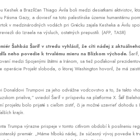
 Keshek a Brazílčan Thiago Ávila boli medzi desiatkami aktivistov, ktor
du Pásma Gazy, a doviesť na toto palestínske územie humanitárnu po
tvrtok v medzinárodných vodách pri Grécku zajala Kesheka a Ávilu spol
reviezli do Izraela na výsluch, ostatných prepustili. (AFP, TASR)
iér Šahbáz Šaríf v stredu vyhlásil, že cíti nádej z aktuálneho
odľa neho povedie k trvalému mieru na Blízkom východe.
Šaríf,
ovaní medzi Spojenými štátmi a Iránom, sa tiež poďakoval prezidento
 operácie Projekt sloboda, o ktorej Washington hovoril, že má zaist
i Donaldovi Trumpovi za jeho odvážne vodcovstvo a to, že takto vho
zskom prielive,“ uviedol Šaríf v príspevku na platforme X. Šéf Biele
í projektu bolo prijaté s cieľom zistiť, či je možné uzavrieť dohodu s
lších krajín.
nta Trumpa výrazne prispeje v tomto citlivom období k posilneniu regio
kistanský premiér. „Máme hlbokú nádej, že súčasný vývoj povedie k t