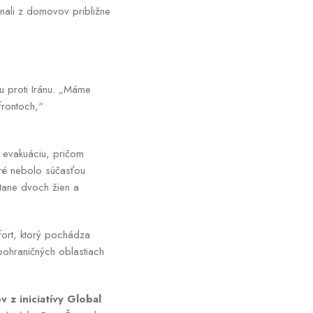
nali z domovov približne
u proti Iránu. „Máme
frontoch,“
 evakuáciu, pričom
oré nebolo súčasťou
átane dvoch žien a
ufort, ktorý pochádza
 pohraničných oblastiach
 z iniciatívy Global