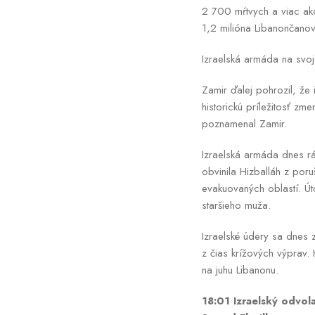
2 700 mŕtvych a viac ako
1,2 milióna Libanončanov
Izraelská armáda na svoj
Zamir ďalej pohrozil, že
historickú príležitosť zm
poznamenal Zamir.
Izraelská armáda dnes rá
obvinila Hizballáh z por
evakuovaných oblastí. Út
staršieho muža.
Izraelské údery sa dnes z
z čias krížových výprav. 
na juhu Libanonu.
18:01 Izraelský odvola