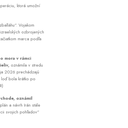
operáciu, ktorá umožní
izballáhu“. Vojakom
 izraelských ozbrojených
u začiatkom marca podľa
ho mora v rámci
eliv,
oznámila v stredu
mája 2026 prechádzajú
 loď bola krátko po
R)
ýchode, oznámil
lán a návrh Irán stále
ácii svojich pohľadov“