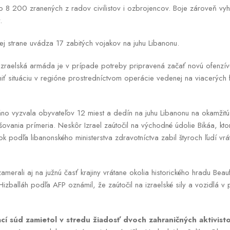
 8 200 zranených z radov civilistov i ozbrojencov. Boje zároveň vyh
.
ej strane uvádza 17 zabitých vojakov na juhu Libanonu.
 izraelská armáda je v prípade potreby pripravená začať novú ofenzív
eniť situáciu v regióne prostredníctvom operácie vedenej na viacerých 
no vyzvala obyvateľov 12 miest a dedín na juhu Libanonu na okamžitú
ušovania prímeria. Neskôr Izrael zaútočil na východné údolie Bikáa, kt
ok podľa libanonského ministerstva zdravotníctva zabil štyroch ľudí vr
amerali aj na južnú časť krajiny vrátane okolia historického hradu Bea
Hizballáh podľa AFP oznámil, že zaútočil na izraelské sily a vozidlá v
cí súd zamietol v stredu žiadosť dvoch zahraničných aktivistov