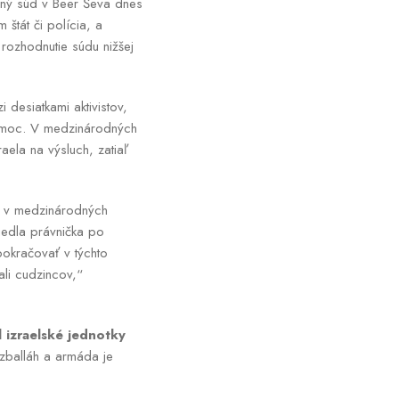
sný súd v Beer Ševa dnes
štát či polícia, a
rozhodnutie súdu nižšej
desiatkami aktivistov,
pomoc. V medzinárodných
aela na výsluch, zatiaľ
o v medzinárodných
iedla právnička po
pokračovať v týchto
ali cudzincov,“
l izraelské jednotky
izballáh a armáda je