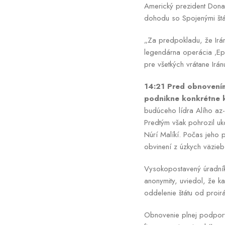
Americký prezident Donal
dohodu so Spojenými štát
„Za predpokladu, že Irá
legendárna operácia ‚Epi
pre všetkých vrátane Irán
14:21 Pred obnovením
podnikne konkrétne k
budúceho lídra Alího az-
Predtým však pohrozil u
Núrí Malíkí. Počas jeho 
obvinení z úzkych väzieb
Vysokopostavený úradník
anonymity, uviedol, že 
oddelenie štátu od proir
Obnovenie plnej podpory j