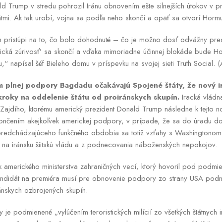
d Trump v stredu pohrozil Iránu obnovením ešte silnejších útokov v pr
mi. Ak tak urobí, vojna sa podľa neho skončí a opäť sa otvorí Hormuz
n pristúpi na to, čo bolo dohodnuté – čo je možno dosť odvážny pre
cká zúrivosť’ sa skončí a vďaka mimoriadne účinnej blokáde bude Ho
u,“ napísal šéf Bieleho domu v príspevku na svojej sieti Truth Social. 
 plnej podpory Bagdadu očakávajú Spojené štáty, že nový i
roky na oddelenie štátu od proiránskych skupín.
Iracká vládna
Zajdího, ktorému americký prezident Donald Trump následne k tejto no
končením akejkoľvek americkej podpory, v prípade, že sa do úradu do
predchádzajúceho funkčného obdobia sa totiž vzťahy s Washingtonom 
 na iránsku šiitskú vládu a z podnecovania náboženských nepokojov.
 amerického ministerstva zahraničných vecí, ktorý hovoril pod podmi
kandidát na premiéra musí pre obnovenie podpory zo strany USA podni
ánskych ozbrojených skupín.
e podmienené „vylúčením teroristických milícií zo všetkých štátnych inš