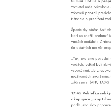
Sumud Flotilla o prep
zamietol naše odvolanie a
zároveň potvrdil predchá
inštancie o predĺžení zad
Španielsky občan Saif Ab
ktorí sa snažili prelom
vodách neďaleko Grécka ic
čo ostatných neskôr prepu
„Tak, ako sme povedali 
vodách, odkiaľ boli akti
vypočúvaní. „Je znepokoj
nezákonných zadržaniach.
zdôraznila. (AFP, TASR)
17:45 Veliteľ izraelsk
okupujúce južný Liba
podľa jeho slov pripraven