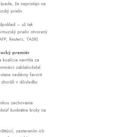
ípade, že nepristúpi na
ský prieliv.
dpoklad – už tak
rmuzský prieliv otvorený
(AFP, Reuters, TASR)
racký premiér
 koalícia navrhla za
minácii zablahoželal.
stane nedávny favorit
zhoršili v dôsledku
enkou zachovania
knúť konkrétne kroky na
titúcií, zastavením ich