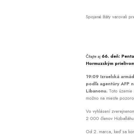
Spojené štáty varovali pr
66. deň: Penta
Čítajte aj
Hormuzským prielivo
19:09 Izraelská armáda
podľa agentúry AFP ná
Libanonu.
Toto územie i
možno na mieste pozorov
Vo vyhlásení zverejnenom
2 000 členov Hizballáhu
Od 2. marca, keď sa konfl