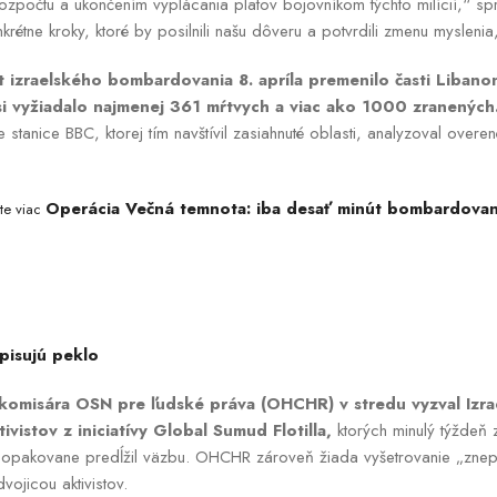
rozpočtu a ukončením vyplácania platov bojovníkom týchto milícií,“ sp
nkrétne kroky, ktoré by posilnili našu dôveru a potvrdili zmenu mysleni
 izraelského bombardovania 8. apríla premenilo časti Libano
i vyžiadalo najmenej 361 mŕtvych a viac ako 1000 zranených
e stanice BBC, ktorej tím navštívil zasiahnuté oblasti, analyzoval overen
Operácia Večná temnota: iba desať minút bombardovan
jte viac
opisujú peklo
komisára OSN pre ľudské práva (OHCHR) v stredu vyzval Izra
vistov z iniciatívy Global Sumud Flotilla,
ktorých minulý týždeň 
 opakovane predĺžil väzbu. OHCHR zároveň žiada vyšetrovanie „znep
ojicou aktivistov.