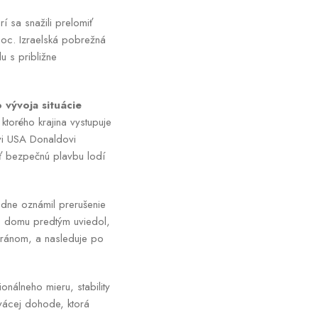
í sa snažili prelomiť
moc. Izraelská pobrežná
u s približne
 vývoja situácie
 ktorého krajina vystupuje
vi USA Donaldovi
iť bezpečnú plavbu lodí
dne oznámil prerušenie
ho domu predtým uviedol,
 Iránom, a nasleduje po
nálneho mieru, stability
rvácej dohode, ktorá