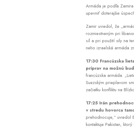
Armáda je podľa Zamira „
upevniť doterajšie úspech
Zamir uviedol, že „armáda
rozmiestneným pri libano
síl a pri použití sily na
neho izraelská armáda zn
17:30 Francúzska liet
príprav na možnú budú
francúzska armáda. „Liet
Suezským prieplavom sme
začiatku konfliktu na B
17:25 Irán prehodnoc
v stredu hovorca tamoj
prehodnocuje,“ uviedol B
kontaktuje Pakistan, kto