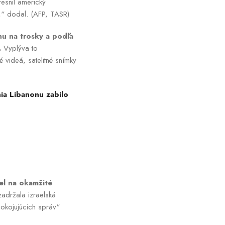
resnil americký
a,“ dodal. (AFP, TASR)
nu na trosky a podľa
.
Vyplýva to
é videá, satelitné snímky
ia Libanonu zabilo
el na okamžité
zadržala izraelská
okojujúcich správ“