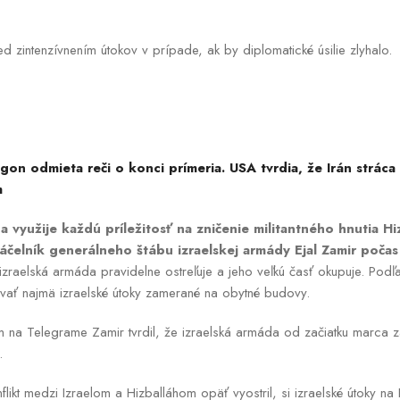
ed zintenzívnením útokov v prípade, ak by diplomatické úsilie zlyhalo
gon odmieta reči o konci prímeria. USA tvrdia, že Irán stráca
m
 využije každú príležitosť na zničenie militantného hnutia Hi
čelník generálneho štábu izraelskej armády Ejal Zamir poča
zraelská armáda pravidelne ostreľuje a jeho veľkú časť okupuje. Podľa
ať najmä izraelské útoky zamerané na obytné budovy.
 na Telegrame Zamir tvrdil, že izraelská armáda od začiatku marca z
.
ikt medzi Izraelom a Hizballáhom opäť vyostril, si izraelské útoky na 