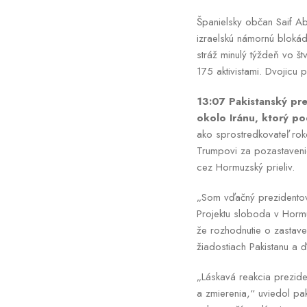
Španielsky občan Saif Abu
izraelskú námornú bloká
stráž minulý týždeň vo š
175 aktivistami. Dvojicu p
13:07 Pakistanský prem
okolo Iránu, ktorý p
ako sprostredkovateľ rok
Trumpovi za pozastavenie
cez Hormuzský prieliv.
„Som vďačný prezidentov
Projektu sloboda v Hormu
že rozhodnutie o zastaven
žiadostiach Pakistanu a ďa
„Láskavá reakcia prezide
a zmierenia,“ uviedol pa