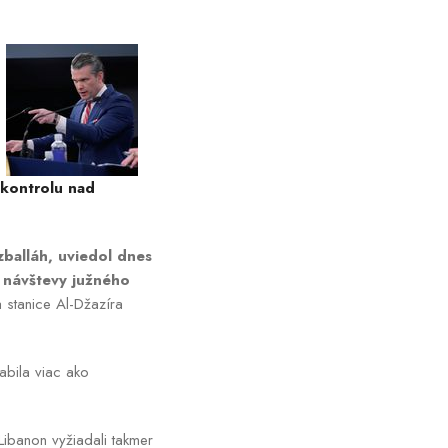
.
 kontrolu nad
zballáh, uviedol dnes
s návštevy južného
 stanice Al-Džazíra
abila viac ako
Libanon vyžiadali takmer