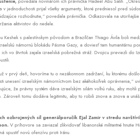
ustenie,
povedala novinárom ich právnička Hadeel Abu Salih. „Okre
 v jednoduchosti prijal všetky argumenty, ktoré predniesol pred súdom 
dzajúce rozhodnutie,“ povedala právnička. Odkazovala na utorňajšie 
ržania aktivistov do nedele.
u Keshek s palestínskym pôvodom a Brazílčan Thiago Ávila boli medzi 
iť izraelskú námornú blokádu Pásma Gazy, a doviesť tam humanitárnu 
h vo štvrtok zajala izraelská pobrežná stráž. Dvojicu previezli do Izr
stili.
už v prvý deň, hovoríme tu o nezákonnom zadržaní, ku ktorému došl
visti unesení izraelským námorníctvom bez akéhokoľvek oprávnenia,“ uv
ujúce, že právny systém dáva izraelským silám voľnú ruku, aby mohli 
 Zároveň tomu dodáva legitimitu, aby to robili znova a znova a unáš
ých ozbrojených síl generálporučík Ejal Zamir v stredu navštívi
non.
V príhovore sa zaviazal zlikvidovať libanonské militantné hnutie H
á spustiť novú ofenzívu proti Iránu.