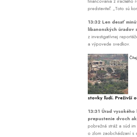
financovania z irackého 
predstaviteľ. „Toto sú ko
13:32 Len desať minút
libanonských úradov s
z investigatívnej reportáž
a výpovede svedkov.
Číta
stovky ľudí. Preživší 
13:31 Úrad vysokého 
prepustenie dvoch akti
pobrežná stráž a súd im
o zlom zaobchádzaní s dv