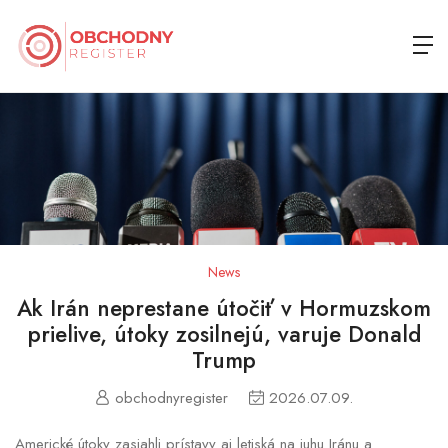
News
Ak Irán neprestane útočiť v Hormuzskom
prielive, útoky zosilnejú, varuje Donald
Trump
obchodnyregister
2026.07.09.
Americké útoky zasiahli prístavy aj letiská na juhu Iránu a