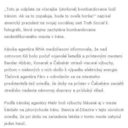
„Toto je odplata za včerajšie (utorkové) bombardovanie lodí
Iránom. Ak sa to zopakuje, bude to oveľa horšie!“ napísal
americký prezident na svojej sociálnej sieti Truth Social k
fotografii, ktorá zrejme zachytáva bombardovanie
neidentifikovaného miesta v Iráne.
Iránska agentúra IRNA medzičasom informovala, že nad
ostrovom Kiš bolo počuť vojenské lietadlá a prístavnými mestami
Bandar Abbás, Konarak a Čabahár otriasli viaceré výbuchy,
pričom v niektorých z nich došlo k výpadku elektrickej energie.
Tlačová agentúra Fárs s odvolaním sa na miestneho
predstaviteľa tiež uviedla, že útoky na prístav v Čabaháre zasiahli
stredisko riadenia námornej dopravy a príslušný sklad.
Podľa iránskej agentúry Mehr boli výbuchy hlásené aj v meste
Íránšahr na juhovýchode Iránu. Stanica al-Džazíra v tejto súvislosti
uviedla, že pri útoku na zariadenie letiska v tomto meste zahynul
jeden hasič.