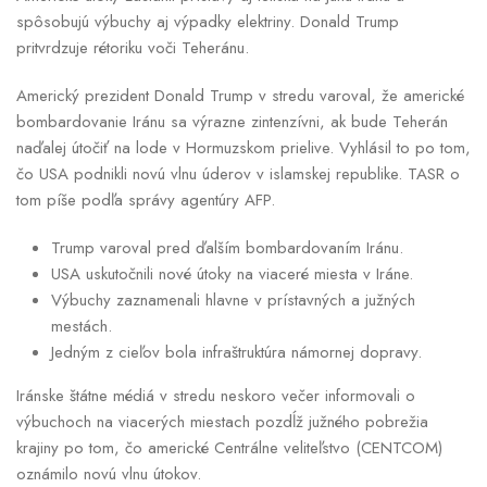
spôsobujú výbuchy aj výpadky elektriny. Donald Trump
pritvrdzuje rétoriku voči Teheránu.
Americký prezident Donald Trump v stredu varoval, že americké
bombardovanie Iránu sa výrazne zintenzívni, ak bude Teherán
naďalej útočiť na lode v Hormuzskom prielive. Vyhlásil to po tom,
čo USA podnikli novú vlnu úderov v islamskej republike. TASR o
tom píše podľa správy agentúry AFP.
Trump varoval pred ďalším bombardovaním Iránu.
USA uskutočnili nové útoky na viaceré miesta v Iráne.
Výbuchy zaznamenali hlavne v prístavných a južných
mestách.
Jedným z cieľov bola infraštruktúra námornej dopravy.
Iránske štátne médiá v stredu neskoro večer informovali o
výbuchoch na viacerých miestach pozdĺž južného pobrežia
krajiny po tom, čo americké Centrálne veliteľstvo (CENTCOM)
oznámilo novú vlnu útokov.