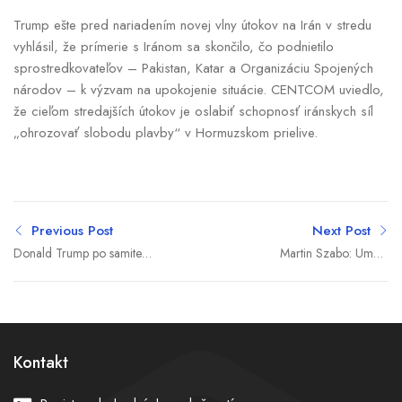
Trump ešte pred nariadením novej vlny útokov na Irán v stredu
vyhlásil, že prímerie s Iránom sa skončilo, čo podnietilo
sprostredkovateľov – Pakistan, Katar a Organizáciu Spojených
národov – k výzvam na upokojenie situácie. CENTCOM uviedlo,
že cieľom stredajších útokov je oslabiť schopnosť iránskych síl
„ohrozovať slobodu plavby“ v Hormuzskom prielive.
Previous Post
Next Post
Donald Trump po samite
Martin Szabo: Umelá
NATO menil lietadlá,
inteligencia mení aj trh
zmena vyvolala špekulácie
práce, ale nepríde vám
o bezpečnosti
domov vymeniť parkety.
Remeslo bude mať stále
vyššiu cenu
Kontakt