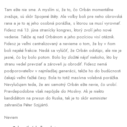
Tam ešte nie sme. A myslím si, že to, čo Orbán momentálne
zvažuje, sú skôr Spojené štáty. Ale voľby boli pre neho obrovská
rana a je to aj jeho osobná porážka, s ktorou sa musí vyrovnať.
Fidesz má 13. júna stranícky kongres, ktorý zvolí jeho nové
vedenie. Takže aj nad Orbánom a jeho pozíciou visí otáznik.
Fidesz je veľmi centralizovaný a nevieme o tom, že by v ňom
boli nejaké frakcie. Nedá sa vylúčiť, že Orbán odstúpi, ale nie je
jasné, čo by bolo potom. Bolo by zložité nájsť niekoho, kto by
stranu vedel prevziať a zároveň ju obrodiť. Fidesz nemá
podporovateľov v najmladšej generácii, takže ho do budúcnosti
čakajú veľmi ťažké časy. Bola to totiž masívna volebná porážka.
Nevylučujem teda, že ani samotný Orbán ešte nevie, čo urobí.
Pravdepodobne však nepôjde do Moskvy. Ak je niekto
kandidátom na presun do Ruska, tak je to skôr exminister
zahraničia Péter Szijjártó.
Neviem