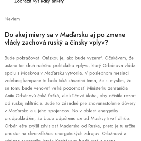
Zobraziť výsledky ankety
Neviem
Do akej miery sa v Maďarsku aj po zmene
vlády zachová ruský a čínsky vplyv?
Bude pokračovať. Otázkou je, ako bude vyzerať. Očakávam, že
ustane ten druh ruského politického vplyvu, ktorý Orbánova vláda
spolu s Moskvou v Maďarsku vytvorila. V poslednom mesiaci
volebnej kampane to bola taká zásadná téma, že si myslím, že
sa tomu bude venovať veľká pozornosť. Ministerku zahraničia
Anitu Orbánovú čaká ťažká, ale kľúčová úloha, aby očistila rezort
od ruskej infiltrácie. Bude to zásadné pre znovunastolenie dôvery
v Maďarsko a u jeho spojencov. No v oblasti energetiky
predpokladám, že bude odpútanie sa od Moskvy trvať dlhšie.
Orbán ešte zvýšil závislosť Maďarska od Ruska, preto je tu určite
priestor na diverzifikáciu energetických zdrojov. Orbánová a