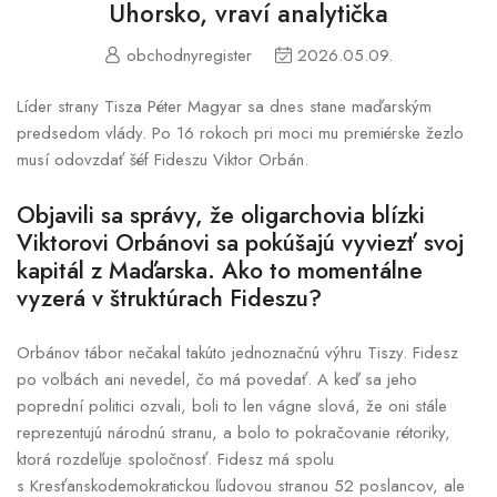
Uhorsko, vraví analytička
obchodnyregister
2026.05.09.
Líder strany Tisza Péter Magyar sa dnes stane maďarským
predsedom vlády. Po 16 rokoch pri moci mu premiérske žezlo
musí odovzdať šéf Fideszu Viktor Orbán.
Objavili sa správy, že oligarchovia blízki
Viktorovi Orbánovi sa pokúšajú vyviezť svoj
kapitál z Maďarska. Ako to momentálne
vyzerá v štruktúrach Fideszu?
Orbánov tábor nečakal takúto jednoznačnú výhru Tiszy. Fidesz
po voľbách ani nevedel, čo má povedať. A keď sa jeho
poprední politici ozvali, boli to len vágne slová, že oni stále
reprezentujú národnú stranu, a bolo to pokračovanie rétoriky,
ktorá rozdeľuje spoločnosť. Fidesz má spolu
s Kresťanskodemokratickou ľudovou stranou 52 poslancov, ale