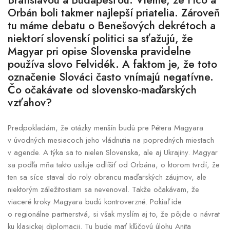
Orbán boli takmer najlepší priatelia. Zároveň
tu máme debatu o Benešových dekrétoch a
niektorí slovenskí politici sa sťažujú, že
Magyar pri opise Slovenska pravidelne
používa slovo Felvidék. A faktom je, že toto
označenie Slováci často vnímajú negatívne.
Čo očakávate od slovensko-maďarských
vzťahov?
Predpokladám, že otázky menšín budú pre Pétera Magyara
v úvodných mesiacoch jeho vládnutia na popredných miestach
v agende. A týka sa to nielen Slovenska, ale aj Ukrajiny. Magyar
sa podľa mňa takto usiluje odlíšiť od Orbána, o ktorom tvrdí, že
ten sa síce staval do roly obrancu maďarských záujmov, ale
niektorým záležitostiam sa nevenoval. Takže očakávam, že
viaceré kroky Magyara budú kontroverzné. Pokiaľ ide
o regionálne partnerstvá, si však myslím aj to, že pôjde o návrat
ku klasickej diplomacii. Tu bude mať kľúčovú úlohu Anita