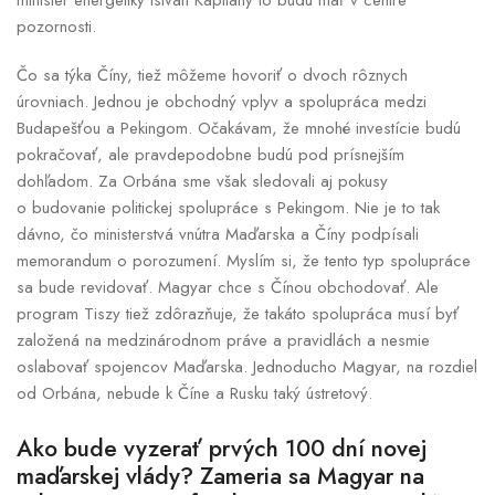
minister energetiky István Kapitány to budú mať v centre
pozornosti.
Čo sa týka Číny, tiež môžeme hovoriť o dvoch rôznych
úrovniach. Jednou je obchodný vplyv a spolupráca medzi
Budapešťou a Pekingom. Očakávam, že mnohé investície budú
pokračovať, ale pravdepodobne budú pod prísnejším
dohľadom. Za Orbána sme však sledovali aj pokusy
o budovanie politickej spolupráce s Pekingom. Nie je to tak
dávno, čo ministerstvá vnútra Maďarska a Číny podpísali
memorandum o porozumení. Myslím si, že tento typ spolupráce
sa bude revidovať. Magyar chce s Čínou obchodovať. Ale
program Tiszy tiež zdôrazňuje, že takáto spolupráca musí byť
založená na medzinárodnom práve a pravidlách a nesmie
oslabovať spojencov Maďarska. Jednoducho Magyar, na rozdiel
od Orbána, nebude k Číne a Rusku taký ústretový.
Ako bude vyzerať prvých 100 dní novej
maďarskej vlády? Zameria sa Magyar na