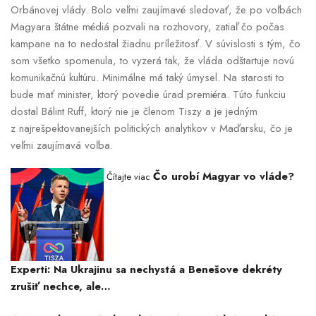
Orbánovej vlády. Bolo veľmi zaujímavé sledovať, že po voľbách
Magyara štátne médiá pozvali na rozhovory, zatiaľ čo počas
kampane na to nedostal žiadnu príležitosť. V súvislosti s tým, čo
som všetko spomenula, to vyzerá tak, že vláda odštartuje novú
komunikačnú kultúru. Minimálne má taký úmysel. Na starosti to
bude mať minister, ktorý povedie úrad premiéra. Túto funkciu
dostal Bálint Ruff, ktorý nie je členom Tiszy a je jedným
z najrešpektovanejších politických analytikov v Maďarsku, čo je
veľmi zaujímavá voľba.
Čo urobí Magyar vo vláde?
Čítajte viac
Experti: Na Ukrajinu sa nechystá a Benešove dekréty
zrušiť nechce, ale…