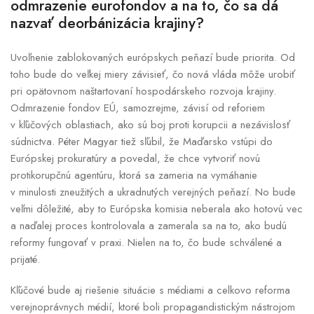
odmrazenie eurofondov a na to, čo sa dá
nazvať deorbánizácia krajiny?
Uvoľnenie zablokovaných európskych peňazí bude priorita. Od
toho bude do veľkej miery závisieť, čo nová vláda môže urobiť
pri opätovnom naštartovaní hospodárskeho rozvoja krajiny.
Odmrazenie fondov EÚ, samozrejme, závisí od reforiem
v kľúčových oblastiach, ako sú boj proti korupcii a nezávislosť
súdnictva. Péter Magyar tiež sľúbil, že Maďarsko vstúpi do
Európskej prokuratúry a povedal, že chce vytvoriť novú
protikorupčnú agentúru, ktorá sa zameria na vymáhanie
v minulosti zneužitých a ukradnutých verejných peňazí. No bude
veľmi dôležité, aby to Európska komisia neberala ako hotovú vec
a naďalej proces kontrolovala a zamerala sa na to, ako budú
reformy fungovať v praxi. Nielen na to, čo bude schválené a
prijaté.
Kľúčové bude aj riešenie situácie s médiami a celkovo reforma
verejnoprávnych médií, ktoré boli propagandistickým nástrojom