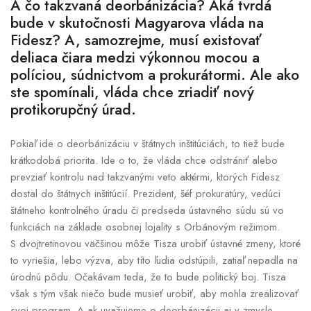
A čo takzvaná deorbánizácia? Aká tvrdá
bude v skutočnosti Magyarova vláda na
Fidesz? A, samozrejme, musí existovať
deliaca čiara medzi výkonnou mocou a
políciou, súdnictvom a prokurátormi. Ale ako
ste spomínali, vláda chce zriadiť nový
protikorupčný úrad.
Pokiaľ ide o deorbánizáciu v štátnych inštitúciách, to tiež bude
krátkodobá priorita. Ide o to, že vláda chce odstrániť alebo
prevziať kontrolu nad takzvanými veto aktérmi, ktorých Fidesz
dostal do štátnych inštitúcií. Prezident, šéf prokuratúry, vedúci
štátneho kontrolného úradu či predseda ústavného súdu sú vo
funkciách na základe osobnej lojality s Orbánovým režimom.
S dvojtretinovou väčšinou môže Tisza urobiť ústavné zmeny, ktoré
to vyriešia, lebo výzva, aby títo ľudia odstúpili, zatiaľ nepadla na
úrodnú pôdu. Očakávam teda, že to bude politický boj. Tisza
však s tým však niečo bude musieť urobiť, aby mohla zrealizovať
svoj program. A ak uvažujeme o deorbánizácii aj v zmysle