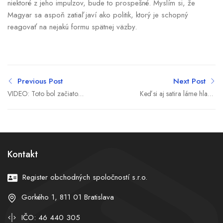
niektoré z jeho impulzov, bude to prospešné. Myslím si, že
Magyar sa aspoň zatiaľ javí ako politik, ktorý je schopný
reagovať na nejakú formu spätnej väzby.
Previous Post
Next Post
VIDEO: Toto bol začiatok
Keď si aj satira láme hlavu.
konca SaS. Sulík a
Čo chcel Glück povedať a
Cigániková ukazujú na
môže za to ťažký obed?
Matovičovu vládu
(týždeň slovenskej politiky v
meme)
Kontakt
Register obchodných spoločností s.r.o.
Gorkého 1, 811 01 Bratislava
IČO: 46 440 305