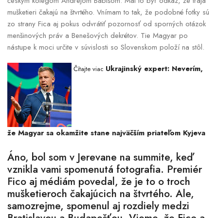
českým kolegom Andrejom Babišom. Mal to byť odkaz, že traja
mušketieri čakajú na štvrtého. Vnímam to tak, že podobné fotky sú
zo strany Fica aj pokus odvrátiť pozornosť od sporných otázok
menšinových práv a Benešových dekrétov. Tie Magyar po
nástupe k moci určite v súvislosti so Slovenskom položí na stôl.
Ukrajinský expert: Neverím,
Čítajte viac
že Magyar sa okamžite stane najväčším priateľom Kyjeva
Áno, bol som v Jerevane na summite, keď
vznikla vami spomenutá fotografia. Premiér
Fico aj médiám povedal, že je to o troch
mušketieroch čakajúcich na štvrtého. Ale,
samozrejme, spomenul aj rozdiely medzi
Bratislavou a Budapešťou. Vieme, že Fico a