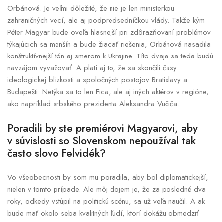
Orbánová. Je veľmi dôležité, že nie je len ministerkou
zahraničných vecí, ale aj podpredsedníčkou vlády. Takže kým
Péter Magyar bude oveľa hlasnejší pri zdôrazňovaní problémov
týkajúcich sa menšín a bude žiadať riešenia, Orbánová nasadila
konštruktívnejší tón aj smerom k Ukrajine. Títo dvaja sa teda budú
navzájom vyvažovať. A platí aj to, že sa skončili časy
ideologickej blízkosti a spoločných postojov Bratislavy a
Budapešti. Netýka sa to len Fica, ale aj iných aktérov v regióne,
ako napríklad srbského prezidenta Aleksandra Vučiča.
Poradili by ste premiérovi Magyarovi, aby
v súvislosti so Slovenskom nepoužíval tak
často slovo Felvidék?
Vo všeobecnosti by som mu poradila, aby bol diplomatickejší,
nielen v tomto prípade. Ale môj dojem je, že za posledné dva
roky, odkedy vstúpil na politickú scénu, sa už veľa naučil. A ak
bude mať okolo seba kvalitných ľudí, ktorí dokážu obmedziť