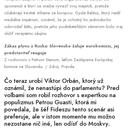
spomenuli a ktorí sa snažia vyviezť svoj majetok, pretože
očakávajú trestné stíhanie za korupciu. Gyula Balásy, ktorý riadil
mediálne impérium, oznámil, že je ochotný ho jednoducho
odovzdať štátu, pretože jeho podnikateľským zámerom bolo vraj
slúžiť verejnému záujmu.
Zákaz plynu z Ruska: Slovensko žaluje eurokomisiu, jej
predstaviteľ reaguje
Z rozhovoru s Petrom Stanom, šéfom Zastúpenia Európskej
komisie na Slovensku. / Zdroj: Pravda
Čo teraz urobí Viktor Orbán, ktorý už
oznámil, že nenastúpi do parlamentu? Pred
voľbami som robil
rozhovor
s expertkou na
populizmus Petrou Guasti, ktorá mi
povedala, že šéf Fideszu tento scenár asi
preferuje, ale v istom momente mu možno
nezostane nič iné, len odísť do Moskvy.