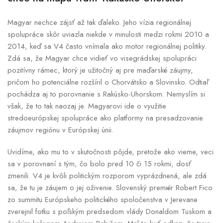
Magyar nechce zájsť až tak ďaleko. Jeho vízia regionálnej
spolupráce skôr uviazla niekde v minulosti medzi rokmi 2010 a
2014, keď sa V4 často vnímala ako motor regionálnej politiky.
Zdá sa, že Magyar chce vidieť vo visegrádskej spolupráci
pozitívny rámec, ktorý je užitočný aj pre maďarské záujmy,
pričom ho potenciálne rozšíril o Chorvátsko a Slovinsko. Odtiaľ
pochádza aj to porovnanie s Rakúsko-Uhorskom. Nemyslím si
však, že to tak naozaj je. Magyarovi ide o využitie
stredoeurópskej spolupráce ako platformy na presadzovanie
záujmov regiónu v Európskej únii.
Uvidíme, ako mu to v skutočnosti pôjde, pretože ako vieme, veci
sa v porovnaní s tým, čo bolo pred 10 či 15 rokmi, dosť
zmenili. V4 je kvôli politickým rozporom vyprázdnená, ale zdá
sa, že tu je záujem o jej oživenie. Slovenský premiér Robert Fico
zo summitu Európskeho politického spoločenstva v Jerevane
zverejnil fotku s poľským predsedom vlády Donaldom Tuskom a