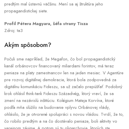
predtým mal ústavnú väčšinu. Mení sa aj štruktúra jeho
propagandistickej siete.
Profil Pétera Magyara, šéfa strany Tisza
Zdroj: ta3
Akým spôsobom?
Počuli sme napríklad, že Megafon, čo bol propagandistický
kanál orbánovcov financovaný miliardami forintov, má teraz
peniaze na platy zamestnancov len na jeden mesiac. V Agentúre
pre rozvoj digitálnej demokracie, ktorá bola zodpovedná za
digitálnu komunikáciu Fideszu, sa už začalo prepúšťať. Podobný
krok ohlásil think-tank Fideszu Századvég, ktorý vraví, že sa
zmení na nezávislú inštitúciu. Kolégium Mateja Korvína, ktoré
podľa mňa slúžilo na budovanie vplyvu Orbánovej vlády,
ohlásilo, že je otvorené spolupráci s novou vládou. Tvrdí, že to,
čo robilo predtým a na čo dostávalo peniaze, boli aktivity vo
verejnom záujme. A potom sú tu oligarchovia, ktorých ste