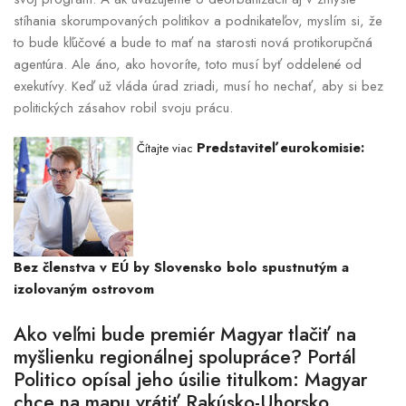
stíhania skorumpovaných politikov a podnikateľov, myslím si, že
to bude kľúčové a bude to mať na starosti nová protikorupčná
agentúra. Ale áno, ako hovoríte, toto musí byť oddelené od
exekutívy. Keď už vláda úrad zriadi, musí ho nechať, aby si bez
politických zásahov robil svoju prácu.
Predstaviteľ eurokomisie:
Čítajte viac
Bez členstva v EÚ by Slovensko bolo spustnutým a
izolovaným ostrovom
Ako veľmi bude premiér Magyar tlačiť na
myšlienku regionálnej spolupráce? Portál
Politico opísal jeho úsilie titulkom: Magyar
chce na mapu vrátiť Rakúsko-Uhorsko.