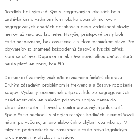
Rozdiely boli výrazné. Kým v integrovaných lokalitách bola
zastávka často vzdialená len niekoľko desiatok metrov, v
segregovaných osadách dosahovala pešia vzdialenosť stovky
metrov až viac ako kilometer. Navyše, prístupové cesty boli
často nespevnené, bez osvetlenia a v zlom technickom stave. Pre
obyvateľov to znamená každodennú časovú a fyzickú záťaž,
ktorá sa sčítava. Doprava sa tak stáva neviditeľnou daňou, ktorú
musia platiť len preto, kde žijú.
Dostupnosť zastávky však ešte neznamená funkčnú dopravu.
Druhým zásadným problémom je frekvencia a časové rozloženie
spojov. Výskumy zaznamenali prípady, kde zo segregovaných
osád existovalo len niekoľko priamych spojov denne do
okresného mesta – hlavného centra pracovných príležitostí.
Spoje často nechodili v skorých ranných hodinách, neumožňovali
návrat po večernej zmene alebo úplne chýbali cez víkendy. V
takýchto podmienkach sa zamestnanie často stáva logistickým
problémom, nie otázkou motivácie.