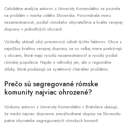
Celoštátna analýza autorov z Univerzity Komenského sa pozrela
na problém v mierke celého Slovenska. Porovnávala mieru
nezamestnanosti, podiel rómskeho obyvateľstva a kvalitu verejnej
dopravy v jednotlivých obciach.
Výsledky ukázali silný priestorový súbeh týchto faktorov. Obce s
najnižšou kvalitou verejnej dopravy sa vo veľkej miere prekrývajú
s obcami, ktoré majú vysokú nezamestnanosť a vysoký podiel
rómskej populácie. Nejde o náhodný jav, ale o regionálne
zhluky, ktoré poukazujú na systémový charakter problému.
Prečo sú segregované rómske
komunity najviac ohrozené?
Výskumy autorov z Univerzity Komenského v Bratislave ukazujú,
že medzi najviac dopravne znevýhodnené skupiny na Slovensku
patria obyvatelia segregovaných rómskych komunít.