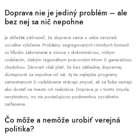
Doprava nie je jediný problém – ale
bez nej sa nič nepohne
Je dôležité zdôrazniť, že doprava sama o sebe nevyrieši
sociálne vylúčenie. Problémy segregovaných rómskych komunít
sú hlboko zakorenené a súvisia s diskrimináciou, nízkym
vzdelaním, slabým regionálnym pracovným trhom či generačnou
chudobou. Zároveň však platí, že bez základnej dopravnej
dostupnosti sa nepohne nič iné. Aj tie najlepšie programy
zamestnanosti či vzdelávania strácajú zmysel, ak sa ľudia nemajú
ako dostať na miesto ich realizácie. Doprava je v tomto zmysle
nevyhnutnou, no nie postačujúcou podmienkou sociálneho
začlenenia.
Čo môže a nemôže urobiť verejná
politika?