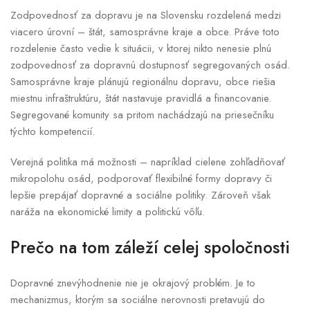
Zodpovednosť za dopravu je na Slovensku rozdelená medzi
viacero úrovní – štát, samosprávne kraje a obce. Práve toto
rozdelenie často vedie k situácii, v ktorej nikto nenesie plnú
zodpovednosť za dopravnú dostupnosť segregovaných osád.
Samosprávne kraje plánujú regionálnu dopravu, obce riešia
miestnu infraštruktúru, štát nastavuje pravidlá a financovanie.
Segregované komunity sa pritom nachádzajú na priesečníku
týchto kompetencií.
Verejná politika má možnosti – napríklad cielene zohľadňovať
mikropolohu osád, podporovať flexibilné formy dopravy či
lepšie prepájať dopravné a sociálne politiky. Zároveň však
naráža na ekonomické limity a politickú vôľu.
Prečo na tom záleží celej spoločnosti
Dopravné znevýhodnenie nie je okrajový problém. Je to
mechanizmus, ktorým sa sociálne nerovnosti pretavujú do