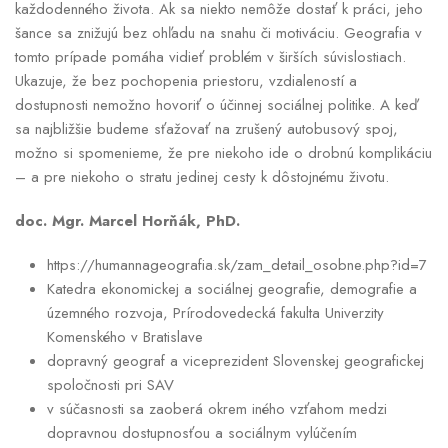
každodenného života. Ak sa niekto nemôže dostať k práci, jeho
šance sa znižujú bez ohľadu na snahu či motiváciu. Geografia v
tomto prípade pomáha vidieť problém v širších súvislostiach.
Ukazuje, že bez pochopenia priestoru, vzdialeností a
dostupnosti nemožno hovoriť o účinnej sociálnej politike. A keď
sa najbližšie budeme sťažovať na zrušený autobusový spoj,
možno si spomenieme, že pre niekoho ide o drobnú komplikáciu
– a pre niekoho o stratu jedinej cesty k dôstojnému životu.
doc. Mgr. Marcel Horňák, PhD.
https://humannageografia.sk/zam_detail_osobne.php?id=7
Katedra ekonomickej a sociálnej geografie, demografie a
územného rozvoja, Prírodovedecká fakulta Univerzity
Komenského v Bratislave
dopravný geograf a viceprezident Slovenskej geografickej
spoločnosti pri SAV
v súčasnosti sa zaoberá okrem iného vzťahom medzi
dopravnou dostupnosťou a sociálnym vylúčením