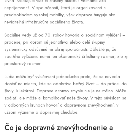
zlyhá. Meškajúci vlak či zrušený autobus vnímame ako
nepríjemnosť. V spoločnosti, ktorá je organizovaná s
predpokladom vysokej mobility, však doprava funguje ako
neviditeľná infraštruktúra sociálneho života.
Sociálne vedy už od 70. rokov hovoria o sociálnom vylúčení –
procese, pri ktorom sú jednotlivci alebo celé skupiny
systematicky odsúvané na okraj spoločnosti. Dôležité je, že
sociálne vylúčenie nemá len ekonomický či kultúrny rozmer, ale aj
priestorový rozmer.
Ľudia môžu byť vylučovaní jednoducho preto, že sa nevedia
dostať na miesta, kde sa odohráva bežný život – do práce, do
školy, k lekárovi. Doprava v tomto zmysle nie je neutrálna. Môže
spájať, ale môže aj komplikovať naše životy. V tejto súvislosti sa
v odborných kruhoch hovorí o dopravnom znevýhodnení, v
užšom význame o dopravnej chudobe.
Čo je dopravné znevýhodnenie a