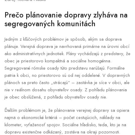
Prečo plánovanie dopravy zlyháva na
segregovaných komunitách
Jedným z kľúčových problémov je spôsob, akým sa doprava
plánuje. Verejná doprava je navrhovaná primárne na úrovni obcí
ako administratívnych jednotiek. Plány vychádzajú z predstavy, že
obec je priestorovo kompaktná a sociálne homogénna.
Segregované rómske osady túto predstavu narúšajú. Formálne
patria k obci, no priestorovo sú od nej oddelené. V dopravných
plánoch sa preto často „strácajú“ – zastávka je síce v obci, ale
nie v reálnom dosahu obyvateľov osady. Z pohľadu plánovania
je obec obslúžená, z pohľadu obyvateľov osady nie.
Ďalším problémom je, že plánovanie verejnej dopravy sa opiera
najmä o ekonomické kritériá – počet cestujúcich, náklady na
kilometer, vyťaženosť spojov. Sociálne hľadisko, teda, kto je na
dopravu existenčne odkázaný, zostáva na okraji pozornosti.