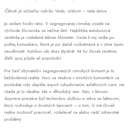
Článok je súčasťou rubriky Veda, výskum – naša šanca.
Je sedem hodín ráno. V segregovanej rómskej osade na
východe Slovenska sa začína deň. Najbližšia autobusová
zastávka je vzdialená takmer kilometer. Cesta k nej vedie po
poľnej komunikácii, ktorá je po daždi rozbahnená a v zime často
neodhrnutá. Autobus ide dnes štyrikrát. Ak ho človek nestihne,
ďalší spoj pôjde až popoludní.
Pre časť obyvateľov segregovaných rómskych komunít je to
každodenná realita. Hoci sa situácia v mnohých komunitách za
posledné roky zlepšila aspoň vybudovaním asfaltových ciest, nie
všade je to ideálne. Ide o dlhodobý stav. Stav, v ktorom
doprava prestáva byť technickou službou a stáva sa faktorom,
ktorý rozhoduje o životných šanciach – o tom, či má človek
reálnu možnosť pracovať, vzdelávať sa alebo riešiť zdravotné
problémy.