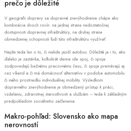
prečo je dôležité
V geografii dopravy sa dopravné znevýhodnenie chápe ako
kombinácia dvoch rovín: na jednej strane nedostatočnej
dostupnosti dopravnej infraštruktúry, na druhej strane
obmedzenej schopnosti ľudí túto infraštruktúru využívať.
Nejde teda len o to, či niekde jazdí autobus. Dôležité je i to, ako
ďaleko je zastávka, koľkokrát denne ide spoj, či spoje
zodpovedajú bežnému pracovnému času, či spoje premávajú aj
cez víkend a či má domácnosť alternatívu v podobe automobilu
či iného prostriedku individuálnej mobility. Výsledkom
dopravného znevýhodnenia je obmedzený prístup k práci,
vzdelaniu, zdravotnej starostlivosti a službám – teda k základným
predpokladom sociálneho začlenenia.
Makro-pohľad: Slovensko ako mapa
nerovností