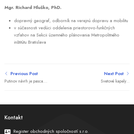
Mgr. Richard Hluško, PhD.
dopravný geograf, odborník na verejnú dopravu a mobilitu
v súčasnosti vedúci oddelenia priestorovo-funkčných
vzťahov na Sekcii územného plánovania Metropolitného
inštitútu Bratislava
Previous Post
Next Post
Putinov návrh je pasca.
Svetové kapely z
Zástupcu pre rokovanie s
„deväťdesiatok“ zavítajú
Ruskom nevymenujeme,
do slovenskej dediny
odkázala Moskve Európa
uprostred krásnych hôr
Kontakt
Register obchodných spoločností s.r.o.