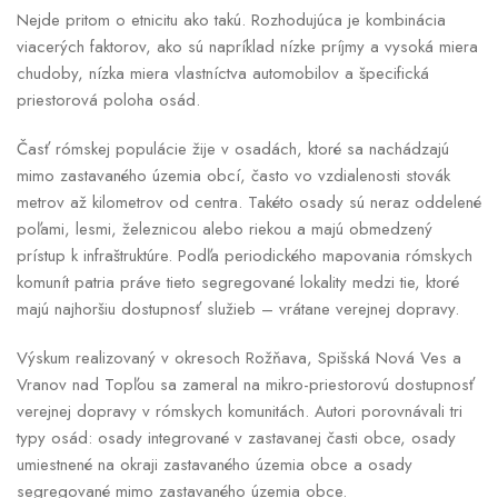
Nejde pritom o etnicitu ako takú. Rozhodujúca je kombinácia
viacerých faktorov, ako sú napríklad nízke príjmy a vysoká miera
chudoby, nízka miera vlastníctva automobilov a špecifická
priestorová poloha osád.
Časť rómskej populácie žije v osadách, ktoré sa nachádzajú
mimo zastavaného územia obcí, často vo vzdialenosti stovák
metrov až kilometrov od centra. Takéto osady sú neraz oddelené
poľami, lesmi, železnicou alebo riekou a majú obmedzený
prístup k infraštruktúre. Podľa periodického mapovania rómskych
komunít patria práve tieto segregované lokality medzi tie, ktoré
majú najhoršiu dostupnosť služieb – vrátane verejnej dopravy.
Výskum realizovaný v okresoch Rožňava, Spišská Nová Ves a
Vranov nad Topľou sa zameral na mikro-priestorovú dostupnosť
verejnej dopravy v rómskych komunitách. Autori porovnávali tri
typy osád: osady integrované v zastavanej časti obce, osady
umiestnené na okraji zastavaného územia obce a osady
segregované mimo zastavaného územia obce.