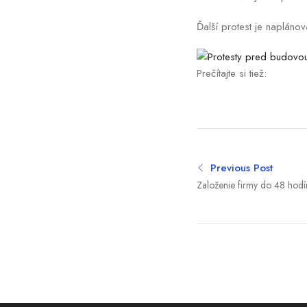
Ďalší protest je naplánov
Prečítajte si tiež:
Previous Post
Založenie firmy do 48 hodí
Čo prinesie podnikateľom n
(videopodcast Európa s Ľ