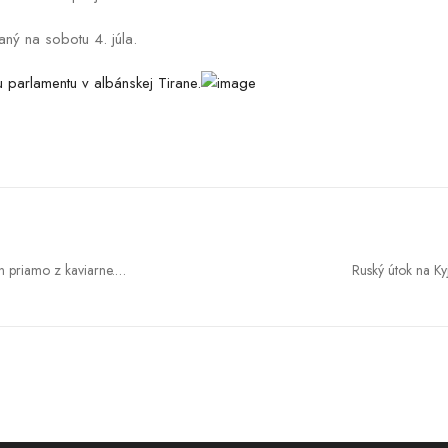
aný na sobotu 4. júla.
n priamo z kaviarne.
Ruský útok na Ky
ový 28. režim?
udovítom Ódorom)