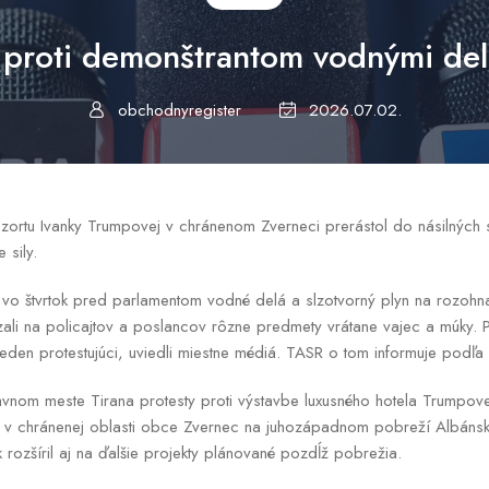
a proti demonštrantom vodnými de
obchodnyregister
2026.07.02.
ezortu Ivanky Trumpovej v chránenom Zverneci prerástol do násilných st
ie sily.
 vo štvrtok pred parlamentom vodné delá a slzotvorný plyn na rozohna
zali na policajtov a poslancov rôzne predmety vrátane vajec a múky. Pr
a jeden protestujúci, uviedli miestne médiá. TASR o tom informuje podľa
vnom meste Tirana protesty proti výstavbe luxusného hotela Trumpovej
 v chránenej oblasti obce Zvernec na juhozápadnom pobreží Albánska
 rozšíril aj na ďalšie projekty plánované pozdĺž pobrežia.