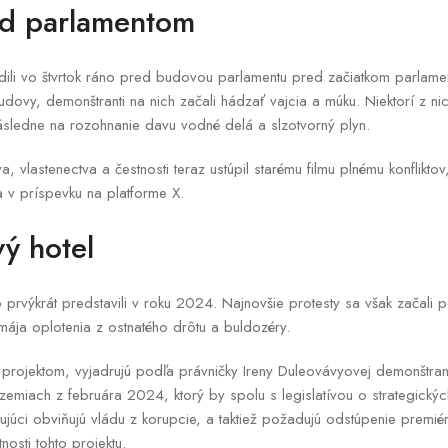
ed parlamentom
dili vo štvrtok ráno pred budovou parlamentu pred začiatkom parlame
dovy, demonštranti na nich začali hádzať vajcia a múku. Niektorí z nic
 následne na rozohnanie davu vodné delá a slzotvorný plyn.
a, vlastenectva a čestnosti teraz ustúpil starému filmu plnému konfliktov
 v príspevku na platforme X.
vý hotel
 prvýkrát predstavili v roku 2024. Najnovšie protesty sa však začali 
mája oplotenia z ostnatého drôtu a buldozéry.
projektom, vyjadrujú podľa právničky Ireny Duleovávyovej demonštrant
miach z februára 2024, ktorý by spolu s legislatívou o strategickýc
tujúci obviňujú vládu z korupcie, a taktiež požadujú odstúpenie premi
nosti tohto projektu.