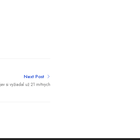
Next Post
jev si vyžiadal už 21 mŕtvych