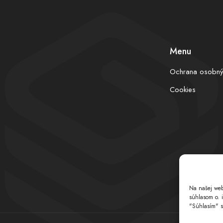
Menu
Ochrana osobný
Cookies
Na našej web
súhlasom o. 
"Súhlasím" s