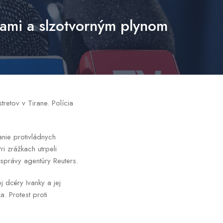
lami a slzotvorným plynom
retov v Tirane. Polícia
nie protivládnych
i zrážkach utrpeli
 správy agentúry Reuters.
 dcéry Ivanky a jej
. Protest proti