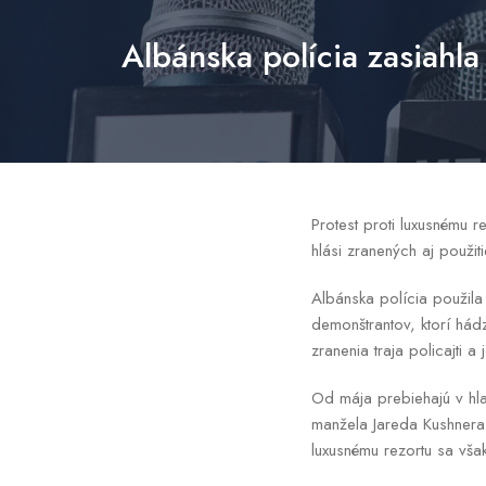
Albánska polícia zasiahl
Protest proti luxusnému r
hlási zranených aj použit
Albánska polícia použila
demonštrantov, ktorí hád
zranenia traja policajti 
Od mája prebiehajú v hla
manžela Jareda Kushnera
luxusnému rezortu sa však