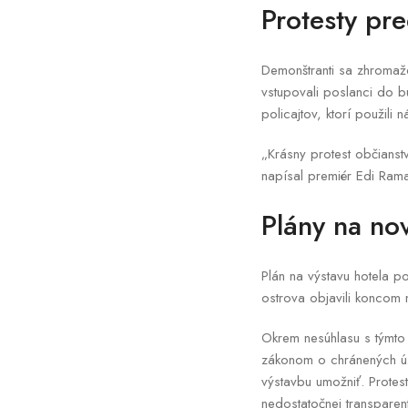
Protesty pr
Demonštranti sa zhromaž
vstupovali poslanci do bu
policajtov, ktorí použili
„Krásny protest občianstv
napísal premiér Edi Rama
Plány na no
Plán na výstavu hotela po
ostrova objavili koncom 
Okrem nesúhlasu s týmto 
zákonom o chránených úze
výstavbu umožniť. Protes
nedostatočnej transparent