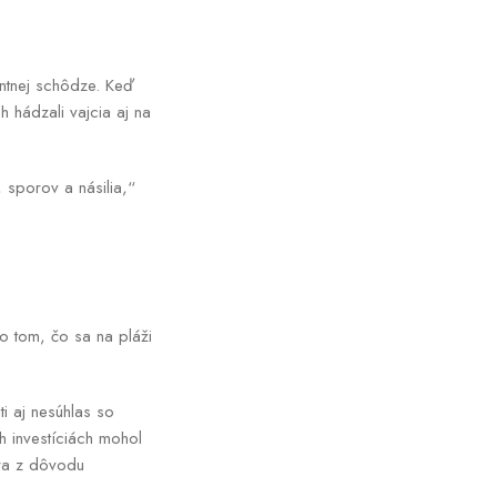
ntnej schôdze. Keď
h hádzali vajcia aj na
, sporov a násilia,“
po tom, čo sa na pláži
i aj nesúhlas so
h investíciách mohol
éra z dôvodu