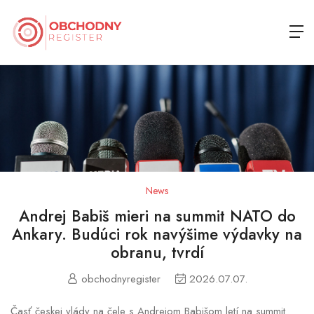
News
Andrej Babiš mieri na summit NATO do
Ankary. Budúci rok navýšime výdavky na
obranu, tvrdí
obchodnyregister
2026.07.07.
Časť českej vlády na čele s Andrejom Babišom letí na summit