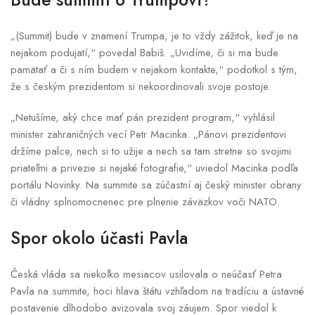
„(Summit) bude v znamení Trumpa, je to vždy zážitok, keď je na
nejakom podujatí,“ povedal Babiš. „Uvidíme, či si ma bude
pamätať a či s ním budem v nejakom kontakte,“ podotkol s tým,
že s českým prezidentom si nekoordinovali svoje postoje.
„Netušíme, aký chce mať pán prezident program,“ vyhlásil
minister zahraničných vecí Petr Macinka. „Pánovi prezidentovi
držíme palce, nech si to užije a nech sa tam stretne so svojimi
priateľmi a privezie si nejaké fotografie,“ uviedol Macinka podľa
portálu Novinky. Na summite sa zúčastní aj český minister obrany
či vládny splnomocnenec pre plnenie záväzkov voči NATO.
Spor okolo účasti Pavla
Česká vláda sa niekoľko mesiacov usilovala o neúčasť Petra
Pavla na summite, hoci hlava štátu vzhľadom na tradíciu a ústavné
postavenie dlhodobo avizovala svoj záujem. Spor viedol k