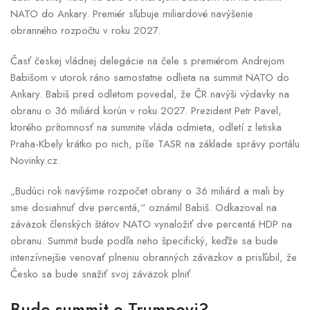
NATO do Ankary. Premiér sľubuje miliardové navýšenie
obranného rozpočtu v roku 2027.
Časť českej vládnej delegácie na čele s premiérom Andrejom
Babišom v utorok ráno samostatne odlieta na summit NATO do
Ankary. Babiš pred odletom povedal, že ČR navýši výdavky na
obranu o 36 miliárd korún v roku 2027. Prezident Petr Pavel,
ktorého prítomnosť na summite vláda odmieta, odletí z letiska
Praha-Kbely krátko po nich, píše TASR na základe správy portálu
Novinky.cz.
„Budúci rok navýšime rozpočet obrany o 36 miliárd a mali by
sme dosiahnuť dve percentá,“ oznámil Babiš. Odkazoval na
záväzok členských štátov NATO vynaložiť dve percentá HDP na
obranu. Summit bude podľa neho špecifický, keďže sa bude
intenzívnejšie venovať plneniu obranných záväzkov a prisľúbil, že
Česko sa bude snažiť svoj záväzok plniť.
Bude summit o Trumpovi?