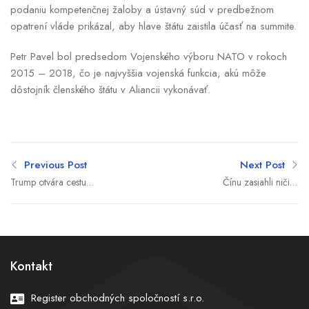
podaniu kompetenčnej žaloby a ústavný súd v predbežnom
opatrení vláde prikázal, aby hlave štátu zaistila účasť na summite.
Petr Pavel bol predsedom Vojenského výboru NATO v rokoch
2015 – 2018, čo je najvyššia vojenská funkcia, akú môže
dôstojník členského štátu v Aliancii vykonávať.
Previous Post
Next Post
Trump otvára cestu
Čínu zasiahli ničivé
Turecku späť do
záplavy. Si Ťin-pching
programu F-35. Plán
vyzýva záchranárov na
údajne počíta aj s
„maximálne úsilie“
obídením Kongresu
Kontakt
Register obchodných spoločností s.r.o.