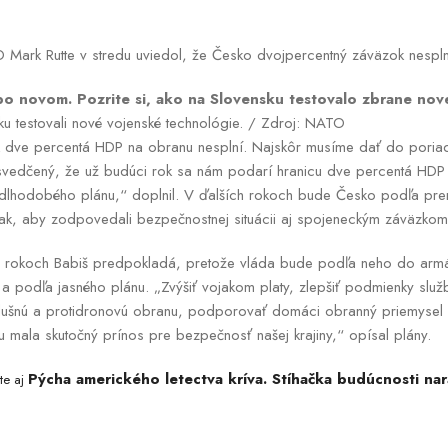
Mark Rutte v stredu uviedol, že Česko dvojpercentný záväzok nesplni
o novom. Pozrite si, ako na Slovensku testovalo zbrane nove
u testovali nové vojenské technológie. / Zdroj: NATO
k dve percentá HDP na obranu nesplní. Najskôr musíme dať do poriadk
svedčený, že už budúci rok sa nám podarí hranicu dve percentá HDP 
 dlhodobého plánu,“ doplnil. V ďalších rokoch bude Česko podľa pre
k, aby zodpovedali bezpečnostnej situácii aj spojeneckým záväzkom
ch rokoch Babiš predpokladá, pretože vláda bude podľa neho do arm
 a podľa jasného plánu. „Zvýšiť vojakom platy, zlepšiť podmienky slu
vzdušnú a protidronovú obranu, podporovať domáci obranný priemysel 
u mala skutočný prínos pre bezpečnosť našej krajiny,“ opísal plány.
Pýcha amerického letectva kríva. Stíhačka budúcnosti nara
te aj