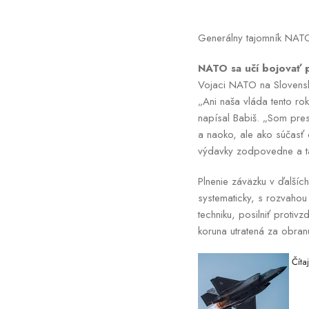
Generálny tajomník NATO 
NATO sa učí bojovať p
Vojaci NATO na Slovensk
„Ani naša vláda tento ro
napísal Babiš. „Som pre
a naoko, ale ako súčasť
výdavky zodpovedne a ta
Plnenie záväzku v ďalší
systematicky, s rozvahou
techniku, posilniť proti
koruna utratená za obran
Čítaj