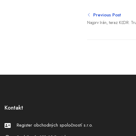
Previous Post
Najprv Irán, teraz KĽDR: Tr
Severnej Kórey
Kontakt
Register obchodných spoločností s.r.o.