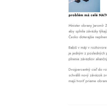
problém má celé NA
Minister obrany Jaromír 
aby splnila záväzky týk
Česko doterajšie neplnen
Babiš v máji v rozhovore
je jedným z posledných 
plnenie záväzkov aliančný
Dvojpercentný cieľ do r
schválili nový záväzok 
majú tvoriť priame obran