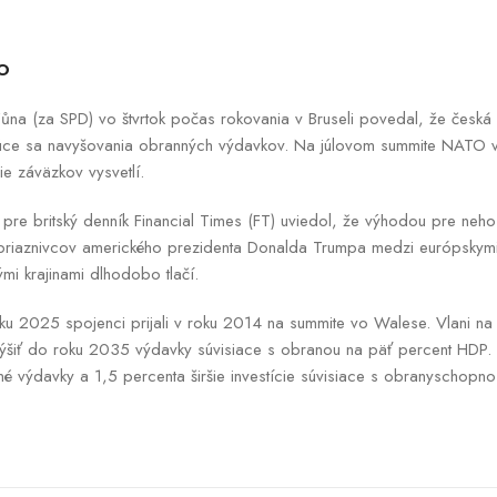
TO
Zůna (za SPD) vo štvrtok počas rokovania v Bruseli povedal, že česká
ajúce sa navyšovania obranných výdavkov. Na júlovom summite NATO 
ie záväzkov vysvetlí.
 pre britský denník Financial Times (FT) uviedol, že výhodou pre neh
priaznivcov amerického prezidenta Donalda Trumpa medzi európskymi
mi krajinami dlhodobo tlačí.
oku 2025 spojenci prijali v roku 2014 na summite vo Walese. Vlani n
zvýšiť do roku 2035 výdavky súvisiace s obranou na päť percent HDP.
né výdavky a 1,5 percenta širšie investície súvisiace s obranyschopnos