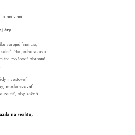
lo ani vlani.
j éry
u verejné financie,“
splniť. Nie jednorazovo
miéra zvyšovať obranné
.
ády investovať
žby, modernizovať
a zaistiť, aby každá
zila na realitu,