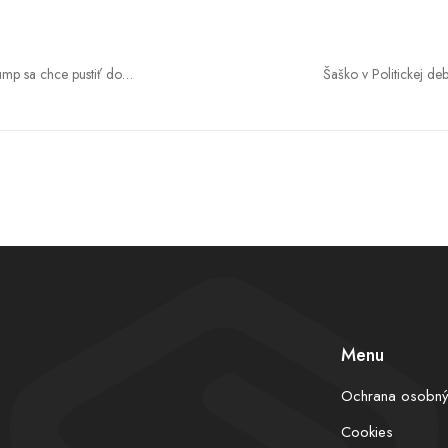
ump sa chce pustiť do
Šaško v Politickej d
nebudú musieť paci
Menu
Ochrana osobný
Cookies