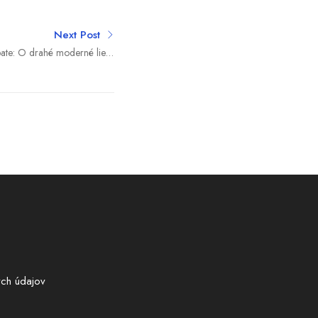
Next Post
ebate: O drahé moderné lieky
enti prosiť, budú mať na ne
nárok
ch údajov