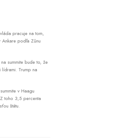
 vláda pracuje na tom,
v Ankare podľa Zůnu
o na summite bude to, že
 lídrami. Trump na
a summite v Haagu
 Z toho 3,5 percenta
ťou štátu.