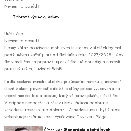
Neviem to posúdiť
Zobraziť výsledky ankety
Určite áno
Neviem to posúdiť
Plošný zákaz používania mobilných telefónov v školách by mal
podľa návrhu začať platiť od školského roka 2027/2028. „Aby
školy mali čas sa pripraviť, upraviť školské poriadky a nastaviť
praktický režim,“ uviedol Babiš.
Podľa českého ministra školstva je súčasťou návrhu aj možnosť
uložiť žiakom povinnosť odložiť telefóny počas vyučovania na
určené miesto. Ide o postup, ktorý už teraz uplatňuje časť škôl.
V prípade nedodržania zákazu hrozí žiakom odobratie
zariadenia rovnako ako doteraz. „Zariadenie musí byť žiakovi
vrátené najneskôr na konci vyučovania,“ vysvetlil Plaga.
Generácia digitálnych
Čítajte viac