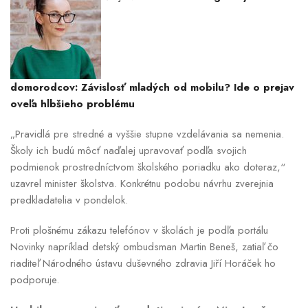
domorodcov: Závislosť mladých od mobilu? Ide o prejav
oveľa hlbšieho problému
„Pravidlá pre stredné a vyššie stupne vzdelávania sa nemenia.
Školy ich budú môcť naďalej upravovať podľa svojich
podmienok prostredníctvom školského poriadku ako doteraz,“
uzavrel minister školstva. Konkrétnu podobu návrhu zverejnia
predkladatelia v pondelok.
Proti plošnému zákazu telefónov v školách je podľa portálu
Novinky napríklad detský ombudsman Martin Beneš, zatiaľ čo
riaditeľ Národného ústavu duševného zdravia Jiří Horáček ho
podporuje.