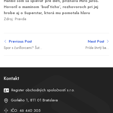
Hanbil som sa spievať pre deti, priznáva Miro Jaroš.
Hovoril o maminom ‘buď ticho’, rozhovoroch pri jej
hrobe aj o Superstar, ktorá mu pomotala hlavu
Zdroj: Pravda
Previous Post
Next Post
Spor s čurillovcami? Šutaj
Príde štvrtý balík
Eštok sa teší zo svojho
konsolidácie? Saková
tímu právnikov. Vyjadril sa
odmieta šetriť na úkor
aj k spornej kampani
ľudí, Viskupič radí estónsky
model
Kontakt
Register obchodných spoločností s.r.o.
Gorkého 1, 811 01 Bratislava
IČO: 46 440 305