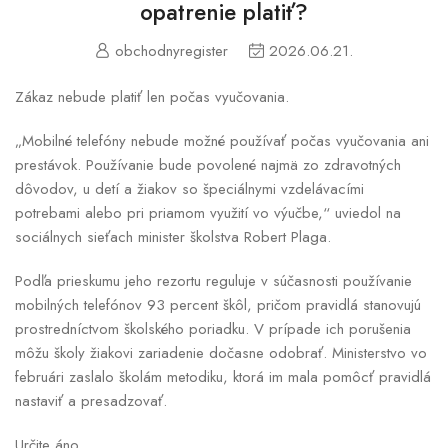
opatrenie platiť?
obchodnyregister
2026.06.21.
Zákaz nebude platiť len počas vyučovania.
„Mobilné telefóny nebude možné používať počas vyučovania ani
prestávok. Používanie bude povolené najmä zo zdravotných
dôvodov, u detí a žiakov so špeciálnymi vzdelávacími
potrebami alebo pri priamom využití vo výučbe,“ uviedol na
sociálnych sieťach minister školstva Robert Plaga.
Podľa prieskumu jeho rezortu reguluje v súčasnosti používanie
mobilných telefónov 93 percent škôl, pričom pravidlá stanovujú
prostredníctvom školského poriadku. V prípade ich porušenia
môžu školy žiakovi zariadenie dočasne odobrať. Ministerstvo vo
februári zaslalo školám metodiku, ktorá im mala pomôcť pravidlá
nastaviť a presadzovať.
Určite áno