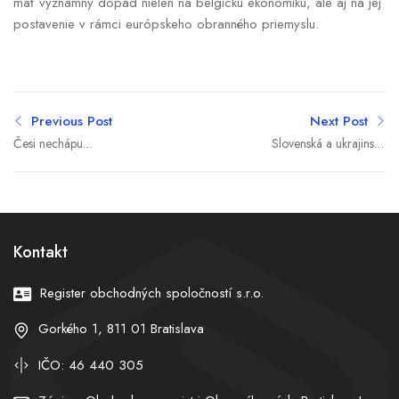
mať významný dopad nielen na belgickú ekonomiku, ale aj na jej
postavenie v rámci európskeho obranného priemyslu.
Previous Post
Next Post
Česi nechápu
Slovenská a ukrajinská
pragmatizmus Ficovej
vláda plánujú v júni
otočky k Ukrajine, Rusi
posunúť spoločné projekty
riešia zradu „bezmozga“
na novú úroveň
v Arménsku, USA dali link
na UFO (týždeň vo
Kontakt
svetových médiách)
Register obchodných spoločností s.r.o.
Gorkého 1, 811 01 Bratislava
IČO: 46 440 305