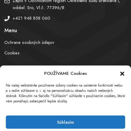
Zápis v Obchodnom registri Okresného súdu Bratislava I,
oddiel: Sro, Vl.č.: 77396/B
+421 948 858 060
Menu
Ochrana osobných údajov
Cookies
POUŽÍVAME Cookies
© obchodnyregister.com – All rights reserved
Na našej webstránke používame súbory cookies na zaistenie funkčnosti webu
a s vaším súhlasom o. i. aj na personalizáciu obsahu našich webových
stránok. Kliknutím na tlačidlo "Súhlasím" súhlasíte s používaním cookies, ktoré
nám pomáhajú zabezpečiť lepšie služby.
Súhlasím