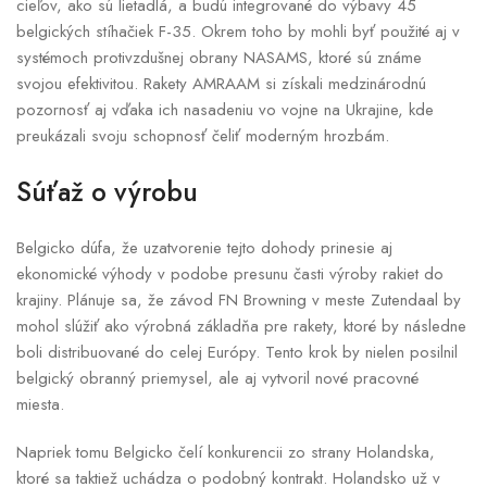
cieľov, ako sú lietadlá, a budú integrované do výbavy 45
belgických stíhačiek F-35. Okrem toho by mohli byť použité aj v
systémoch protivzdušnej obrany NASAMS, ktoré sú známe
svojou efektivitou. Rakety AMRAAM si získali medzinárodnú
pozornosť aj vďaka ich nasadeniu vo vojne na Ukrajine, kde
preukázali svoju schopnosť čeliť moderným hrozbám.
Súťaž o výrobu
Belgicko dúfa, že uzatvorenie tejto dohody prinesie aj
ekonomické výhody v podobe presunu časti výroby rakiet do
krajiny. Plánuje sa, že závod FN Browning v meste Zutendaal by
mohol slúžiť ako výrobná základňa pre rakety, ktoré by následne
boli distribuované do celej Európy. Tento krok by nielen posilnil
belgický obranný priemysel, ale aj vytvoril nové pracovné
miesta.
Napriek tomu Belgicko čelí konkurencii zo strany Holandska,
ktoré sa taktiež uchádza o podobný kontrakt. Holandsko už v