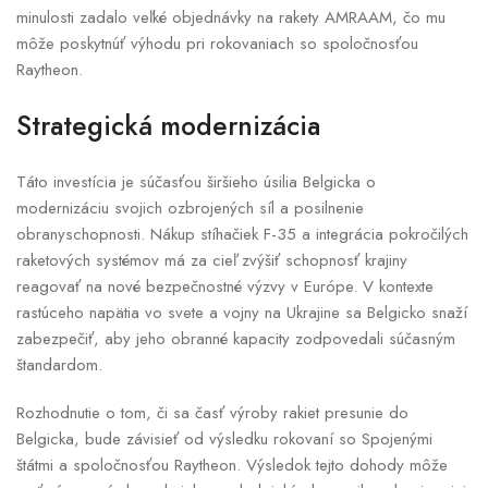
minulosti zadalo veľké objednávky na rakety AMRAAM, čo mu
môže poskytnúť výhodu pri rokovaniach so spoločnosťou
Raytheon.
Strategická modernizácia
Táto investícia je súčasťou širšieho úsilia Belgicka o
modernizáciu svojich ozbrojených síl a posilnenie
obranyschopnosti. Nákup stíhačiek F-35 a integrácia pokročilých
raketových systémov má za cieľ zvýšiť schopnosť krajiny
reagovať na nové bezpečnostné výzvy v Európe. V kontexte
rastúceho napätia vo svete a vojny na Ukrajine sa Belgicko snaží
zabezpečiť, aby jeho obranné kapacity zodpovedali súčasným
štandardom.
Rozhodnutie o tom, či sa časť výroby rakiet presunie do
Belgicka, bude závisieť od výsledku rokovaní so Spojenými
štátmi a spoločnosťou Raytheon. Výsledok tejto dohody môže