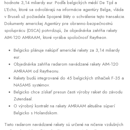
hodnote 3,14 miliardy eur. Podľa belgických médií De Tijd a
L’Echo, ktoré sa odvolávajú na informácie agentúry Belga, vláda
v Bruseli už požiadala Spojené štáty o schválenie tejto transakcie.
Dokumenty americkej Agentúry pre obranno-bezpečnostnú
spoluprácu (DSCA) potvrdzujú, že objednávka zahŕňa rakety
AIM-120 AMRAAM, ktoré vyrába spoločnosť Raytheon.
Belgicko plánuje nakúpiť americké rakety za 3,14 miliardy
eur.
Objednávka zahŕňa radarom navádzané rakety AIM-120
AMRAAM od Raytheonu.
Rakety budú integrované do 45 belgických stíhačiek F-35 a
NASAMS systémov.
Belgicko chce získať presun časti výroby rakiet do závodu
Zutendaal.
O výrobný kontrakt na rakety AMRAAM aktuálne súperí
Belgicko s Holandskom.
Tieto radarom navádzané rakety sú určené na ničenie vzdušných