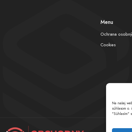
Menu
Ochrana osobný
Cookies
Na našej web
súhlasom o. 
"Súhlasím" s