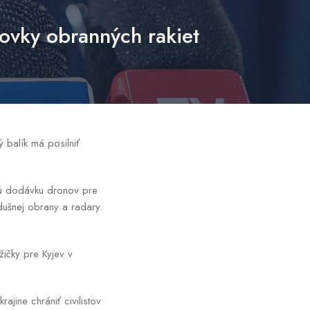
tovky obranných rakiet
ý balík má posilniť
skú dodávku dronov pre
zdušnej obrany a radary.
žičky pre Kyjev v
jine chrániť civilistov