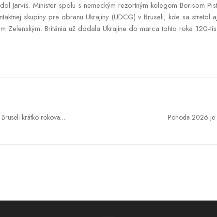
edol Jarvis. Minister spolu s nemeckým rezortným kolegom Borisom Pi
taktnej skupiny pre obranu Ukrajiny (UDCG) v Bruseli, kde sa stretol a
 Zelenským. Británia už dodala Ukrajine do marca tohto roka 120-tis
Bruseli krátko rokoval
Pohoda 2026 je v
všetkých 33 000 v