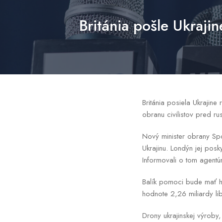
Británia pošle Ukraji
Británia posiela Ukrajine
obranu civilistov pred r
Nový minister obrany Spo
Ukrajinu. Londýn jej posk
Informovali o tom agent
Balík pomoci bude mať hod
hodnote 2,26 miliardy li
Drony ukrajinskej výroby