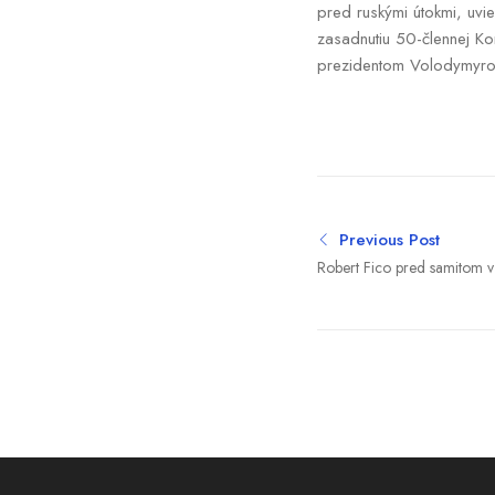
pred ruskými útokmi, uvi
zasadnutiu 50-člennej Kon
prezidentom Volodymyrom
Previous Post
Robert Fico pred samitom v 
s Péterom Magyarom