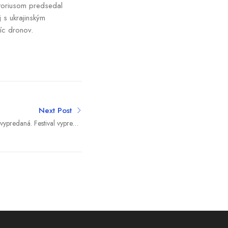
storiusom predsedal
j s ukrajinským
íc dronov.
Next Post
ypredaná. Festival vypredal
stupeniek v rekordnom čase