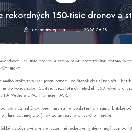
ne rekordných 150-tisíc dronov a s
obchodnyregister
2026.06.18.
 rekordných 150 tisíc dronov a stovky rakiet protivzdušnej obrany. Nov
uskými útokmi.
jeného kráľovstva Dan Jarvis oznámil vo štvrtok dosiaľ najväčšiu brit
ytne do konca roka 150-tisíc bezpilotných lietadiel, 350 rakiet protiv
úry PA Media a DPA, informuje TASR.
notu 752 miliónov libier (mil. eur) a poskytnú ho v rámci britskej pô
bier, financovanej z príjmov zo zmrazeného ruského majetku.
, ľahké viacúčelové strely a pozemné radarové systémy majú pomôcť Ukra