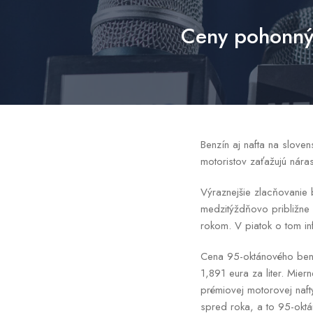
Ceny pohonnýc
Benzín aj nafta na sloven
motoristov zaťažujú nár
Výraznejšie zlacňovanie 
medzitýždňovo približne n
rokom. V piatok o tom inf
Cena 95-oktánového benz
1,891 eura za liter. Mier
prémiovej motorovej naft
spred roka, a to 95-okt