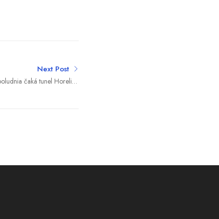
Next Post
ludnia čaká tunel Horelica
krátka uzávera