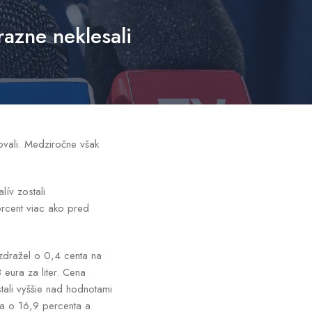
azne neklesali
zovali. Medziročne však
lív zostali
ercent viac ako pred
zdražel o 0,4 centa na
 eura za liter. Cena
tali vyššie nad hodnotami
ta o 16,9 percenta a