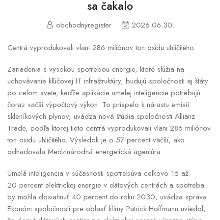
sa čakalo
obchodnyregister
2026.06.30.
Centrá vyprodukovali vlani 286 miliónov ton oxidu uhličitého.
Zariadenia s vysokou spotrebou energie, ktoré slúžia na
uchovávanie kľúčovej IT infraštruktúry, budujú spoločnosti aj štáty
po celom svete, keďže aplikácie umelej inteligencie potrebujú
čoraz väčší výpočtový výkon. To prispelo k nárastu emisií
skleníkových plynov, uvádza nová štúdia spoločnosti Allianz
Trade, podľa ktorej tieto centrá vyprodukovali vlani 286 miliónov
ton oxidu uhličitého. Výsledok je o 57 percent väčší, ako
odhadovala Medzinárodná energetická agentúra.
Umelá inteligencia v súčasnosti spotrebúva celkovo 15 až
20 percent elektrickej energie v dátových centrách a spotreba
by mohla dosiahnuť 40 percent do roku 2030, uvádza správa.
Ekonóm spoločnosti pre oblasť klímy Patrick Hoffmann uviedol,