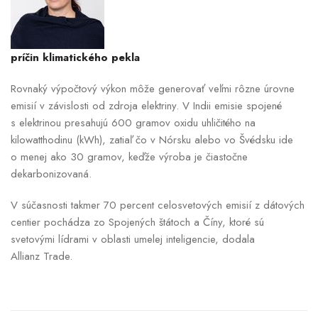
príčin klimatického pekla
Rovnaký výpočtový výkon môže generovať veľmi rôzne úrovne
emisií v závislosti od zdroja elektriny. V Indii emisie spojené
s elektrinou presahujú 600 gramov oxidu uhličitého na
kilowatthodinu (kWh), zatiaľ čo v Nórsku alebo vo Švédsku ide
o menej ako 30 gramov, keďže výroba je čiastočne
dekarbonizovaná.
V súčasnosti takmer 70 percent celosvetových emisií z dátových
centier pochádza zo Spojených štátoch a Číny, ktoré sú
svetovými lídrami v oblasti umelej inteligencie, dodala
Allianz Trade.