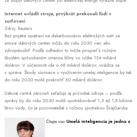
že dopyt dátových centier po elektrickej energii výrazne stúpa.
Internet ovládli stroje, prvýkrát prekonali ľudí v
surfovaní
Zdroj: Reuters
Bez prijatia opatrení na dekarbonizáciu elektrických sietí sa
emisie dátových centier môžu do roku 2030 viac ako
zdvojnásobiť. Podľa odhadov to môže prispieť k ročným
škodám spôsobeným zmenou klímy vo výške 154 miliárd
dolárov. V súčasnosti ide o 68 miliárd dolárov, uvádza sa
v správe. Škody súvisiace s využívaním umelej inteligencie by tak
do roku 2030 mohli prekročiť 50 miliárd dolárov.
Dátové centrá zároveň zaťažujú aj prírodné zdroje – podľa
správy by do roku 2030 mohli spotrebovávať 1,3 až 1,8 bilióna
litrov vody, čo je porovnateľné s ročnou spotrebou Švajčiarska.
Umelá inteligencia je jedna z
Čítajte viac