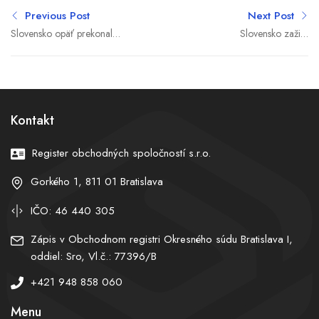
Previous Post
Next Post
Slovensko opäť prekonalo
Slovensko zažilo
teplotný rekord. V
najteplejší deň v histórii
Kamenici nad Hronom
meraní. Padol rekord 41,3
namerali 41,3 stupňa
stupňa
Kontakt
Register obchodných spoločností s.r.o.
Gorkého 1, 811 01 Bratislava
IČO: 46 440 305
Zápis v Obchodnom registri Okresného súdu Bratislava I,
oddiel: Sro, Vl.č.: 77396/B
+421 948 858 060
Menu