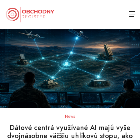
News
Dátové centrá využívané AI majú vyše
dvojnásobne väčšiu uhlíkovú stopu, ako