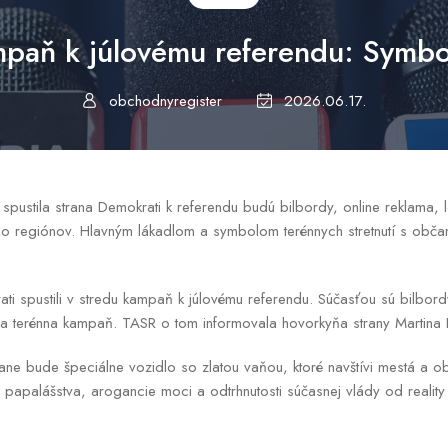
mpaň k júlovému referendu: Symbol
obchodnyregister
2026.06.17.
spustila strana Demokrati k referendu budú bilbordy, online reklama, 
do regiónov. Hlavným lákadlom a symbolom terénnych stretnutí s obč
.
i spustili v stredu kampaň k júlovému referendu. Súčasťou sú bilbord
 a terénna kampaň. TASR o tom informovala hovorkyňa strany Martina 
ne bude špeciálne vozidlo so zlatou vaňou, ktoré navštívi mestá a o
papalášstva, arogancie moci a odtrhnutosti súčasnej vlády od reality b