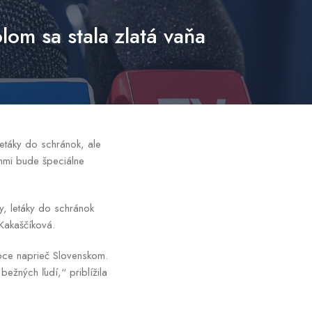
om sa stala zlatá vaňa
letáky do schránok, ale
anmi bude špeciálne
y, letáky do schránok
Kakaščíková.
bce naprieč Slovenskom.
ežných ľudí,“ priblížila