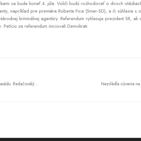
kami sa bude konať 4. júla. Voliči budú rozhodovať o dvoch otázkach
 renty, napríklad pre premiéra Roberta Fica (Smer-SD), a či súhlasia 
 Národnej kriminálnej agentúry. Referendum vyhlasuje prezident SR, ak 
 Petíciu za referendum iniciovali Demokrati.
asádu. Radačovský
Nezvládla cúvanie na s
ástupe na Cyprus
nafúkala takmer