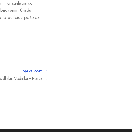
 – či súhlasia so
s obnovením Úradu
o to petíciou požiada
Next Post
ídlisku: Vodička v Petržalke
 1,7 promile a zbúrala múrik