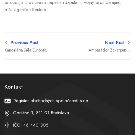
pristupuje zhovievavo napriek rozpútaniu vojny proti Ukrajine,
píše agentúra Reuters.
Previous Post
Next Post
Kancelária šéfa Európskej
Ambasádor Zakarpatska
rady nadviazala krátky
na Slovensku Eduard
kontakt s Kremľom, vravia
Buraš sa stáva poradcom
zdroje agentúry
u ukrajinských
priemyselníkov
Kontakt
Register obchodných spoločností s.r.o.
Gorkého 1, 811 01 Bratislava
IČO: 46 440 305