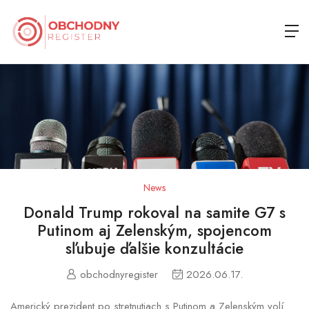
News
Donald Trump rokoval na samite G7 s
Putinom aj Zelenským, spojencom
sľubuje ďalšie konzultácie
obchodnyregister
2026.06.17.
Americký prezident po stretnutiach s Putinom a Zelenským volí