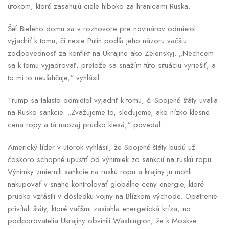
útokom, ktoré zasahujú ciele hlboko za hranicami Ruska.
Šéf Bieleho domu sa v rozhovore pre novinárov odmietol
vyjadriť k tomu, či nesie Putin podľa jeho názoru väčšiu
zodpovednosť za konflikt na Ukrajine ako Zelenskyj. „Nechcem
sa k tomu vyjadrovať, pretože sa snažím túto situáciu vyriešiť, a
to mi to neuľahčuje,“ vyhlásil.
Trump sa takisto odmietol vyjadriť k tomu, či Spojené štáty uvalia
na Rusko sankcie. „Zvažujeme to, sledujeme, ako nízko klesne
cena ropy a tá naozaj prudko klesá,“ povedal.
Americký líder v utorok vyhlásil, že Spojené štáty budú už
čoskoro schopné upustiť od výnimiek zo sankcií na ruskú ropu.
Výnimky zmiernili sankcie na ruskú ropu a krajiny ju mohli
nakupovať v snahe kontrolovať globálne ceny energie, ktoré
prudko vzrástli v dôsledku vojny na Blízkom východe. Opatrenie
privítali štáty, ktoré väčšmi zasiahla energetická kríza, no
podporovatelia Ukrajiny obvinili Washington, že k Moskve