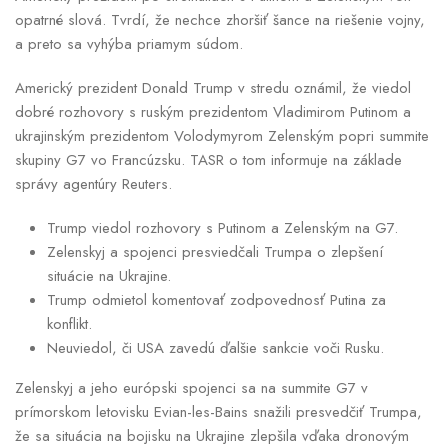
opatrné slová. Tvrdí, že nechce zhoršiť šance na riešenie vojny,
a preto sa vyhýba priamym súdom.
Americký prezident Donald Trump v stredu oznámil, že viedol
dobré rozhovory s ruským prezidentom Vladimirom Putinom a
ukrajinským prezidentom Volodymyrom Zelenským popri summite
skupiny G7 vo Francúzsku. TASR o tom informuje na základe
správy agentúry Reuters.
Trump viedol rozhovory s Putinom a Zelenským na G7.
Zelenskyj a spojenci presviedčali Trumpa o zlepšení
situácie na Ukrajine.
Trump odmietol komentovať zodpovednosť Putina za
konflikt.
Neuviedol, či USA zavedú ďalšie sankcie voči Rusku.
Zelenskyj a jeho európski spojenci sa na summite G7 v
prímorskom letovisku Evian-les-Bains snažili presvedčiť Trumpa,
že sa situácia na bojisku na Ukrajine zlepšila vďaka dronovým