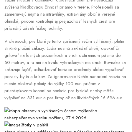
vážnu situáciu v dotknutých oblastiach okamžite nasadzujú
zvýšenú hliadkovaciu činnosť priamo v teréne. Profesionáli sa
zameriavajú najmä na intravilány, extravilány obcí a verejné
ohniská, pričom kontrolujú aj prejazdnosť lesných ciest pre
prípadný zásah ťažkej techniky.
V okresoch, pre ktoré je tento sprísnený režim vyhlásený, platia
striktné plošné zákazy. Ľudia nesmú zakladať oheň, opekať či
grilovať na lesných pozemkoch a v ich ochrannom pásme do
50 metrov, a to ani na trvalo vyhradených miestach. Rovnako sa
zakazuje fajčiť, odhadzovať horiace predmety alebo vypaľovať
porasty bylín a kríkov. Za ignorovanie týchto nariadení hrozia na
mieste blokové pokuty do výšky 100 eur, pričom v
priestupkovom konaní sa sankcia pre fyzické osoby môže
vyšplhať na 331 eur a pre firmy až na likvidačných 16 596 eur.
3fotky v galérii