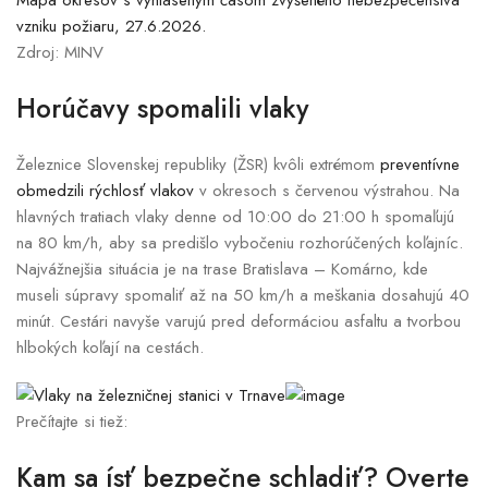
Mapa okresov s vyhláseným časom zvýšeného nebezpečenstva
vzniku požiaru, 27.6.2026.
Zdroj: MINV
Horúčavy spomalili vlaky
Železnice Slovenskej republiky (ŽSR) kvôli extrémom
preventívne
obmedzili rýchlosť vlakov
v okresoch s červenou výstrahou. Na
hlavných tratiach vlaky denne od 10:00 do 21:00 h spomaľujú
na 80 km/h, aby sa predišlo vybočeniu rozhorúčených koľajníc.
Najvážnejšia situácia je na trase Bratislava – Komárno, kde
museli súpravy spomaliť až na 50 km/h a meškania dosahujú 40
minút. Cestári navyše varujú pred deformáciou asfaltu a tvorbou
hlbokých koľají na cestách.
Prečítajte si tiež:
Kam sa ísť bezpečne schladiť? Overte