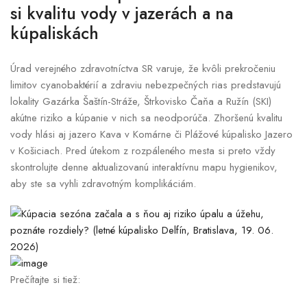
si kvalitu vody v jazerách a na
kúpaliskách
Úrad verejného zdravotníctva SR varuje, že kvôli prekročeniu
limitov cyanobaktérií a zdraviu nebezpečných rias predstavujú
lokality Gazárka Šaštín-Stráže, Štrkovisko Čaňa a Ružín (SKI)
akútne riziko a kúpanie v nich sa neodporúča. Zhoršenú kvalitu
vody hlási aj jazero Kava v Komárne či Plážové kúpalisko Jazero
v Košiciach. Pred útekom z rozpáleného mesta si preto vždy
skontrolujte denne aktualizovanú interaktívnu mapu hygienikov,
aby ste sa vyhli zdravotným komplikáciám.
Prečítajte si tiež: