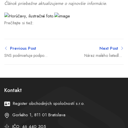
Článok priebežne aktualizujeme o najnovšie informácie.
Prečítajte si tiež:
Previous Post
Next Post
SNS podmieňuje podporu
Náraz malého lietadla v
rozpočtu vyššími
Pekingu si vyžiadal život
penziami. Dôchodcovia
pilota a 13 zranených
nad 90 rokov majú dostať
aspoň 824 eur
Kontakt
Register obchodných spoločností s.r.o.
Gorkého 1, 811 01 Bratislava
IČO: 46 440 305