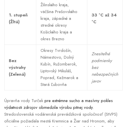
Žilinského kraja,
väčšina Prešovského
1. stupeň
33 °C až 34
kraja, západné a
(Žltá)
°C
stredné okresy
Košického kraja a
okres Brezno
Okresy Tvrdošín,
Znesiteľné
Námestovo, Dolný
Bez
podmienky
Kubín, Ružomberok,
výstrahy
bez
Liptovský Mikuláš,
(Zelená)
nebezpečných
Poprad, Kežmarok a
javov
Stará Ľubovňa
Úpravňa vody Turček
pre extrémne sucho a masívny pokles
výdatnosti zdrojov obmedzila výrobu pitnej vody.
Stredoslovenská vodárenská prevádzková spoločnosť (StVPS)
oficiálne požiadala mestá Kremnica a Žiar nad Hronom, aby