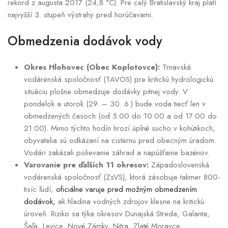
rekord z augusta 2017 (24,8 °C). Pre celý Bratislavský kraj platí
najvyšší 3. stupeň výstrahy pred horúčavami.
Obmedzenia dodávok vody
Okres Hlohovec (Obec Koplotovce):
Trnavská
vodárenská spoločnosť (TAVOS) pre kritickú hydrologickú
situáciu plošne obmedzuje dodávky pitnej vody. V
pondelok a utorok (29. – 30. 6.) bude voda tiecť len v
obmedzených časoch (od 5:00 do 10:00 a od 17:00 do
21:00). Mimo týchto hodín hrozí úplné sucho v kohútikoch,
obyvatelia sú odkázaní na cisternu pred obecným úradom.
Vodári zakázali polievanie záhrad a napúšťanie bazénov.
Varovanie pre ďalších 11 okresov:
Západoslovenská
vodárenská spoločnosť (ZsVS), ktorá zásobuje takmer 800-
tisíc ľudí,
oficiálne varuje pred možným obmedzením
dodávok,
ak hladina vodných zdrojov klesne na kritickú
úroveň. Riziko sa týka okresov Dunajská Streda, Galanta,
Šaľa, Levice, Nové Zámky, Nitra, Zlaté Moravce,