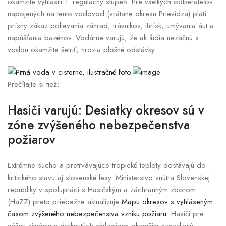
okamžite vyhlásili 1. regulačný stupeň. Pre všetkých odberateľov
napojených na tento vodovod (vrátane okresu Prievidza) platí
prísny zákaz polievania záhrad, trávnikov, ihrísk, umývania áut a
napúšťania bazénov. Vodárne varujú, že ak ľudia nezačnú s
vodou okamžite šetriť, hrozia plošné odstávky.
Prečítajte si tiež:
Hasiči varujú: Desiatky okresov sú v
zóne zvýšeného nebezpečenstva
požiarov
Extrémne sucho a pretrvávajúce tropické teploty dostávajú do
kritického stavu aj slovenské lesy. Ministerstvo vnútra Slovenskej
republiky v spolupráci s Hasičským a záchranným zborom
(HaZZ) preto priebežne aktualizuje
Mapu okresov s vyhláseným
časom zvýšeného nebezpečenstva vzniku požiaru
. Hasiči pre