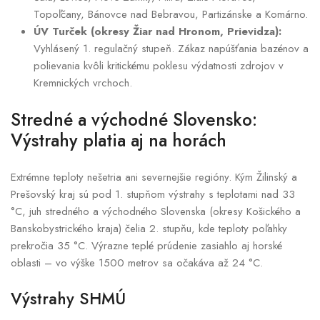
Topoľčany, Bánovce nad Bebravou, Partizánske a Komárno.
ÚV Turček (okresy Žiar nad Hronom, Prievidza):
Vyhlásený 1. regulačný stupeň. Zákaz napúšťania bazénov a
polievania kvôli kritickému poklesu výdatnosti zdrojov v
Kremnických vrchoch.
Stredné a východné Slovensko:
Výstrahy platia aj na horách
Extrémne teploty nešetria ani severnejšie regióny. Kým Žilinský a
Prešovský kraj sú pod 1. stupňom výstrahy s teplotami nad 33
°C, juh stredného a východného Slovenska (okresy Košického a
Banskobystrického kraja) čelia 2. stupňu, kde teploty poľahky
prekročia 35 °C. Výrazne teplé prúdenie zasiahlo aj horské
oblasti – vo výške 1500 metrov sa očakáva až 24 °C.
Výstrahy SHMÚ