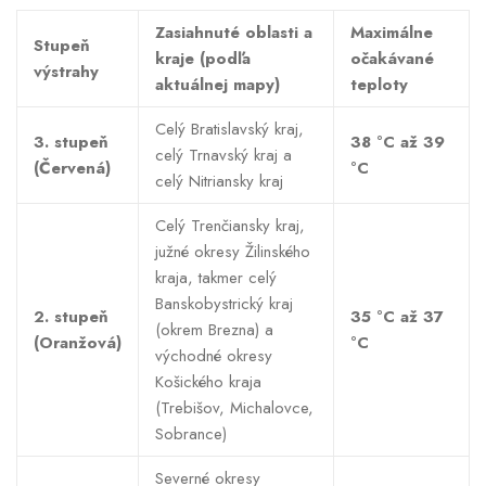
Zasiahnuté oblasti a
Maximálne
Stupeň
kraje (podľa
očakávané
výstrahy
aktuálnej mapy)
teploty
Celý Bratislavský kraj,
3. stupeň
38 °C až 39
celý Trnavský kraj a
(Červená)
°C
celý Nitriansky kraj
Celý Trenčiansky kraj,
južné okresy Žilinského
kraja, takmer celý
Banskobystrický kraj
2. stupeň
35 °C až 37
(okrem Brezna) a
(Oranžová)
°C
východné okresy
Košického kraja
(Trebišov, Michalovce,
Sobrance)
Severné okresy