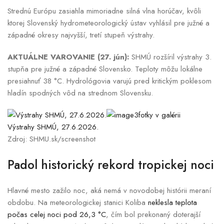
Strednú Európu zasiahla mimoriadne silná vlna horúčav, kvôli
ktorej Slovenský hydrometeorologický ústav vyhlásil pre južné a
západné okresy najvyšší, tretí stupeň výstrahy.
AKTUÁLNE VAROVANIE (27. jún):
SHMÚ rozšíril výstrahy 3.
stupňa pre južné a západné Slovensko. Teploty môžu lokálne
presiahnuť 38 °C. Hydrológovia varujú pred kritickým poklesom
hladín spodných vôd na strednom Slovensku.
3fotky v galérii
Výstrahy SHMÚ, 27.6.2026.
Zdroj: SHMU.sk/screenshot
Padol historický rekord tropickej noci
Hlavné mesto zažilo noc, aká nemá v novodobej histórii meraní
obdobu. Na meteorologickej stanici Koliba
neklesla teplota
počas celej noci pod 26,3 °C
, čím bol prekonaný doterajší