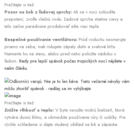
Prečítajte si tiež:
Pozor na šok z ľadovej sprchy:
Ak sa v noci zobudíte
prepotení, zvoľte vlažnú vodu. Ľadová sprcha stiahne cievy a
telo začne paradoxne produkovať ešte viac tepla.
Bezpečné používanie ventilátora:
Prúd vzduchu nesmerujte
priamo na seba, inak riskujete zápaly dutín a svalové kŕče.
Namierte ho na stenu, alebo pred neho položte nádobu s
ľadom.
Rady pre lepší spánok počas tropických nocí nájdete v
našm článku.
Prečítajte si tiež:
Znížte vlhkosť a teplo:
V byte nesušte mokrú bielizeň, ktorá
vytvára dusnú klímu, a obmedzte používanie rúry či sušičky. Pre
rýchle schladenie si dajte studený obklad na krk a zápästia.