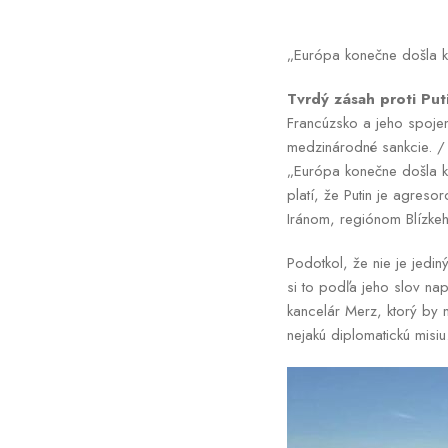
„Európa konečne došla k
Tvrdý zásah proti Pu
Francúzsko a jeho spojen
medzinárodné sankcie. 
„Európa konečne došla k 
platí, že Putin je agres
Iránom, regiónom Blízke
Podotkol, že nie je jedin
si to podľa jeho slov na
kancelár Merz, ktorý by
nejakú diplomatickú misiu