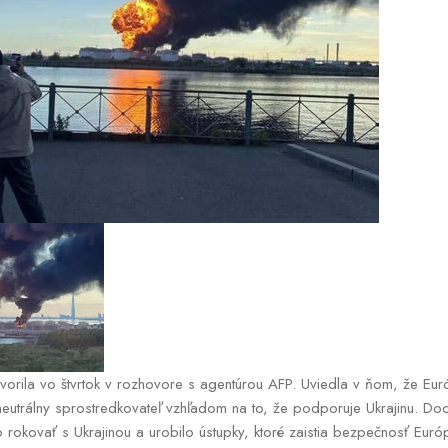
ovorila vo štvrtok v rozhovore s agentúrou AFP. Uviedla v ňom, že E
neutrálny sprostredkovateľ vzhľadom na to, že podporuje Ukrajinu. Doda
o rokovať s Ukrajinou a urobilo ústupky, ktoré zaistia bezpečnosť Euró