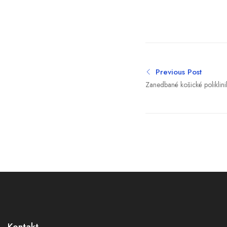
Previous Post
Zanedbané košické poliklini
ako soľ. Konečne sa ich doč
plány