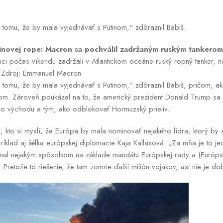
 tomu, že by mala vyjednávať s Putinom,“ zdôraznil Babiš.
tinovej rope: Macron sa pochválil zadržaným ruským tankerom
ci počas víkendu zadržali v Atlantickom oceáne ruský ropný tanker, na
/ Zdroj: Emmanuel Macron
tomu, že by mala vyjednávať s Putinom,“ zdôraznil Babiš, pričom, ak
orom. Zároveň poukázal na to, že americký prezident Donald Trump sa
ho východu a tým, ako odblokovať Hormuzský prieliv.
ý, kto si myslí, že Európa by mala nominovať nejakého lídra, ktorý by 
príklad aj šéfka európskej diplomacie Kaja Kallasová. „Za mňa je to 
 mal nejakým spôsobom na základe mandátu Európskej rady a (Európske
. Pretože to riešenie, že tam zomrie ďalší milión vojakov, asi nie je d