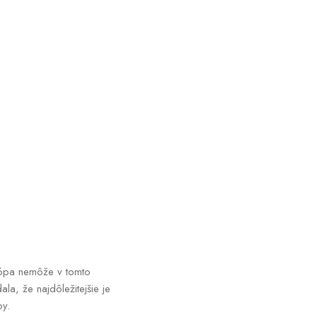
urópa nemôže v tomto
la, že najdôležitejšie je
py.