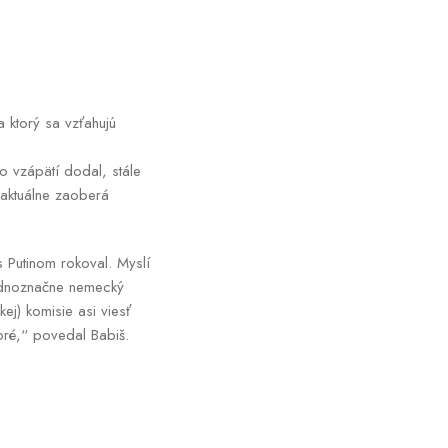
 ktorý sa vzťahujú
o vzápätí dodal, stále
 aktuálne zaoberá
s Putinom rokoval. Myslí
jednoznačne nemecký
j) komisie asi viesť
obré,“ povedal Babiš.