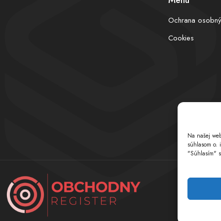
Menu
Ochrana osobný
Cookies
Na našej web
súhlasom o. 
"Súhlasím" s