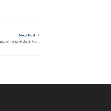
Next Post
azneli mrazivé slová. Ruská
elita sa háda, čo ďalej