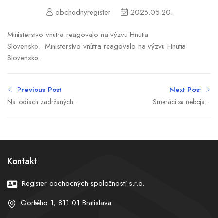
obchodnyregister
2026.05.20.
Ministerstvo vnútra reagovalo na výzvu Hnutia
Slovensko. Ministerstvo vnútra reagovalo na výzvu Hnutia
Slovensko.
Previous Post
Next Post
Na lodiach zadržaných
Smeráci sa neboja o
Izraelom môže byť aj
slovenské eurofondy.
Slovenka. Blanár hovorí o
Nemali by si byť takí istí
hrubom porušovaní práva
(videopodcast)
Kontakt
Register obchodných spoločností s.r.o.
Gorkého 1, 811 01 Bratislava