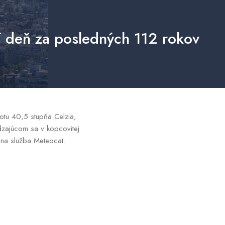
ší deň za posledných 112 rokov
otu 40,5 stupňa Celzia,
dzajúcom sa v kopcovitej
lna služba Meteocat.