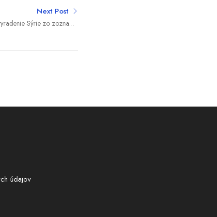
Next Post
vyradenie Sýrie zo zoznamu
í so Šarom chváli jeho „skvelú
prácu“
ch údajov