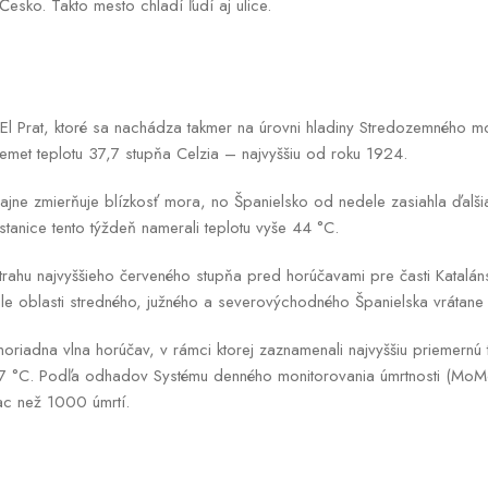
Česko. Takto mesto chladí ľudí aj ulice.
El Prat, ktoré sa nachádza takmer na úrovni hladiny Stredozemného m
met teplotu 37,7 stupňa Celzia – najvyššiu od roku 1924.
ajne zmierňuje blízkosť mora, no Španielsko od nedele zasiahla ďalši
é stanice tento týždeň namerali teplotu vyše 44 °C.
rahu najvyššieho červeného stupňa pred horúčavami pre časti Katalá
ahle oblasti stredného, južného a severovýchodného Španielska vrátane
imoriadna vlna horúčav, v rámci ktorej zaznamenali najvyššiu priemernú
7 °C. Podľa odhadov Systému denného monitorovania úmrtnosti (MoMo)
iac než 1000 úmrtí.