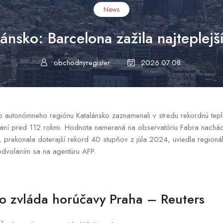
News
lánsko: Barcelona zažila najteplej
obchodnyregister
2026.07.08.
o autonómneho regiónu Katalánsko zaznamenali v stredu rekordnú tepl
eraní pred 112 rokmi. Hodnota nameraná na observatóriu Fabra nachá
, prekonala doterajší rekord 40 stupňov z júla 2024, uviedla regioná
odvolaním sa na agentúru AFP.
ko zvláda horúčavy Praha – Reuters