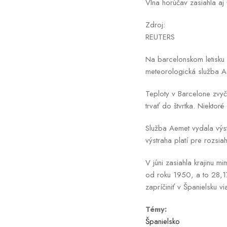
Vlna horúčav zasiahla aj 
Zdroj:
REUTERS
Na barcelonskom letisku 
meteorologická služba Ae
Teploty v Barcelone zvyč
trvať do štvrtka. Niektor
Služba Aemet vydala výst
výstraha platí pre rozsi
V júni zasiahla krajinu m
od roku 1950, a to 28,1
zapríčiniť v Španielsku v
Témy:
Španielsko