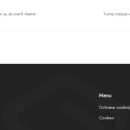
e, že uverili vlastnej
Trump zvažuje 
šok z reality, tvrdí
teroristov. Po stretnut
Menu
Ochrana osobný
Cookies