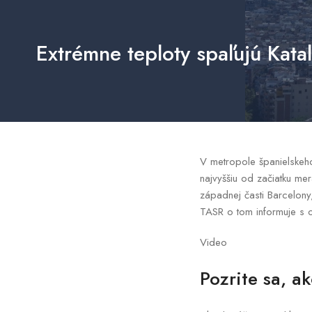
Extrémne teploty spaľujú Kata
V metropole španielskeh
najvyššiu od začiatku m
západnej časti Barcelony
TASR o tom informuje s 
Video
Pozrite sa, a