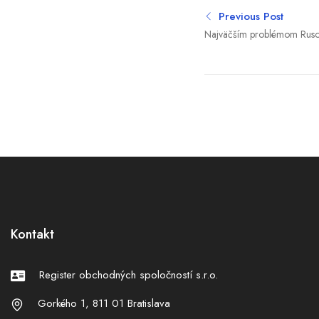
Previous Post
Najväčším problémom Rusov j
propagande a teraz zažívajú 
odborník na Rusko
Kontakt
Register obchodných spoločností s.r.o.
Gorkého 1, 811 01 Bratislava