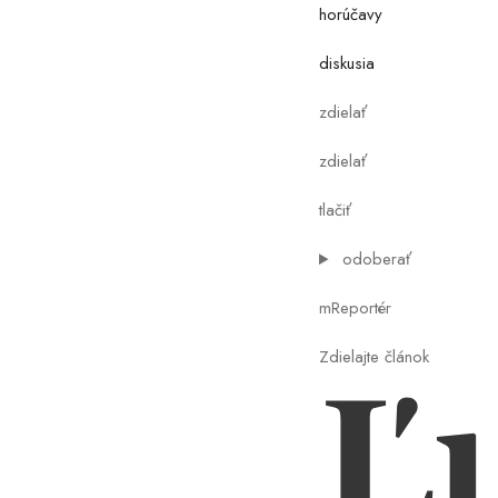
horúčavy
diskusia
zdielať
zdielať
tlačiť
odoberať
mReportér
Zdielajte článok