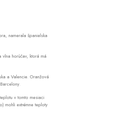
ora, namerala španielska
a vlna horúčav, ktorá má
nska a Valencie. Oranžová
 Barcelony.
 teplotu v tomto mesiaci
 mohli extrémne teploty