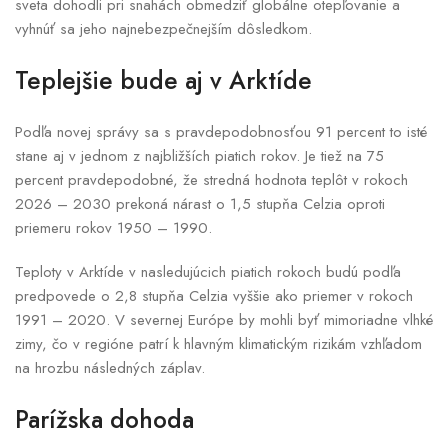
sveta dohodli pri snahách obmedziť globálne otepľovanie a
vyhnúť sa jeho najnebezpečnejším dôsledkom.
Teplejšie bude aj v Arktíde
Podľa novej správy sa s pravdepodobnosťou 91 percent to isté
stane aj v jednom z najbližších piatich rokov. Je tiež na 75
percent pravdepodobné, že stredná hodnota teplôt v rokoch
2026 – 2030 prekoná nárast o 1,5 stupňa Celzia oproti
priemeru rokov 1950 – 1990.
Teploty v Arktíde v nasledujúcich piatich rokoch budú podľa
predpovede o 2,8 stupňa Celzia vyššie ako priemer v rokoch
1991 – 2020. V severnej Európe by mohli byť mimoriadne vlhké
zimy, čo v regióne patrí k hlavným klimatickým rizikám vzhľadom
na hrozbu následných záplav.
Parížska dohoda