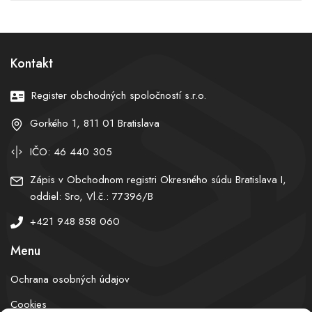
Útoky neznámych dronov
vody a už sa nevynoril
poškodili tri lode, posádky
prežili
Kontakt
Register obchodných spoločností s.r.o.
Gorkého 1, 811 01 Bratislava
IČO: 46 440 305
Zápis v Obchodnom registri Okresného súdu Bratislava I,
oddiel: Sro, Vl.č.: 77396/B
+421 948 858 060
Menu
Ochrana osobných údajov
Cookies