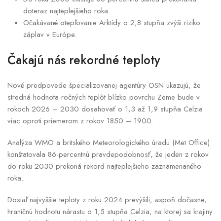
doteraz najteplejšieho roka.
Očakávané otepľovanie Arktídy o 2,8 stupňa zvýši riziko
záplav v Európe.
Čakajú nás rekordné teploty
Nové predpovede špecializovanej agentúry OSN ukazujú, že
stredná hodnota ročných teplôt blízko povrchu Zeme bude v
rokoch 2026 – 2030 dosahovať o 1,3 až 1,9 stupňa Celzia
viac oproti priemerom z rokov 1850 – 1900.
Analýza WMO a britského Meteorologického úradu (Met Office)
konštatovala 86-percentnú pravdepodobnosť, že jeden z rokov
do roku 2030 prekoná rekord najteplejšieho zaznamenaného
roka.
Dosiaľ najvyššie teploty z roku 2024 prevýšili, aspoň dočasne,
hraničnú hodnotu nárastu o 1,5 stupňa Celzia, na ktorej sa krajiny