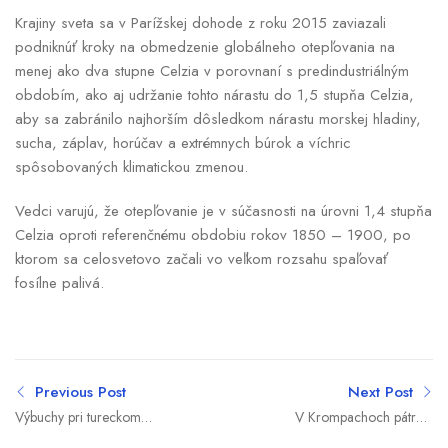
Krajiny sveta sa v Parížskej dohode z roku 2015 zaviazali
podniknúť kroky na obmedzenie globálneho otepľovania na
menej ako dva stupne Celzia v porovnaní s predindustriálným
obdobím, ako aj udržanie tohto nárastu do 1,5 stupňa Celzia,
aby sa zabránilo najhorším dôsledkom nárastu morskej hladiny,
sucha, záplav, horúčav a extrémnych búrok a víchric
spôsobovaných klimatickou zmenou.
Vedci varujú, že otepľovanie je v súčasnosti na úrovni 1,4 stupňa
Celzia oproti referenčnému obdobiu rokov 1850 – 1900, po
ktorom sa celosvetovo začali vo veľkom rozsahu spaľovať
fosílne palivá.
Previous Post
Next Post
Výbuchy pri tureckom
V Krompachoch pátrajú
pobreží Čierneho mora:
po človeku, ktorý skočil do