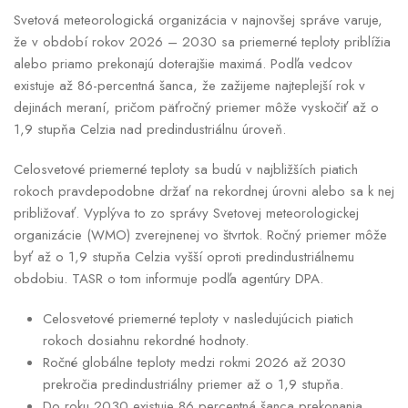
Svetová meteorologická organizácia v najnovšej správe varuje,
že v období rokov 2026 – 2030 sa priemerné teploty priblížia
alebo priamo prekonajú doterajšie maximá. Podľa vedcov
existuje až 86-percentná šanca, že zažijeme najteplejší rok v
dejinách meraní, pričom päťročný priemer môže vyskočiť až o
1,9 stupňa Celzia nad predindustriálnu úroveň.
Celosvetové priemerné teploty sa budú v najbližších piatich
rokoch pravdepodobne držať na rekordnej úrovni alebo sa k nej
približovať. Vyplýva to zo správy Svetovej meteorologickej
organizácie (WMO) zverejnenej vo štvrtok. Ročný priemer môže
byť až o 1,9 stupňa Celzia vyšší oproti predindustriálnemu
obdobiu. TASR o tom informuje podľa agentúry DPA.
Celosvetové priemerné teploty v nasledujúcich piatich
rokoch dosiahnu rekordné hodnoty.
Ročné globálne teploty medzi rokmi 2026 až 2030
prekročia predindustriálny priemer až o 1,9 stupňa.
Do roku 2030 existuje 86 percentná šanca prekonania