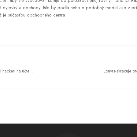
cieť, aby ste vybudovali koľaje do polozapustenej roviny,“ priblížil R
iť bytovky a obchody. Išlo by podľa neho o podobný model ako v prí
rá je súčasťou obchodného centra.
i hackeri na účte
Louvre skracuje ot
horúčavy. Predčasne 