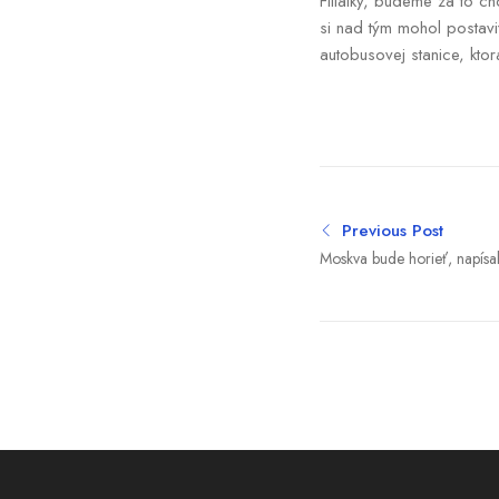
Filiálky, budeme za to ch
si nad tým mohol postav
autobusovej stanice, kto
Previous Post
Moskva bude horieť, napísal
starostu ruskej metropoly