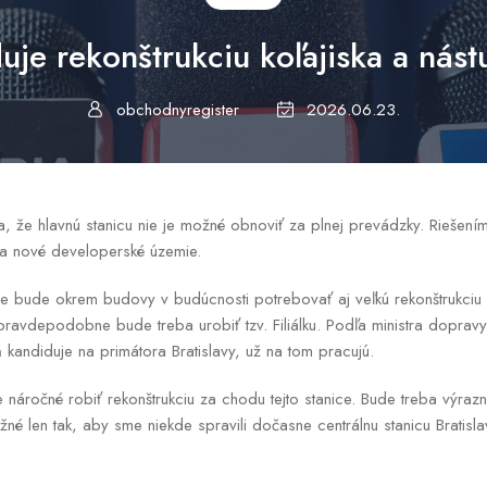
uje rekonštrukciu koľajiska a nást
obchodnyregister
2026.06.23.
a, že hlavnú stanicu nie je možné obnoviť za plnej prevádzky. Riešením
 a nové developerské územie.
ve bude okrem budovy v budúcnosti potrebovať aj veľkú rekonštrukciu k
ravdepodobne bude treba urobiť tzv. Filiálku. Podľa ministra dopravy
 kandiduje na primátora Bratislavy, už na tom pracujú.
 náročné robiť rekonštrukciu za chodu tejto stanice. Bude treba výraz
é len tak, aby sme niekde spravili dočasne centrálnu stanicu Bratislav