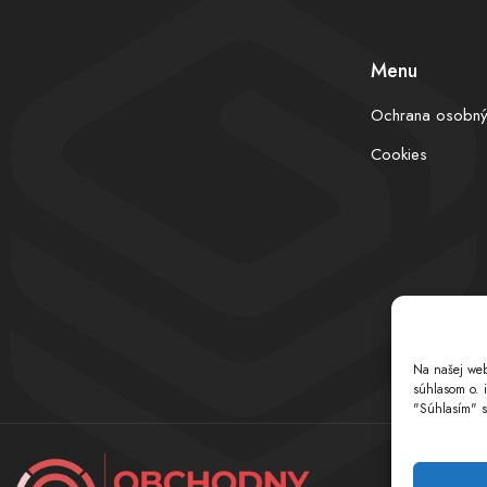
Menu
Ochrana osobný
Cookies
Na našej web
súhlasom o. 
"Súhlasím" s