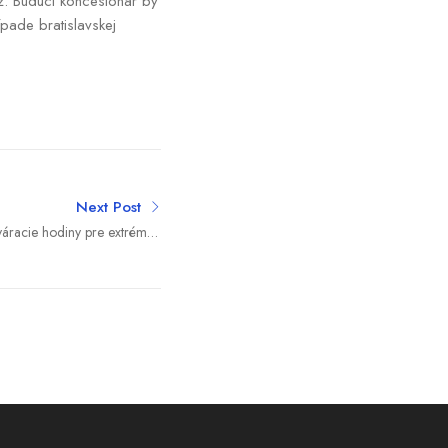
áž. Budúci koncesionár by
pade bratislavskej
Next Post
váracie hodiny pre extrémne
zatvorili aj Eiffelovu vežu v
Paríži