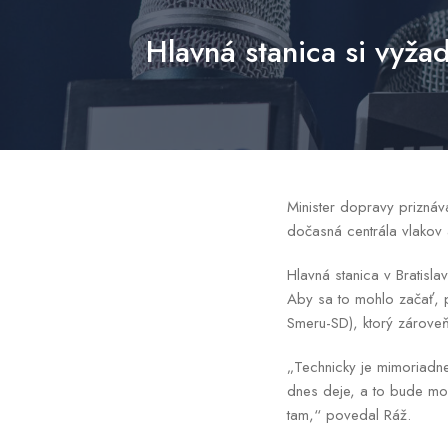
Hlavná stanica si vyžad
Minister dopravy priznáv
dočasná centrála vlakov
Hlavná stanica v Bratisla
Aby sa to mohlo začať, p
Smeru-SD), ktorý zároveň
„Technicky je mimoriadne
dnes deje, a to bude možn
tam,“ povedal Ráž.