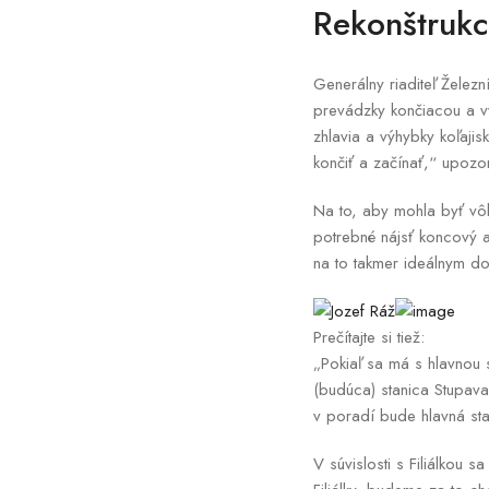
Rekonštrukc
Generálny riaditeľ Železn
prevádzky končiacou a v
zhlavia a výhybky koľaji
končiť a začínať,“ upozor
Na to, aby mohla byť vô
potrebné nájsť koncový a
na to takmer ideálnym 
Prečítajte si tiež:
„Pokiaľ sa má s hlavnou s
(budúca) stanica Stupava,
v poradí bude hlavná sta
V súvislosti s Filiálkou