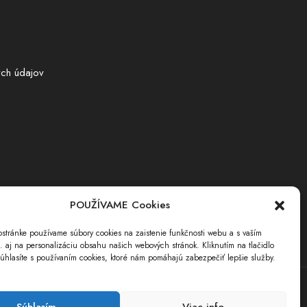
ch údajov
POUŽÍVAME Cookies
stránke používame súbory cookies na zaistenie funkčnosti webu a s vaším
i. aj na personalizáciu obsahu našich webových stránok. Kliknutím na tlačidlo
úhlasíte s používaním cookies, ktoré nám pomáhajú zabezpečiť lepšie služby.
Súhlasím
Viac info