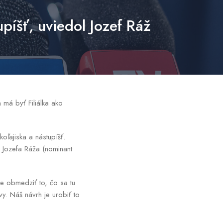
upíšť, uviedol Jozef Ráž
 má byť Filiálka ako
oľajiska a nástupíšť.
 Jozefa Ráža (nominant
ne obmedziť to, čo sa tu
y. Náš návrh je urobiť to