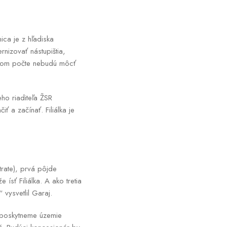
ica je z hľadiska
nizovať nástupištia,
 takom počte nebudú môcť
ho riaditeľa ŽSR
 a začínať. Filiálka je
trate), prvá pôjde
ísť Filiálka. A ako tretia
vysvetlil Garaj.
y poskytneme územie