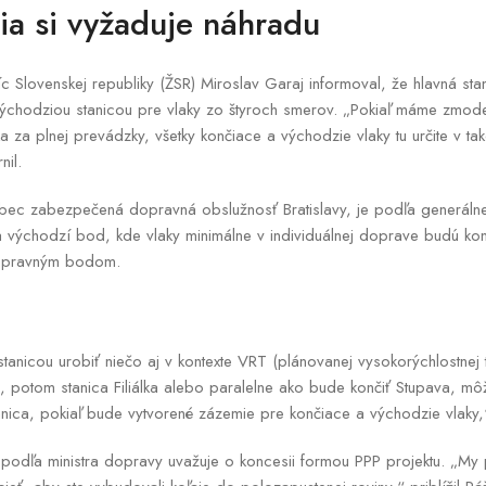
ia si vyžaduje náhradu
íc Slovenskej republiky (ŽSR) Miroslav Garaj informoval, že hlavná stan
ýchodziou stanicou pre vlaky zo štyroch smerov. „Pokiaľ máme zmoder
ska za plnej prevádzky, všetky končiace a východzie vlaky tu určite v
nil.
bec zabezpečená dopravná obslužnosť Bratislavy, je podľa generálne
 východzí bod, kde vlaky minimálne v individuálnej doprave budú končiť
dopravným bodom.
tanicou urobiť niečo aj v kontexte VRT (plánovanej vysokorýchlostnej 
 potom stanica Filiálka alebo paralelne ako bude končiť Stupava, môže 
nica, pokiaľ bude vytvorené zázemie pre končiace a východzie vlaky,“ 
 sa podľa ministra dopravy uvažuje o koncesii formou PPP projektu. „M