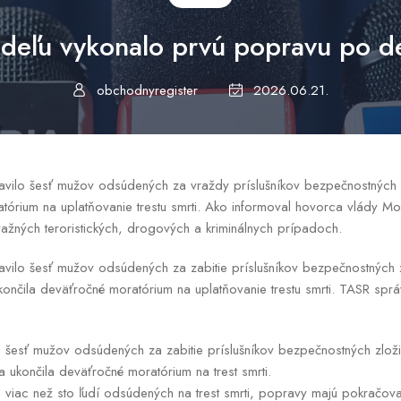
edeľu vykonalo prvú popravu po de
obchodnyregister
2026.06.21.
vilo šesť mužov odsúdených za vraždy príslušníkov bezpečnostných zl
atórium na uplatňovanie trestu smrti. Ako informoval hovorca vlády
važných teroristických, drogových a kriminálnych prípadoch.
vilo šesť mužov odsúdených za zabitie príslušníkov bezpečnostných z
 ukončila deväťročné moratórium na uplatňovanie trestu smrti. TASR spr
 šesť mužov odsúdených za zabitie príslušníkov bezpečnostných zloži
 ukončila deväťročné moratórium na trest smrti.
 viac než sto ľudí odsúdených na trest smrti, popravy majú pokračova