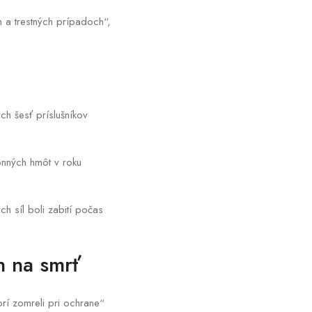
 a trestných prípadoch“,
ch šesť príslušníkov
onných hmôt v roku
h síl boli zabití počas
h na smrť
rí zomreli pri ochrane“