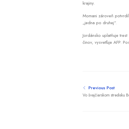
krajiny.
Momani zároveň potvrdil
„jedna po druhej“.
Jordánsko uplatňuje trest
činov, vysvetľuje AFP. P
Previous Post
Vo švajčiarskom stredisku B
podvečer skončilo prvé ko
a Iránom