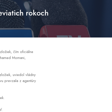
viatich rokoch
ožiek, čím oficiálne
 Mohamed Momani,
ložiek, uviedol vládny
ávu prevzala z agentúry
ek.
ť.