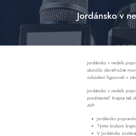
Jordánsko v n
Jordánsko v nedeľu popra
ukončilo deväťročné mor
odsúdení figurovali v zá
Jordánsko v nedeľu popra
predstaviteľ. Krajina tak
AFP.
Jordánsko popravilo
Týmto krokom krajina
V Jordánsku zostáva