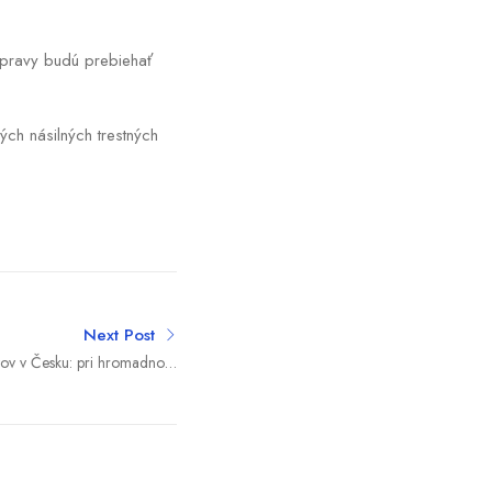
opravy budú prebiehať
ých násilných trestných
Next Post
tov v Česku: pri hromadnom
skoku si štyria ublížili