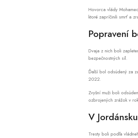
Hovorca vlády Mohamed M
ktoré zapríčinili smrť a z
Popravení bo
Dvaja z nich boli zaplet
bezpečnostných síl.
Ďalší bol odsúdený za z
2022.
Zvyšní muži boli odsúden
ozbrojených zrážok v r
V Jordánsku
Tresty boli podľa vládne