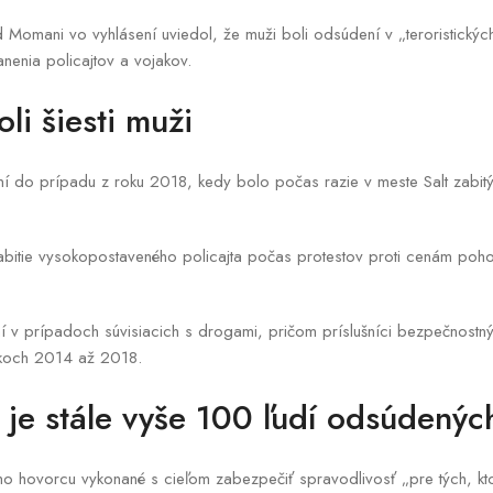
omani vo vyhlásení uviedol, že muži boli odsúdení v „teroristických
ranenia policajtov a vojakov.
li šiesti muži
ení do prípadu z roku 2018, kedy bolo počas razie v meste Salt zabitý
abitie vysokopostaveného policajta počas protestov proti cenám poh
í v prípadoch súvisiacich s drogami, pričom príslušníci bezpečnostnýc
okoch 2014 až 2018.
 je stále vyše 100 ľudí odsúdenýc
ho hovorcu vykonané s cieľom zabezpečiť spravodlivosť „pre tých, kto