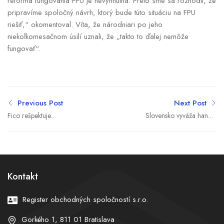
reforma fungovania FPU je nevyhnutná. Preto sme sa rozhodli, že
pripravíme spoločný návrh, ktorý bude túto situáciu na FPU
riešiť,“ okomentoval. Víta, že národniari po jeho
niekoľkomesačnom úsilí uznali, že „takto to ďalej nemôže
fungovať“.
Previous Post
Next Post
Fico rešpektuje
Slovensko vyváža hanbu.
rozhodnutie Ústavného
Na Cyprus mohlo
súdu, vládny kabinet
namiesto Miroslava
požiada parlament o
Radačovského poslať aj
vyslovenie dôvery už vo
mäsiara (komentár
štvrtok
Ľubomíra Jaška)
Kontakt
Register obchodných spoločností s.r.o.
Gorkého 1, 811 01 Bratislava