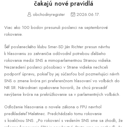
čakajú nové pravidlá
obchodnyregister
2026.06.17.
Viac ako 100 bodov presunuli poslanci na septembrové
rokovanie.
Šéf poslaneckého klubu Smer-SD Ján Richter presun návrhu
k hlasovaniu zo zahraničia odôvodnil potrebou ďalšieho
rokovania medzi SNS a mimoparlamentnou Stranou vidieka.
Nezaradení poslanci pôsobiaci v Strane vidieka nechceli
podporiť úpravu, pokiaľ by jej súčasťou bol pozmeňujúci návrh
SNS o zmene kvóra pri preferenčnom hlasovaní vo voľbách do
NR SR. Národniari opakovane hovorili, že chcú presadiť
navýšenie kvóra na prekrúžkovanie sa v parlamentných voľbách.
Odloženie hlasovania o novele zákona o FPU navrhol
predkladateľ Malatinec. Predchádzalo tomu rokovanie
s koaličnou SNS. „Po rokovaní s vedením SNS sme sa zhodli, že