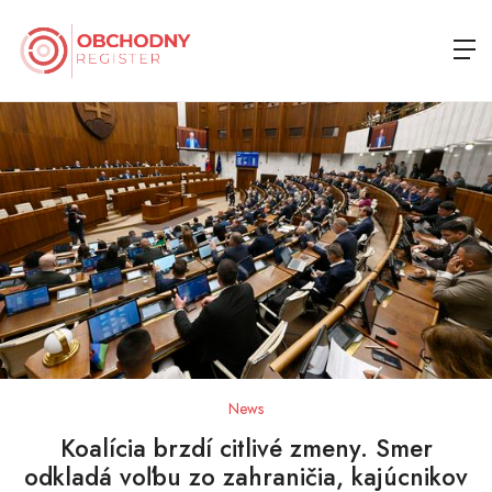
News
Koalícia brzdí citlivé zmeny. Smer
odkladá voľbu zo zahraničia, kajúcnikov