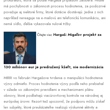
prokuratúru, ktorá sa podľa Hargaša prípadom zaoberá. Hnutie
má pochybnosti o zákonnosti procesu hodnotenia, za podozrivé
považuje aj niektoré firmy, ktoré dotácie dostávajú. Jedna z nich
napríklad nereaguje na e-mailovú ani telefonickú komunikáciu, ani
nemá sídlo, ďalšia vykazovala nulové tržby.
Hargaš: Migaľov projekt za
Čítajte viac
130 miliónov eur je predražený kšeft, nie modernizácia
MIRRI vo februári Hargašove tvrdenia o manipulácii hodnotenia
výzvy odmietlo. Proces hodnotenia výzvy podľa neho prebiehal
v súlade so zákonnými pravidlami a mechanizmami plánu
obnovy, ktoré podliehajú viacúrovňovej kontrole na národnej aj
európskej úrovni. Rezort tiež upozornil, že podporu môžu získať
len subjekty, ktoré preukázateľne realizujú výskumné aktivity a