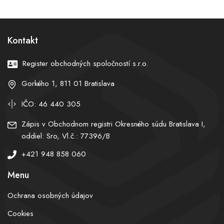
EÚ. Splátky sa odložia o
reagoval na vyšetrovanie
desať rokov, dlh však
aj rastúce náklady
narastie
Kontakt
Register obchodných spoločností s.r.o.
Gorkého 1, 811 01 Bratislava
IČO: 46 440 305
Zápis v Obchodnom registri Okresného súdu Bratislava I,
oddiel: Sro, Vl.č.: 77396/B
+421 948 858 060
Menu
Ochrana osobných údajov
Cookies