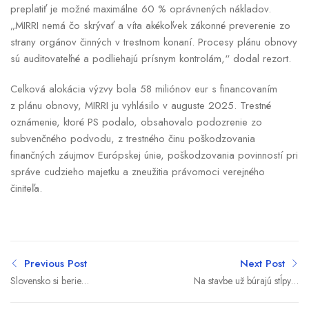
preplatiť je možné maximálne 60 % oprávnených nákladov.
„MIRRI nemá čo skrývať a víta akékoľvek zákonné preverenie zo
strany orgánov činných v trestnom konaní. Procesy plánu obnovy
sú auditovateľné a podliehajú prísnym kontrolám,“ dodal rezort.
Celková alokácia výzvy bola 58 miliónov eur s financovaním
z plánu obnovy, MIRRI ju vyhlásilo v auguste 2025. Trestné
oznámenie, ktoré PS podalo, obsahovalo podozrenie zo
subvenčného podvodu, z trestného činu poškodzovania
finančných záujmov Európskej únie, poškodzovania povinností pri
správe cudzieho majetku a zneužitia právomoci verejného
činiteľa.
Previous Post
Next Post
Slovensko si berie
Na stavbe už búrajú stĺpy a
miliardový obranný úver z
prípad rieši polícia. Kaliňák