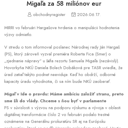
Migaľa za 58 miliónov eur
obchodnyregister
2026.06.17.
MIRRI vo februári Hargašove tvrdenia o manipulácii hodnotenia
výzvy odmietlo.
V stredu o tom informoval poslanec Národnej rady Ján Hargaš
(PS), ktorý zároveň vyzval premiéra Roberta Fica (Smer) o
„zjednanie nápravy“ u šéfa rezortu Samuela Migaľa (nezávislý).
Hovorkyňa NKÚ Daniela Bolech Dobáková pre TASR uviedla, že
úrad zatiaľ takýto podnet neeviduje. Keď ho obdrží, odborné
kapacity úradu vyhodnotia, či sa ním bude NKÚ zaoberať.
Migaľ v Ide o pravdu: Máme ambíciu založiť stranu, preto
sme šli do vlády. Chceme s ňou byť v parlamente
PS v súvislosti s výzvou na podporu výskumu a vývoja v oblasti
digitálnej transformácie číslo 2 vo februári podalo trestné
oznámenie na Generálnu prokuratúru SR aj na Európsku