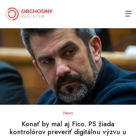
News
Konať by mal aj Fico. PS žiada
kontrolórov preveriť digitálnu výzvu u