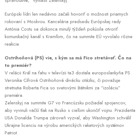
spravodlivé,“ vyhlásil Zelenskyj.
Európski lídri len nedávno začali hovoriť o možnosti priamych
rokovaní s Moskvou. Kancelária predsedu Európskej rady
Antónia Costu sa dokonca minulý týždeň pokúsila otvoriť
komunikačný kanál s Kremľom, čo na summite EÚ vyvolalo rôzne
reakcie.
Ostrihoňová (PS) vie, s kým sa má Fico stretávať. Čo na
to premiér?
V relácii Král na ťahu v televízii ta3 dostala europoslankyňa PS
Veronika Cifrová Ostrihoňová divácku otázku, či považuje
stretnutia Roberta Fica so svetovými štátnikmi za “izoláciu”
premiéra.
Zelenskyj na summite G7 vo Francúzsku požiadal spojencov,
aby vyvinuli väčší tlak na Rusko s cieľom ukončiť vojnu. Prezidenta
USA Donalda Trumpa zároveň vyzval, aby Washington schválil
Ukrajine licenciu na výrobu amerických raketových systémov
Patriot.