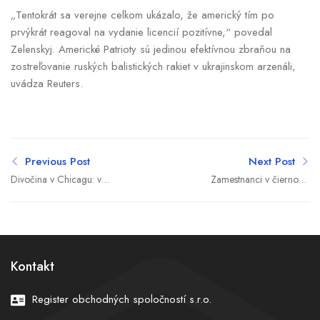
„Tentokrát sa verejne celkom ukázalo, že americký tím po
prvýkrát reagoval na vydanie licencií pozitívne,“ povedal
Zelenskyj. Americké Patrioty sú jedinou efektívnou zbraňou na
zostreľovanie ruských balistických rakiet v ukrajinskom arzenáli,
uvádza Reuters.
Previous Post
Next Post
Divočina v Chicagu: v
Zamestnanci v čiernom,
priebehu pár dní pri
relácie meškajú. Českú
streľbách zomrelo sedem
televíziu a rozhlas zasiahol
ľudí, 38 je zranených
štrajk
Kontakt
Register obchodných spoločností s.r.o.