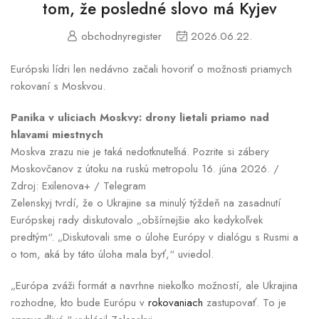
tom, že posledné slovo má Kyjev
obchodnyregister
2026.06.22.
Európski lídri len nedávno začali hovoriť o možnosti priamych
rokovaní s Moskvou.
Panika v uliciach Moskvy: drony lietali priamo nad
hlavami miestnych
Moskva zrazu nie je taká nedotknuteľná. Pozrite si zábery
Moskovčanov z útoku na ruskú metropolu 16. júna 2026. /
Zdroj: Exilenova+ / Telegram
Zelenskyj tvrdí, že o Ukrajine sa minulý týždeň na zasadnutí
Európskej rady diskutovalo „obšírnejšie ako kedykoľvek
predtým“. „Diskutovali sme o úlohe Európy v dialógu s Rusmi a
o tom, aká by táto úloha mala byť,“ uviedol.
„Európa zváži formát a navrhne niekoľko možností, ale Ukrajina
rozhodne, kto bude Európu v
rokovaniach
zastupovať. To je