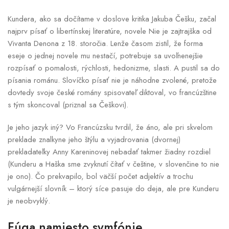
Kundera, ako sa dočítame v doslove kritika Jakuba Češku, začal
najprv písať o libertínskej literatúre, novele Nie je zajtrajška od
Vivanta Denona z 18. storočia. Lenže časom zistil, že forma
eseje o jednej novele mu nestačí, potrebuje sa uvoľnenejšie
rozpísať o pomalosti, rýchlosti, hedonizme, slasti. A pustil sa do
písania románu. Slovíčko písať nie je náhodne zvolené, pretože
dovtedy svoje české romány spisovateľ diktoval, vo francúzštine
s tým skoncoval (priznal sa Češkovi).
Je jeho jazyk iný? Vo Francúzsku tvrdil, že áno, ale pri skvelom
preklade znalkyne jeho štýlu a vyjadrovania (dvornej)
prekladateľky Anny Kareninovej nebadať takmer žiadny rozdiel
(Kunderu a Haška sme zvyknutí čítať v češtine, v slovenčine to nie
je ono). Čo prekvapilo, bol väčší počet adjektív a trochu
vulgárnejší slovník – ktorý síce pasuje do deja, ale pre Kunderu
je neobvyklý.
Fúga namiesto symfónie