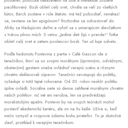
poslanec pobozká nakazeného na ústa a intelektuál zostane
pacifikovaný. Bozk obletí celý svet, chvála sa valí zo všetkých
kútov, Berck zostane v role štatistu: má tiež pobozkať, nenakazí
sa, nestane sa len epigónom? Rozhodne sa odcestovať do
Afriky za hladujúcimi deťmi a vyfotí sa s umierajúcim dievčatkom
s tvárou plnou múch. S vetou „Jedine deti žijú v pravde!“ fotka
obletí celý svet a zatieni poslancov bozk. Ten už kuje odvetu…
Podľa hedonistu Pontevina z partie v Café Gascon ide o
tanečníkov, ktorí sa so svojimi morálnymi (úprimnými, odvážnymi,
obetavými) gestami snažia ovládnuť verejnú scénu a rôznymi
chvatmi deklasovali súperov. Tanečníci nevstupujú do politiky,
vyžaduje si totiž tajné rokovania. Od 30. rokov neskôr politiku
úplne ovládli. Sociálne siete sú denne zahltené morálnymi chvatmi
našich politikov: nič iné ani nerobia, len sa predvádzajú
moralistickými apelmi. Pontevin by na svojich teóriách mohol
postaviť akademickú kariéru, ale on na ňu kašle. Užíva si, keď
niečo vymyslí a rozpovie úzkemu kruhu priateľov. To je skutočná
slasť, protiklad k verejným tanečníkom.