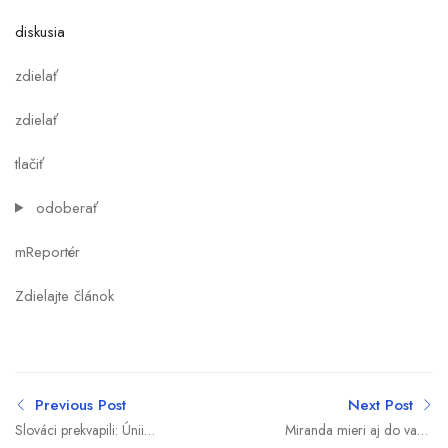
diskusia
zdielať
zdielať
tlačiť
odoberať
mReportér
Zdielajte článok
Previous Post
Next Post
Slováci prekvapili: Únii
Miranda mieri aj do vašej