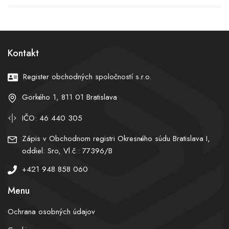
veria viac ako priemer
obývačky. Čo si v júli
Európy. Čo od nej čakajú
pozrieme na streamoch?
najviac?
Kontakt
Register obchodných spoločností s.r.o.
Gorkého 1, 811 01 Bratislava
IČO: 46 440 305
Zápis v Obchodnom registri Okresného súdu Bratislava I,
oddiel: Sro, Vl.č.: 77396/B
+421 948 858 060
Menu
Ochrana osobných údajov