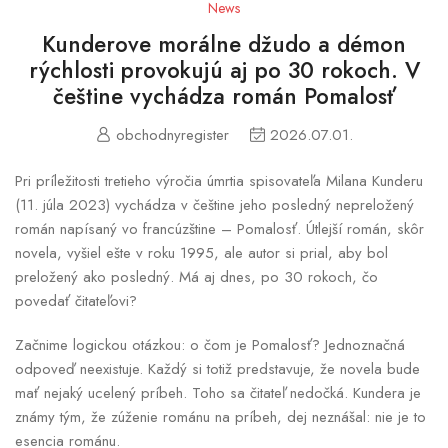
News
Kunderove morálne džudo a démon
rýchlosti provokujú aj po 30 rokoch. V
češtine vychádza román Pomalosť
obchodnyregister
2026.07.01.
Pri príležitosti tretieho výročia úmrtia spisovateľa Milana Kunderu
(11. júla 2023) vychádza v češtine jeho posledný nepreložený
román napísaný vo francúzštine – Pomalosť. Útlejší román, skôr
novela, vyšiel ešte v roku 1995, ale autor si prial, aby bol
preložený ako posledný. Má aj dnes, po 30 rokoch, čo
povedať čitateľovi?
Začnime logickou otázkou: o čom je Pomalosť? Jednoznačná
odpoveď neexistuje. Každý si totiž predstavuje, že novela bude
mať nejaký ucelený príbeh. Toho sa čitateľ nedočká. Kundera je
známy tým, že zúženie románu na príbeh, dej neznášal: nie je to
esencia románu.