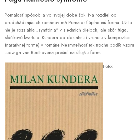
Pomalosť spôsobila vo svojej dobe šok. Na rozdiel od
predchádzajúcich románov má Pomalosť úplne inú formu. Už to
nie je rozsiahla „symfónia“ v siedmich dieloch, ale skôr fúga,
sláčikové kvarteto. Kundera po dosiahnutí vrcholu v kompozícii
(naratívnej forme) v románe Nesmrteľnosť tak trochu podľa vzoru
Ludwiga van Beethovena prešiel na útlejšiu formu.
Foto: