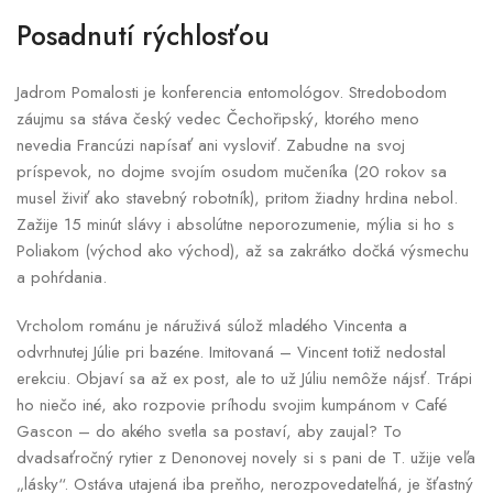
Posadnutí rýchlosťou
Jadrom Pomalosti je konferencia entomológov. Stredobodom
záujmu sa stáva český vedec Čechořipský, ktorého meno
nevedia Francúzi napísať ani vysloviť. Zabudne na svoj
príspevok, no dojme svojím osudom mučeníka (20 rokov sa
musel živiť ako stavebný robotník), pritom žiadny hrdina nebol.
Zažije 15 minút slávy i absolútne neporozumenie, mýlia si ho s
Poliakom (východ ako východ), až sa zakrátko dočká výsmechu
a pohŕdania.
Vrcholom románu je náruživá súlož mladého Vincenta a
odvrhnutej Júlie pri bazéne. Imitovaná – Vincent totiž nedostal
erekciu. Objaví sa až ex post, ale to už Júliu nemôže nájsť. Trápi
ho niečo iné, ako rozpovie príhodu svojim kumpánom v Café
Gascon – do akého svetla sa postaví, aby zaujal? To
dvadsaťročný rytier z Denonovej novely si s pani de T. užije veľa
„lásky“. Ostáva utajená iba preňho, nerozpovedateľná, je šťastný