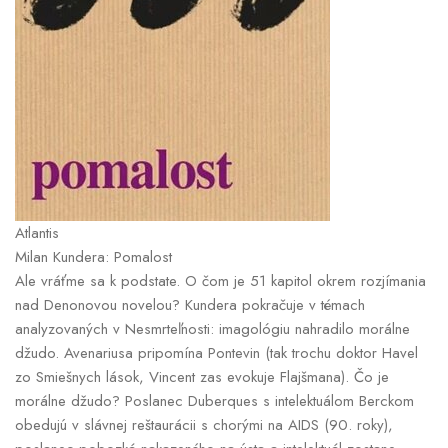
Atlantis
Milan Kundera: Pomalost
Ale vráťme sa k podstate. O čom je 51 kapitol okrem rozjímania
nad Denonovou novelou? Kundera pokračuje v témach
analyzovaných v Nesmrteľnosti: imagológiu nahradilo morálne
džudo. Avenariusa pripomína Pontevin (tak trochu doktor Havel
zo Smiešnych lások, Vincent zas evokuje Flajšmana). Čo je
morálne džudo? Poslanec Duberques s intelektuálom Berckom
obedujú v slávnej reštaurácii s chorými na AIDS (90. roky),