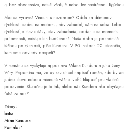
aj bez obecenstva, netuší však, či nebol len nastrčenou figúrkou.
Ako sa vyrovná Vincent s nezdarom? Oddá sa démonovi
rýchlosti: sadne na motorku, aby zabudol, sám na seba. Lebo
rýchlosť je stav extázy, stav zabúdania, oddanie sa momentu
prítomnosti, existuje len budúcnosť. Naša doba je posadnutá
túžbou po rýchlosti, píše Kundera. V 90. rokoch 20. storočia,
kam sme odvtedy dospeli?
V románe sa vyskytuje aj postava Milana Kunderu a jeho ženy
Věry. Pripomína mu, že by raz chcel napísať román, kde by ani
jedno slovo nebolo mienené vážne: veľkú hlúposť pre vlastné
pobavenie. Skutočne je to tak, alebo nás Kundera ako obyčajne
ťahá za nos?
Témy:
kniha
Milan Kundera
Pomalosť