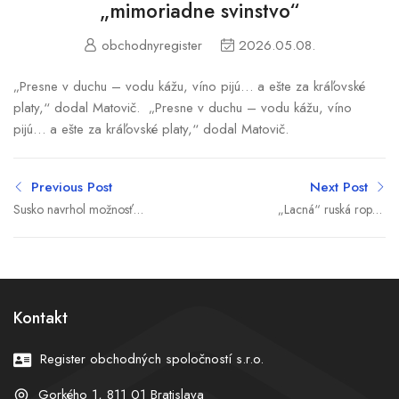
„mimoriadne svinstvo“
obchodnyregister
2026.05.08.
„Presne v duchu – vodu kážu, víno pijú… a ešte za kráľovské
platy,“ dodal Matovič. „Presne v duchu – vodu kážu, víno
pijú… a ešte za kráľovské platy,“ dodal Matovič.
Previous Post
Next Post
Susko navrhol možnosť
„Lacná“ ruská ropa?
odvolať Národnú radu
Družba nám skôr uškodila,
referendom. Dnes by
mienia dopravcovia a
muselo za hlasovať 1,8
vláde dali ultimátum
milióna ľudí
Kontakt
Register obchodných spoločností s.r.o.
Gorkého 1, 811 01 Bratislava