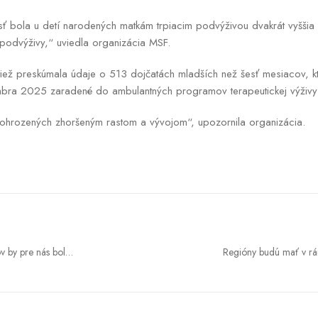
 bola u detí narodených matkám trpiacim podvýživou dvakrát vyššia 
odvýživy,“ uviedla organizácia MSF.
 tiež preskúmala údaje o 513 dojčatách mladších než šesť mesiacov, 
a 2025 zaradené do ambulantných programov terapeutickej výživy v
 ohrozených zhoršeným rastom a vývojom“, upozornila organizácia.
 by pre nás bol
Regióny budú mať v rám
ta nemeckého mesta
Jura