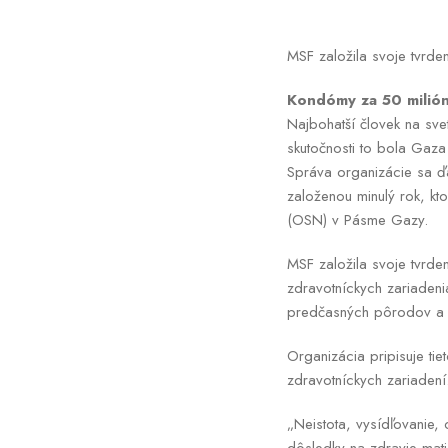
MSF založila svoje tvrd
Kondómy za 50 milión
Najbohatší človek na sve
skutočnosti to bola Gaz
Správa organizácie sa 
založenou minulý rok, kt
(OSN) v Pásme Gazy.
MSF založila svoje tvrd
zdravotníckych zariadeni
predčasných pôrodov a ú
Organizácia pripisuje tie
zdravotníckych zariadení
„Neistota, vysídľovanie,