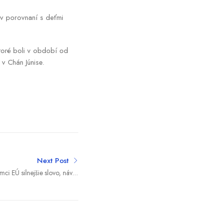
v porovnaní s deťmi
ktoré boli v období od
 Chán Júnise.
Next Post
ci EÚ silnejšie slovo, návrh
ja Drobu prešiel jednohlasne