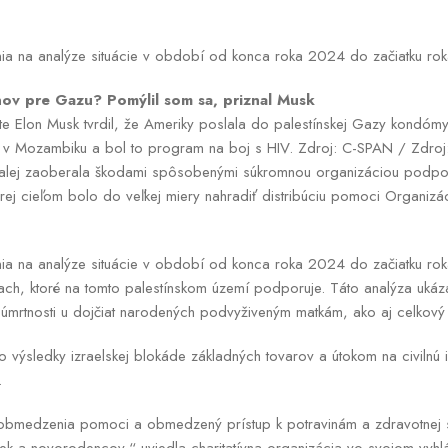
enia na analýze situácie v období od konca roka 2024 do začiatku 
ov pre Gazu? Pomýlil som sa, priznal Musk
te Elon Musk tvrdil, že Ameriky poslala do palestínskej Gazy kondóm
a v Mozambiku a bol to program na boj s HIV. Zdroj: C-SPAN / Zdro
ďalej zaoberala škodami spôsobenými súkromnou organizáciou podp
orej cieľom bolo do veľkej miery nahradiť distribúciu pomoci Organiz
enia na analýze situácie v období od konca roka 2024 do začiatku ro
ach, ktoré na tomto palestínskom území podporuje. Táto analýza ukáza
mrtnosti u dojčiat narodených podvyživeným matkám, ako aj celkový n
to výsledky izraelskej blokáde základných tovarov a útokom na civilnú in
.
 obmedzenia pomoci a obmedzený prístup k potravinám a zdravotnej star