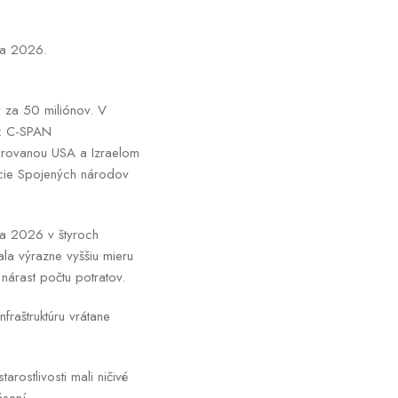
roka 2026.
y za 50 miliónov. V
j: C-SPAN
orovanou USA a Izraelom
ácie Spojených národov
ka 2026 v štyroch
la výrazne vyššiu mieru
árast počtu potratov.
fraštruktúru vrátane
ostlivosti mali ničivé