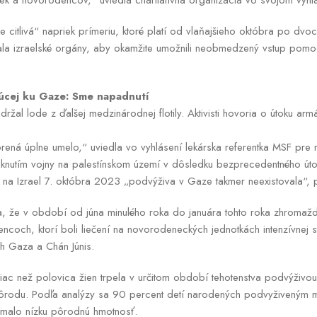
ek a novorodencov,“ uviedla charitatívna organizácia vo svojom vyhlá
e citlivá“ napriek prímeriu, ktoré platí od vlaňajšieho októbra po dvo
zvala izraelské orgány, aby okamžite umožnili neobmedzený vstup pom
ujúcej ku Gaze: Sme napadnutí
ržal lode z ďalšej medzinárodnej flotily. Aktivisti hovoria o útoku ar
orená úplne umelo,“ uviedla vo vyhlásení lekárska referentka MSF pre
nutím vojny na palestínskom území v dôsledku bezprecedentného úto
s na Izrael 7. októbra 2023 „podvýživa v Gaze takmer neexistovala“,
a, že v období od júna minulého roka do januára tohto roka zhromažd
och, ktorí boli liečení na novorodeneckých jednotkách intenzívnej sta
h Gaza a Chán Júnis.
iac než polovica žien trpela v určitom období tehotenstva podvýživou.
ôrodu. Podľa analýzy sa 90 percent detí narodených podvyživeným 
malo nízku pôrodnú hmotnosť.