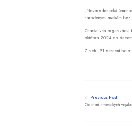
„Novorodenecká úmrtnosť
narodenými matkám bez p
Charitatívna organizácia
októbra 2024 do decembr
Z nich „91 percent bolo
Previous Post
Odchod amerických vojakov
katastrofou, hovorí staros
Ramstein