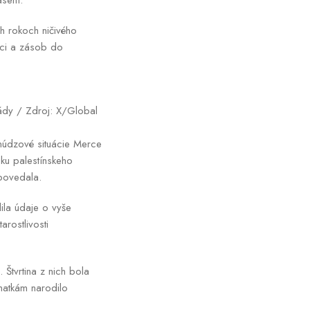
sení.
ch rokoch ničivého
oci a zásob do
mády / Zdroj: X/Global
 núdzové situácie Merce
ku palestínskeho
 povedala.
ila údaje o vyše
rostlivosti
 Štvrtina z nich bola
matkám narodilo