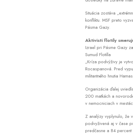
dôsledky na zdravie mati
Situácia zostáva „extrémn
konfliktu. MSF preto vy
Pásma Gazy.
Aktivisti flotily smer
Izrael pri Pásme Gazy zad
Sumud Flotilla
„Kríza podvýživy je vytv
Rocaspanová. Pred vypuk
militantného hnutia Hama
Organizácia ďalej uviedl
200 matkách a novorodenc
v nemocniciach v mestác
Z analýzy vyplynulo, že v
podvyživená aj v čase p
predčasne a 84 percent 