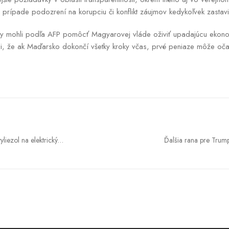
 prípade podozrení na korupciu či konflikt záujmov kedykoľvek zastavi
 mohli podľa AFP pomôcť Magyarovej vláde oživiť upadajúcu ekonomi
ali, že ak Maďarsko dokončí všetky kroky včas, prvé peniaze môže očak
yliezol na elektrický
Ďalšia rana pre Tru
agickej nehody ratujú v
končí s republikán