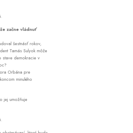
li.
 že začne vládnuť
doval šestnásť rokov,
ezident Tamás Sulyok môže
o stave demokracie v
moc?
tora Orbána pre
 koncom minulého
o jej umožňuje
i.
m obstarávaní, ktoré bude