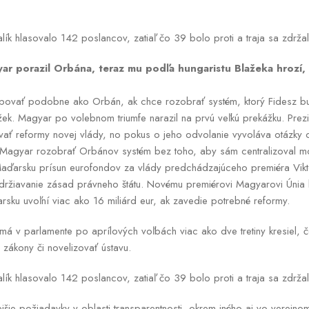
lík hlasovalo 142 poslancov, zatiaľ čo 39 bolo proti a traja sa zdrža
ar porazil Orbána, teraz mu podľa hungaristu Blažeka hrozí,
povať podobne ako Orbán, ak chce rozobrať systém, ktorý Fidesz bu
ažek. Magyar po volebnom triumfe narazil na prvú veľkú prekážku. Pr
ať reformy novej vlády, no pokus o jeho odvolanie vyvoláva otázky 
 Magyar rozobrať Orbánov systém bez toho, aby sám centralizoval 
Maďarsku prísun eurofondov za vlády predchádzajúceho premiéra Vik
ržiavanie zásad právneho štátu. Novému premiérovi Magyarovi Únia
rsku uvoľní viac ako 16 miliárd eur, ak zavedie potrebné reformy.
má v parlamente po aprílových voľbách viac ako dve tretiny kresiel, č
 zákony či novelizovať ústavu.
ík hlasovalo 142 poslancov, zatiaľ čo 39 bolo proti a traja sa zdržal
ejšie požiadavky v oblasti transparentnosti, okrem iného aj vo verejno