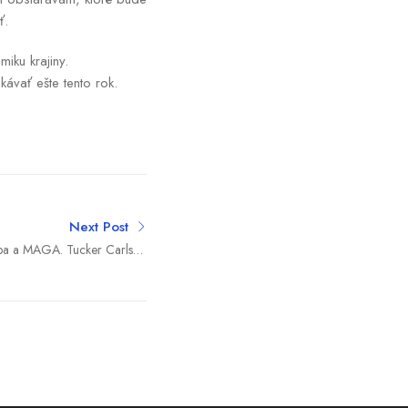
ť.
ku krajiny.
ávať ešte tento rok.
Next Post
mpa a MAGA. Tucker Carlson
mi: Ani voliť ich už nebudem