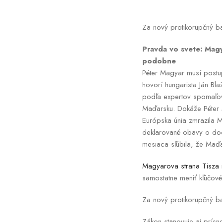
Za nový protikorupčný ba
Pravda vo svete: Magy
podobne
Péter Magyar musí postu
hovorí hungarista Ján Bl
podľa expertov spomaľov
Maďarsku. Dokáže Péter
Európska únia zmrazila 
deklarované obavy o dod
mesiaca sľúbila, že Maďa
Magyarova strana Tisza
samostatne meniť kľúčové
Za nový protikorupčný bal
Zákon stanovuje aj prísn