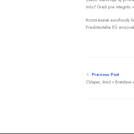
môcť Úrad pre integritu v
Rozmrazené eurofondy by
Predstavitelia EÚ avizov
Previous Post
Chlapec, ktorý v Bratislave v
stožiar, zomrel. Dievča z tr
NÚDCH