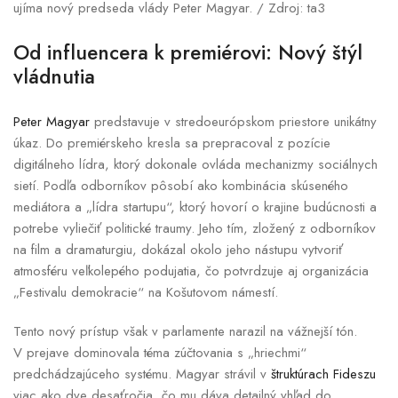
ujíma nový predseda vlády Peter Magyar. / Zdroj: ta3
Od influencera k premiérovi: Nový štýl
vládnutia
Peter Magyar
predstavuje v stredoeurópskom priestore unikátny
úkaz. Do premiérskeho kresla sa prepracoval z pozície
digitálneho lídra, ktorý dokonale ovláda mechanizmy sociálnych
sietí. Podľa odborníkov pôsobí ako kombinácia skúseného
mediátora a „lídra startupu“, ktorý hovorí o krajine budúcnosti a
potrebe vyliečiť politické traumy. Jeho tím, zložený z odborníkov
na film a dramaturgiu, dokázal okolo jeho nástupu vytvoriť
atmosféru veľkolepého podujatia, čo potvrdzuje aj organizácia
„Festivalu demokracie“ na Košutovom námestí.
Tento nový prístup však v parlamente narazil na vážnejší tón.
V prejave dominovala téma zúčtovania s „hriechmi“
predchádzajúceho systému. Magyar strávil v
štruktúrach Fideszu
viac ako dve desaťročia, čo mu dáva detailný vhľad do