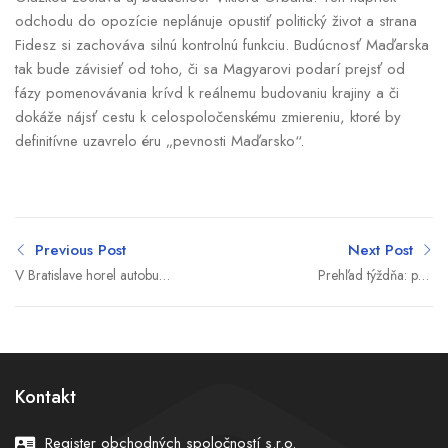
odchodu do opozície neplánuje opustiť politický život a strana
Fidesz si zachováva silnú kontrolnú funkciu. Budúcnosť Maďarska
tak bude závisieť od toho, či sa Magyarovi podarí prejsť od
fázy pomenovávania krívd k reálnemu budovaniu krajiny a či
dokáže nájsť cestu k celospoločenskému zmiereniu, ktoré by
definitívne uzavrelo éru „pevnosti Maďarsko“.
Previous Post
Next Post
V Bratislave horel autobus,
Prehľad týždňa: pád
škodu predbežne vyčíslili
Decodomu, napätie v
na 15-tisíc eur
Hormuzskom prielive, spor
o kajúcnikov aj nové kauzy
Fica a Kaliňáka
Kontakt
Register obchodných spoločností s.r.o.