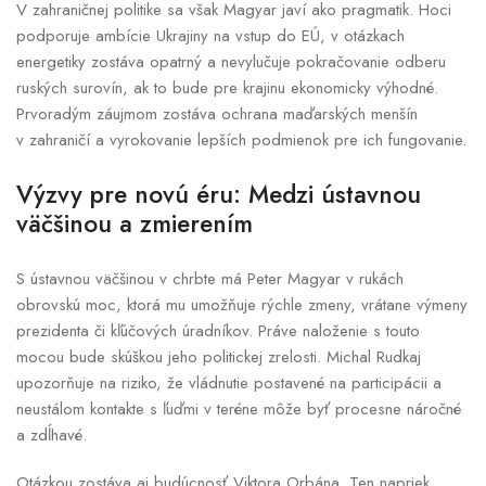
V zahraničnej politike sa však Magyar javí ako pragmatik. Hoci
podporuje ambície Ukrajiny na vstup do EÚ, v otázkach
energetiky zostáva opatrný a nevylučuje pokračovanie odberu
ruských surovín, ak to bude pre krajinu ekonomicky výhodné.
Prvoradým záujmom zostáva ochrana maďarských menšín
v zahraničí a vyrokovanie lepších podmienok pre ich fungovanie.
Výzvy pre novú éru: Medzi ústavnou
väčšinou a zmierením
S ústavnou väčšinou v chrbte má Peter Magyar v rukách
obrovskú moc, ktorá mu umožňuje rýchle zmeny, vrátane výmeny
prezidenta či kľúčových úradníkov. Práve naloženie s touto
mocou bude skúškou jeho politickej zrelosti. Michal Rudkaj
upozorňuje na riziko, že vládnutie postavené na participácii a
neustálom kontakte s ľuďmi v teréne môže byť procesne náročné
a zdĺhavé.
Otázkou zostáva aj budúcnosť Viktora Orbána. Ten napriek