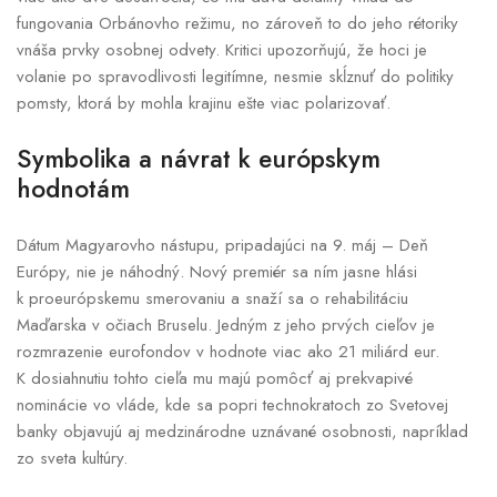
fungovania Orbánovho režimu, no zároveň to do jeho rétoriky
vnáša prvky osobnej odvety. Kritici upozorňujú, že hoci je
volanie po spravodlivosti legitímne, nesmie skĺznuť do politiky
pomsty, ktorá by mohla krajinu ešte viac polarizovať.
Symbolika a návrat k európskym
hodnotám
Dátum Magyarovho nástupu, pripadajúci na 9. máj – Deň
Európy, nie je náhodný. Nový premiér sa ním jasne hlási
k proeurópskemu smerovaniu a snaží sa o rehabilitáciu
Maďarska v očiach Bruselu. Jedným z jeho prvých cieľov je
rozmrazenie eurofondov v hodnote viac ako 21 miliárd eur.
K dosiahnutiu tohto cieľa mu majú pomôcť aj prekvapivé
nominácie vo vláde, kde sa popri technokratoch zo Svetovej
banky objavujú aj medzinárodne uznávané osobnosti, napríklad
zo sveta kultúry.