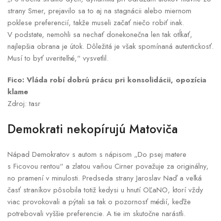
strany Smer, prejavilo sa to aj na stagnácii alebo miernom
poklese preferencií, takže museli začať niečo robiť inak.
V podstate, nemohli sa nechať donekonečna len tak otĺkať,
najlepšia obrana je útok. Dôležitá je však spomínaná autentickosť.
Musí to byť uveriteľné,“ vysvetlil.
Fico: Vláda robí dobrú prácu pri konsolidácii, opozícia
klame
Zdroj: tasr
Demokrati nekopírujú Matoviča
Nápad Demokratov s autom s nápisom „Do psej matere
s Ficovou rentou“ a zlatou vaňou Cirner považuje za originálny,
no pramení v minulosti. Predseda strany Jaroslav Naď a veľká
časť straníkov pôsobila totiž kedysi u hnutí OĽaNO, ktorí vždy
viac provokovali a pýtali sa tak o pozornosť médií, keďže
potrebovali vyššie preferencie. A tie im skutočne narástli.