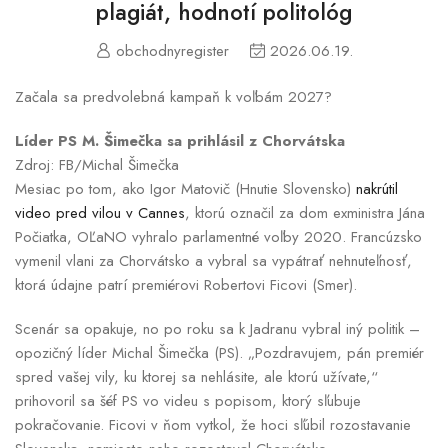
plagiát, hodnotí politológ
obchodnyregister
2026.06.19.
Začala sa predvolebná kampaň k voľbám 2027?
Líder PS M. Šimečka sa prihlásil z Chorvátska
Zdroj: FB/Michal Šimečka
Mesiac po tom, ako Igor Matovič (Hnutie Slovensko)
nakrútil
video pred vilou v Cannes
, ktorú označil za dom exministra Jána
Počiatka, OĽaNO vyhralo parlamentné voľby 2020. Francúzsko
vymenil vlani za Chorvátsko a vybral sa vypátrať nehnuteľnosť,
ktorá údajne patrí premiérovi Robertovi Ficovi (Smer).
Scenár sa opakuje, no po roku sa k Jadranu vybral iný politik –
opozičný líder Michal Šimečka (PS). „Pozdravujem, pán premiér
spred vašej vily, ku ktorej sa nehlásite, ale ktorú užívate,“
prihovoril sa šéf PS vo videu s popisom, ktorý sľubuje
pokračovanie. Ficovi v ňom vytkol, že hoci sľúbil rozostavanie