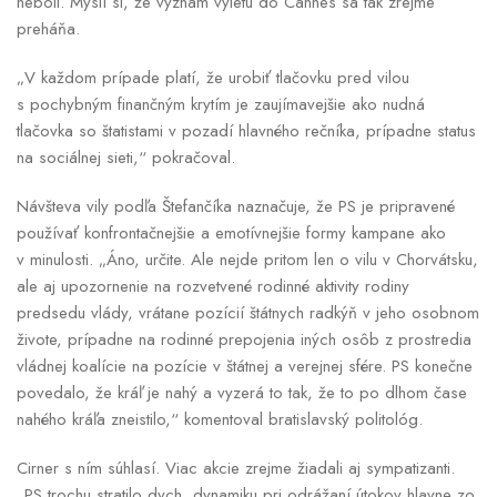
neboli. Myslí si, že význam výletu do Cannes sa tak zrejme
preháňa.
„V každom prípade platí, že urobiť tlačovku pred vilou
s pochybným finančným krytím je zaujímavejšie ako nudná
tlačovka so štatistami v pozadí hlavného rečníka, prípadne status
na sociálnej sieti,“ pokračoval.
Návšteva vily podľa Štefančíka naznačuje, že PS je pripravené
používať konfrontačnejšie a emotívnejšie formy kampane ako
v minulosti. „Áno, určite. Ale nejde pritom len o vilu v Chorvátsku,
ale aj upozornenie na rozvetvené rodinné aktivity rodiny
predsedu vlády, vrátane pozícií štátnych radkýň v jeho osobnom
živote, prípadne na rodinné prepojenia iných osôb z prostredia
vládnej koalície na pozície v štátnej a verejnej sfére. PS konečne
povedalo, že kráľ je nahý a vyzerá to tak, že to po dlhom čase
nahého kráľa zneistilo,“ komentoval bratislavský politológ.
Cirner s ním súhlasí. Viac akcie zrejme žiadali aj sympatizanti.
„PS trochu stratilo dych, dynamiku pri odrážaní útokov hlavne zo