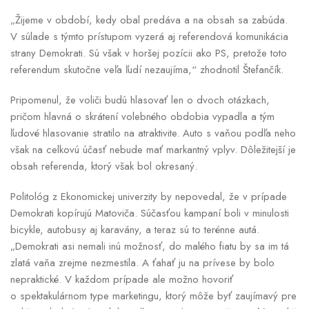
„Žijeme v období, kedy obal predáva a na obsah sa zabúda.
V súlade s týmto prístupom vyzerá aj referendová komunikácia
strany Demokrati. Sú však v horšej pozícii ako PS, pretože toto
referendum skutočne veľa ľudí nezaujíma,“ zhodnotil Štefančík.
Pripomenul, že voliči budú hlasovať len o dvoch otázkach,
pričom hlavná o skrátení volebného obdobia vypadla a tým
ľudové hlasovanie stratilo na atraktivite. Auto s vaňou podľa neho
však na celkovú účasť nebude mať markantný vplyv. Dôležitejší je
obsah referenda, ktorý však bol okresaný.
Politológ z Ekonomickej univerzity by nepovedal, že v prípade
Demokrati kopírujú Matoviča. Súčasťou kampaní boli v minulosti
bicykle, autobusy aj karavány, a teraz sú to terénne autá.
„Demokrati asi nemali inú možnosť, do malého fiatu by sa im tá
zlatá vaňa zrejme nezmestila. A ťahať ju na prívese by bolo
nepraktické. V každom prípade ale možno hovoriť
o spektakulárnom type marketingu, ktorý môže byť zaujímavý pre