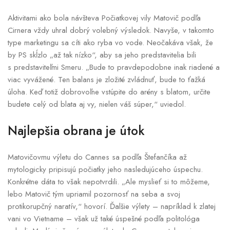
Aktivitami ako bola návšteva Počiatkovej vily Matovič podľa
Cirnera vždy uhral dobrý volebný výsledok. Navyše, v takomto
type marketingu sa cíti ako ryba vo vode. Neočakáva však, že
by PS skĺzlo „až tak nízko“, aby sa jeho predstavitelia bili
s predstaviteľmi Smeru. „Bude to pravdepodobne inak riadené a
viac vyvážené. Ten balans je zložité zvládnuť, bude to ťažká
úloha. Keď totiž dobrovoľne vstúpite do arény s blatom, určite
budete celý od blata aj vy, nielen váš súper,“ uviedol.
Najlepšia obrana je útok
Matovičovmu výletu do Cannes sa podľa Štefančíka až
mytologicky pripisujú počiatky jeho nasledujúceho úspechu.
Konkrétne dáta to však nepotvrdili. „Ale myslieť si to môžeme,
lebo Matovič tým upriamil pozornosť na seba a svoj
protikorupčný naratív,“ hovorí. Ďalšie výlety – napríklad k zlatej
vani vo Vietname – však už také úspešné podľa politológa