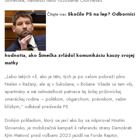
Slovenska, namiesto neho rozostaval Chorvátsko.
Skočilo PS na lep? Odborníci
Čítajte viac
hodnotia, ako Šimečka zvládol komunikáciu kauzy svojej
matky
„Lebo takých víl, ako je táto, tých je po celom pobreží plno.
Nielen v Ražanji, ale aj v Sukošane, v Bošane. Všade sú tam vily,
apartmány a iné nehnuteľnosti patriace tej širšej príživníckej
smeráckej rodine – politikom, oligarchom, právnikom, vašim
blízkym,“ odkázal predseda PS.
Druhým príkladom, ktorý sa javí ako by sa inšpiroval Hnutím
Slovensko, je mobilizačná kampaň k referendu strany Demokrati.
Kým Matovič pred voľbami 2023 jazdil na Forde Raptor,