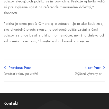
voličov sledujúcich politiku veľmi povrchne. Pretože aj takíto voliči
sú pre zvýšenie účasti na referende mimoriadne dôležitý,“
zhodnotil.
Politika je dnes podľa Cirnera aj o zábave. „Je to ako šoubiznis,
ako divadelné predstavenie, je potrebné voliča zaujať a časť
voličov sa chce baviť a cítiť pri tom emócie, nemá to ďaleko od
zábavného priemyslu,“ konštatoval odborník z Prešova.
Previous Post
Next Post
Dvadsať rokov po vražde
Zvýšené výstrahy pred
Daniela Tupého prišiel na
horúčavami.
súde zádrh: Polícia
Meteorológovia varujú
nezabezpečila účasť
rizikové skupiny
utajených svedkov
Kontakt