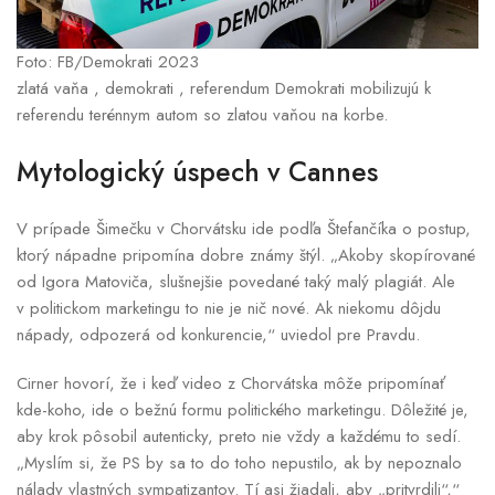
Foto: FB/Demokrati 2023
zlatá vaňa , demokrati , referendum Demokrati mobilizujú k
referendu terénnym autom so zlatou vaňou na korbe.
Mytologický úspech v Cannes
V prípade Šimečku v Chorvátsku ide podľa Štefančíka o postup,
ktorý nápadne pripomína dobre známy štýl. „Akoby skopírované
od Igora Matoviča, slušnejšie povedané taký malý plagiát. Ale
v politickom marketingu to nie je nič nové. Ak niekomu dôjdu
nápady, odpozerá od konkurencie,“ uviedol pre Pravdu.
Cirner hovorí, že i keď video z Chorvátska môže pripomínať
kde-koho, ide o bežnú formu politického marketingu. Dôležité je,
aby krok pôsobil autenticky, preto nie vždy a každému to sedí.
„Myslím si, že PS by sa to do toho nepustilo, ak by nepoznalo
nálady vlastných sympatizantov. Tí asi žiadali, aby „pritvrdili“,“