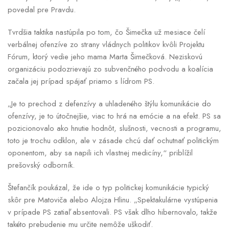
povedal pre Pravdu.
Tvrdšia taktika nastúpila po tom, čo Šimečka už mesiace čelí
verbálnej ofenzíve zo strany vládnych politikov kvôli Projektu
Fórum, ktorý vedie jeho mama Marta Šimečková. Neziskovú
organizáciu podozrievajú zo subvenčného podvodu a koalícia
začala jej prípad spájať priamo s lídrom PS.
„Je to prechod z defenzívy a uhladeného štýlu komunikácie do
ofenzívy, je to útočnejšie, viac to hrá na emócie a na efekt. PS sa
pozicionovalo ako hnutie hodnôt, slušnosti, vecnosti a programu,
toto je trochu odklon, ale v zásade chcú dať ochutnať politickým
oponentom, aby sa napili ich vlastnej medicíny,“ priblížil
prešovský odborník.
Štefančík poukázal, že ide o typ politickej komunikácie typický
skôr pre Matoviča alebo Alojza Hlinu. „Spektakulárne vystúpenia
v prípade PS zatiaľ absentovali. PS však dlho hibernovalo, takže
takéto prebudenie mu určite nemôže uškodiť.