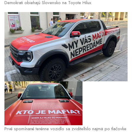
Demokrati obiehajú Slovensko na Toyote Hilux.
Prvé spomínané terénne vozidlo sa zviditeľnilo najmä po tlačovke