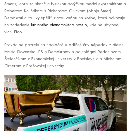
Smeru, ktorá sa skončila fyzickou potýčkou medzi expremiérom a
Robertom Kaliňákom s Richardom Glückom (obaja Smer).
Demokrati auto „vylepšili“ zlatou vaňou na korbe, ktorá odkazuje
na zariadenie
luxusného vietnamského hotela
, kde sa ubytoval
vlani Fico.
Pravda sa pozrela na spoločné a odlišné črty nápadov z dielne
Hnutia Slovensko, PS a Demokratov s politológmi Radoslavom
Štefančíkom z Ekonomickej univerzity v Bratislave a s Michalom
Cirnerom z Prešovskej univerzity.