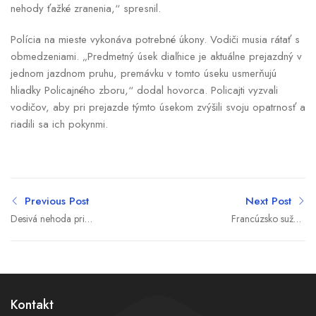
nehody ťažké zranenia,“ spresnil.
Polícia na mieste vykonáva potrebné úkony. Vodiči musia rátať s
obmedzeniami. „Predmetný úsek diaľnice je aktuálne prejazdný v
jednom jazdnom pruhu, premávku v tomto úseku usmerňujú
hliadky Policajného zboru,“ dodal hovorca. Policajti vyzvali
vodičov, aby pri prejazde týmto úsekom zvýšili svoju opatrnosť a
riadili sa ich pokynmi.
Previous Post
Next Post
Desivá nehoda pri
Francúzsko sužujú
Trebišove: Autá skončili na
rekordné horúčavy na
streche, viacerých ľudí
takmer celom území
previezli do nemocníc
krajiny
Kontakt