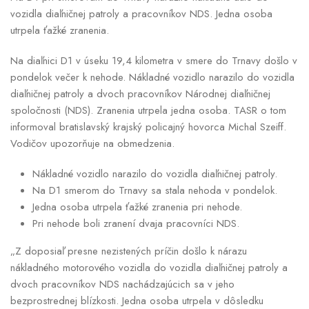
vozidla diaľničnej patroly a pracovníkov NDS. Jedna osoba
utrpela ťažké zranenia.
Na diaľnici D1 v úseku 19,4 kilometra v smere do Trnavy došlo v
pondelok večer k nehode. Nákladné vozidlo narazilo do vozidla
diaľničnej patroly a dvoch pracovníkov Národnej diaľničnej
spoločnosti (NDS). Zranenia utrpela jedna osoba. TASR o tom
informoval bratislavský krajský policajný hovorca Michal Szeiff.
Vodičov upozorňuje na obmedzenia.
Nákladné vozidlo narazilo do vozidla diaľničnej patroly.
Na D1 smerom do Trnavy sa stala nehoda v pondelok.
Jedna osoba utrpela ťažké zranenia pri nehode.
Pri nehode boli zranení dvaja pracovníci NDS.
„Z doposiaľ presne nezistených príčin došlo k nárazu
nákladného motorového vozidla do vozidla diaľničnej patroly a
dvoch pracovníkov NDS nachádzajúcich sa v jeho
bezprostrednej blízkosti. Jedna osoba utrpela v dôsledku