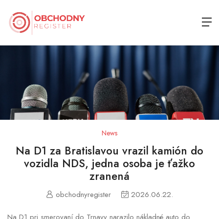
News
Na D1 za Bratislavou vrazil kamión do
vozidla NDS, jedna osoba je ťažko
zranená
obchodnyregister
2026.06.22.
Na D1 pri smerovaní do Trnavy narazilo nákladné auto do