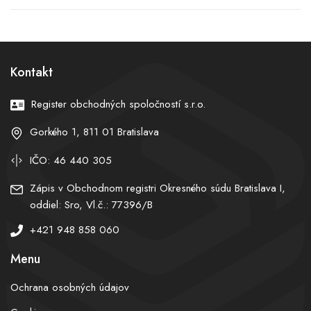
CBD obsahovali
po trojmesačnom dojčati,
nebezpečné látky, polícia
našla zrejme jeho telo
eviduje úmrtie aj
hospitalizácie detí
Kontakt
Register obchodných spoločností s.r.o.
Gorkého 1, 811 01 Bratislava
IČO: 46 440 305
Zápis v Obchodnom registri Okresného súdu Bratislava I,
oddiel: Sro, Vl.č.: 77396/B
+421 948 858 060
Menu
Ochrana osobných údajov