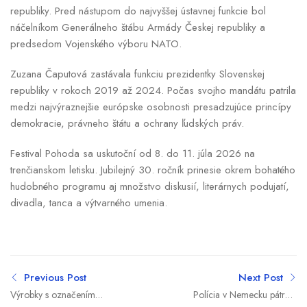
republiky. Pred nástupom do najvyššej ústavnej funkcie bol
náčelníkom Generálneho štábu Armády Českej republiky a
predsedom Vojenského výboru NATO.
Zuzana Čaputová zastávala funkciu prezidentky Slovenskej
republiky v rokoch 2019 až 2024. Počas svojho mandátu patrila
medzi najvýraznejšie európske osobnosti presadzujúce princípy
demokracie, právneho štátu a ochrany ľudských práv.
Festival Pohoda sa uskutoční od 8. do 11. júla 2026 na
trenčianskom letisku. Jubilejný 30. ročník prinesie okrem bohatého
hudobného programu aj množstvo diskusií, literárnych podujatí,
divadla, tanca a výtvarného umenia.
Previous Post
Next Post
Výrobky s označením
Polícia v Nemecku pátrala