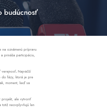
ho budúcnosť
je na oznámenú prípravu
a prináša participáciu,
ť verejnosť
.
Najväčší
 do fázy, ktorá je pre
pak, moment, keď sa
 projekt, ale vytvoriť
totiž neovplyvňujú len