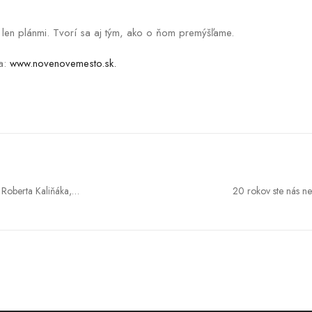
 len plánmi. Tvorí sa aj tým, ako o ňom premýšľame.
na:
www.novenovemesto.sk.
 Roberta Kaliňáka,
20 rokov ste nás ne
 pavilón v
bývalá prezidentka 
ľad očakávaných