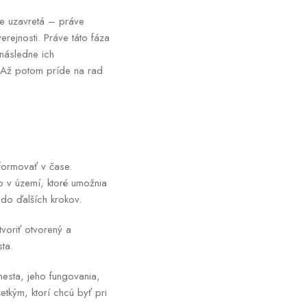
ne uzavretá – práve
rejnosti. Práve táto fáza
následne ich
. Až potom príde na rad
 formovať v čase.
mo v území, ktoré umožnia
do ďalších krokov.
tvoriť otvorený a
ta.
 mesta, jeho fungovania,
etkým, ktorí chcú byť pri