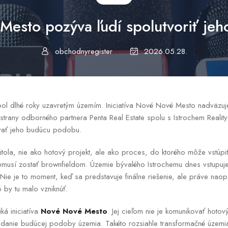
esto pozýva ľudí spolutvoriť je
obchodnyregister
2026.05.28.
 bol dlhé roky uzavretým územím. Iniciatíva Nové Nové Mesto nadväzu
strany odborného partnera Penta Real Estate spolu s Istrochem Reality 
ovať jeho budúcu podobu.
tola, nie ako hotový projekt, ale ako proces, do ktorého môže vstúpi
nemusí zostať brownfieldom. Územie bývalého Istrochemu dnes vstupuje
Nie je to moment, keď sa predstavuje finálne riešenie, ale práve nao
 by tu malo vzniknúť.
ká iniciatíva
Nové Nové Mesto
. Jej cieľom nie je komunikovať hotový
adanie budúcej podoby územia. Takéto rozsiahle transformačné územia 