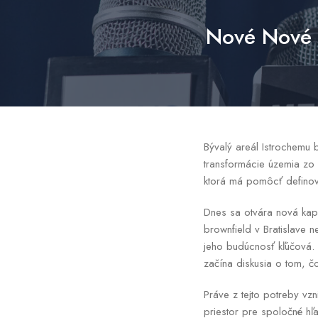
Nové Nové M
Bývalý areál Istrochemu
transformácie územia zo 
ktorá má pomôcť defin
Dnes sa otvára nová kapi
brownfield v Bratislave 
jeho budúcnosť kľúčová. 
začína diskusia o tom, čo
Práve z tejto potreby vzni
priestor pre spoločné hľ