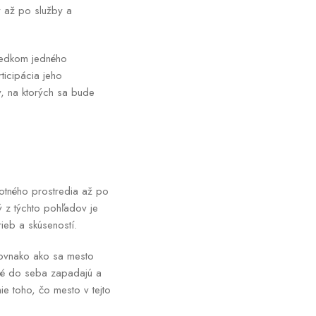
y až po služby a
ledkom jedného
ticipácia jeho
v, na ktorých sa bude
ivotného prostredia až po
ý z týchto pohľadov je
ieb a skúseností.
 Rovnako ako sa mesto
toré do seba zapadajú a
e toho, čo mesto v tejto