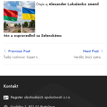
Alexander Lukašenko zmenil
Čítajte aj
tón a ospravedlnil sa Zelenskému
Previous Post
Next Post
Ťažký rozhovor: Expert na
Verdikt, ktorý vystrašil
AI upozornil na slabinu,
mestá: Ak neopravia
ktorá sa takmer vôbec
volebné obvody, môžu
nespomína
prísť o výsledky volieb
Kontakt
Register obchodných spoločností s.r.o.
Gorkého 1, 811 01 Bratislava