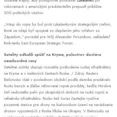
susedné krajiny, aby postupovali podobne.
Lukašenko
po
rokovaniach s americkými predstaviteľmi prepustil približne
500 politických väzňov.
„Vstup do vojny by bol proti Lukašenkovým strategickým cieľom,
ktoré sa zdajú byť spojené so zlepšením jeho vzťahov so
Západom,“ povedal pre WSJ Alexander Piroznikow, zakladateľ
think-tanku East European Strategic Forum.
Satelity odhalili spúšť na Kryme, polostrov dostáva
nemilosrdné rany
Satelitné snímky ukazujú rozsiahle poškodenie ruskej infraštruktúry
na Kryme a v niektorých častiach Ruska. / Zdroj: Reuters
Bielorusko však v poslednom období podľa denníka predávalo
Rusku benzín a ďalšie rafinované ropné produkty, keďže Moskva
čelí nedostatku palív po ukrajinských útokoch na ruskú ropnú a
rafinérsku infraštruktúru. Rusko tiež čoraz častejšie využíva
pozemné stanice pre drony na bieloruskom území na navádzanie
dronov vypustených z Ruska hlbšie na Ukrajinu. V Bielorusku sa