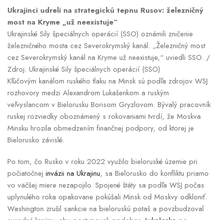
Ukrajinci udreli na strategickú tepnu Rusov: železničný
most na Kryme „už neexistuje“
Ukrajinské Sily špeciálnych operácií (SSO) oznámili zničenie
železničného mosta cez Severokrymský kanál. „Železničný most
cez Severokrymský kanál na Kryme už neexistuje,“ uviedli SSO. /
Zdroj: Ukrajinské Sily špeciálnych operácií (SSO)
Kľúčovým kanálom ruského tlaku na Minsk sú podľa zdrojov WSJ
rozhovory medzi Alexandrom Lukašenkom a ruským
veľvyslancom v Bielorusku Borisom Gryzlovom. Bývalý pracovník
ruskej rozviedky oboznámený s rokovaniami tvrdí, že Moskva
Minsku hrozila obmedzením finančnej podpory, od ktorej je
Bielorusko závislé.
Po tom, čo Rusko v roku 2022 využilo bieloruské územie pri
počiatočnej
invázii na Ukrajinu
, sa Bielorusko do konfliktu priamo
vo väčšej miere nezapojilo. Spojené štáty sa podľa WSJ počas
uplynulého roka opakovane pokúšali Minsk od Moskvy odkloniť.
Washington zrušil sankcie na bieloruskú potaš a povzbudzoval