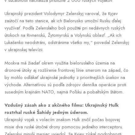
v súčasnosti nachádza približne 2 000 ruských vojakov.
Ukrajinský prezident Volodymyr Zelenskyj varoval, že Kyjev
zaútočí na tieto stanice, ak ich Bielorusko umožní Rusku ďalej
využívať. Podľa Zelenského boli použité pri nedávnych ruských
útokoch na Rivnenskú, Žytomyrskú a Volynskú oblasť. „Ak ich
Lukašenko neodstráni, odstránime všetko my,“ povedal Zelenskyj
v ukrajinskej televízii.
Moskva má žiadať okrem využitia bieloruského územia na
dronové útoky aj rozšírenie frontovej línie smerom na západ, čo
by mohlo odlákať ukrajinské jednotky z prioritnejších úsekov na
východe. Alternatívou sú podľa zdrojov denníka operácie proti
susedným krajinám NATO, najmä Poľsku a pobaltským štátom.
Vzdušný zásah ako z akčného filmu: Ukrajinský Hulk
roztrhal ruské Šahídy jedným úderom.
Ukrajinský vojak s volacím znakom Hulk zničil počas bojovej
misie dva ruské útočné drony pomocou jediného interceptoru.
Zelenskyj minulý mesiac uviedol, že Kyjev získal podrobnosti