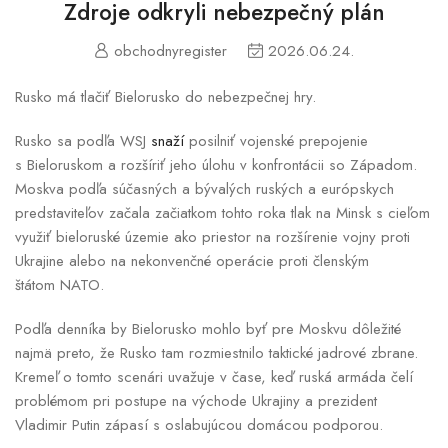
Zdroje odkryli nebezpečný plán
obchodnyregister
2026.06.24.
Rusko má tlačiť Bielorusko do nebezpečnej hry.
Rusko sa podľa WSJ
snaží
posilniť vojenské prepojenie
s Bieloruskom a rozšíriť jeho úlohu v konfrontácii so Západom.
Moskva podľa súčasných a bývalých ruských a európskych
predstaviteľov začala začiatkom tohto roka tlak na Minsk s cieľom
využiť bieloruské územie ako priestor na rozšírenie vojny proti
Ukrajine alebo na nekonvenčné operácie proti členským
štátom NATO.
Podľa denníka by Bielorusko mohlo byť pre Moskvu dôležité
najmä preto, že Rusko tam rozmiestnilo taktické jadrové zbrane.
Kremeľ o tomto scenári uvažuje v čase, keď ruská armáda čelí
problémom pri postupe na východe Ukrajiny a prezident
Vladimir Putin zápasí s oslabujúcou domácou podporou.