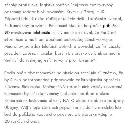
zásahy proti ruskej logistike využívajúcej trasy cez takzvaný
pozemný koridor k okupovanému Krymu. / Zdroj: HUR
Západní lídri už riziko ďalšej eskalácie riešili. Lukašenko uviedol,
že francúzsky prezident Emmanuel Macron ho počas
približne
90-minútového telefonátu
minulý mesiac varoval, že Paríž má
informácie o možnom posilnení bieloruskej účasti vo vojne.
Macronov poradca telefonát potvrdil a povedal, že francúzsky
prezident zdôraznil „riziká, ktorým Bielorusko čelí, ak sa nechá
vtiahnuť do ruskej agresívnej vojny proti Ukrajine“.
Podľa osôb oboznámených so situáciou zatiaľ nie sú známky, že
by Rusko bezprostredne pripravovalo veľkú vojenskú operáciu
z územia Bieloruska. Možnosť však podľa nich zostáva otvorená.
Nemuselo by ísť o konvenčný útok, ale napríklad o akciu
zameranú na testovanie obrany NATO alebo oslabenie podpory
Ukrajiny. WSJ v tejto súvislosti pripomína incident z minulého leta,
keď do poľského vzdušného priestoru z Bieloruska vstúpilo
20 ruských dronov.