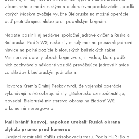
z komunikácie medzi ruskými a bieloruskými predstaviteľmi, podľa
ktorých Moskva zvažuje využitie Bieloruska na možné operácie
buď proti Ukrajine, alebo proti pobaltským krajinám.
Napätie posilnili aj nedávne spoločné jadrové cvičenia Ruska a
Bieloruska. Podľa WSJ ruské sily minulý mesiac presúvali jadrové
hlavice na poľné pozície bieloruských balistických rakiet.
Ministerstvá obrany oboch krajín zverejnili video, ktoré podľa
nich zachytávalo nákladné vozidlá prevážajúce jadrové hlavice
zo skladov k bieloruským jednotkám.
Hovorca Kremľa Dmitrij Peskov tvrdí, že vojenské operácie
vykonávajú ruské ozbrojené sily. „Bielorusko sa nezúčastňuje,“
povedal. Bieloruské ministerstvo obrany na žiadosť WSJ
o komentár nereagovalo.
Mali brániť konvoj, napokon utekali: Ruská obrana
zlyhala priamo pred kamerou
Ukrajinci rozstrieľali ďalšiu zásobovaciu trasu. Podľa HUR išlo o