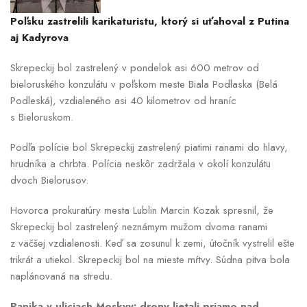
Poľsku zastrelili karikaturistu, ktorý si uťahoval z Putina
aj Kadyrova
Skrepeckij bol zastrelený v pondelok asi 600 metrov od
bieloruského konzulátu v poľskom meste Biala Podlaska (Belá
Podleská), vzdialeného asi 40 kilometrov od hraníc
s Bieloruskom.
Podľa polície bol Skrepeckij zastrelený piatimi ranami do hlavy,
hrudníka a chrbta. Polícia neskôr zadržala v okolí konzulátu
dvoch Bielorusov.
Hovorca prokuratúry mesta Lublin Marcin Kozak spresnil, že
Skrepeckij bol zastrelený neznámym mužom dvoma ranami
z väčšej vzdialenosti. Keď sa zosunul k zemi, útočník vystrelil ešte
trikrát a utiekol. Skrepeckij bol na mieste mŕtvy. Súdna pitva bola
naplánovaná na stredu.
Panika v uliciach Moskvy: drony lietali priamo nad