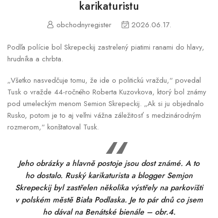
karikaturistu
obchodnyregister
2026.06.17.
Podľa polície bol Skrepeckij zastrelený piatimi ranami do hlavy,
hrudníka a chrbta.
„Všetko nasvedčuje tomu, že ide o politickú vraždu,“ povedal
Tusk o vražde 44-ročného Roberta Kuzovkova, ktorý bol známy
pod umeleckým menom Semion Skrepeckij. „Ak si ju objednalo
Rusko, potom je to aj veľmi vážna záležitosť s medzinárodným
rozmerom,“ konštatoval Tusk.
Jeho obrázky a hlavně postoje jsou dost známé. A to
ho dostalo. Ruský karikaturista a blogger Semjon
Skrepeckij byl zastřelen několika výstřely na parkovišti
v polském městě Biała Podlaska. Je to pár dnů co jsem
ho dával na Benátské bienále – obr.4.