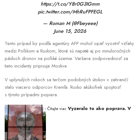
https://t.co/Y8r0G3IGmm
pic.twitter.com/MhRuFPFEGL
— Roman M (@Fbeyeee)
June 15, 2026
Tento prípad by podľa agentúry AFP mohol opäť vyostriť vzťahy
medzi Poľskom a Ruskom, ktoré sú napäté aj po minuloročných
pádoch dronov na poľské územie. Varšava zodpovednosť za
tieto incidenty pripisuje Moskve.
V uplynulých rokoch sa terčom podobných útokov v zahraničí
stalo viacero odporcov Kremľa. Rusko akúkoľvek spojitosť
s týmito prípadmi popiera.
Vyzeralo to ako poprava. V
Čítajte viac