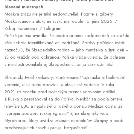
hlavami miestnych
Moskva zrazu nie je taká nedotknuteľná. Pozrite si zábery
Moskovčanov z útoku na ruskú metropolu 16. júna 2026. /
Zdroj: Exilenova+ / Telegram
Poľská polícia uviedla, že osoba priamo zodpovedná za vraždu
ešte nebola identifikovaná ani zadržaná. Správy poľských médií
naznačujú, že Skrepeckého rodina – jeho manželka a štyri deti –
sú od vraždy pod ochranou. Poľská vláda uviedla, že ochranu
v minulosti ponúkala aj Skrepeckému, on ju však odmietol.
Skrepeckij tvoril karikatúry, ktoré zosmiešňujú ruské aj bieloruské
vedenie, ale i ruskú opozíciu a ukrajinské vedenie. V roku
2021 zo strachu pred politickým prenasledovaním odišiel
z Ruska a presťahoval sa do Poľska. Neskôr sa podľa britskej
televízie BBC a nezávislého ruského portálu Meduza dostal za
„verejnú podporu ruskej agresie“ aj na ukrajinský web
Myrotvorec, ktorý uvádza zoznam nepriateľov Ukrajiny a osôb
predstavujúcich hrozbu pre jej bezpečnosť.