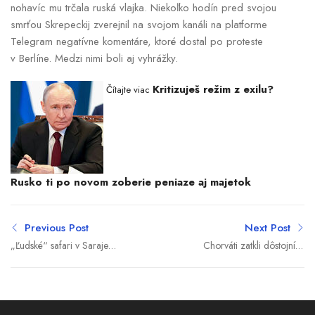
nohavíc mu trčala ruská vlajka. Niekoľko hodín pred svojou
smrťou Skrepeckij zverejnil na svojom kanáli na platforme
Telegram negatívne komentáre, ktoré dostal po proteste
v Berlíne. Medzi nimi boli aj vyhrážky.
Kritizuješ režim z exilu?
Čítajte viac
Rusko ti po novom zoberie peniaze aj majetok
Previous Post
Next Post
„Ľudské“ safari v Sarajeve
Chorváti zatkli dôstojníka
vyšetruje už aj Rada
katamaránu, ktorý potopil
Európy, Taliani získali
plachetnicu s Čechmi
významný dôkaz