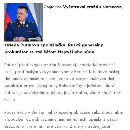
Vyšetroval vraždu Nemcova,
Čítajte viac
strieda Putinovu spolužiačku. Ruský generálny
prokurátor sa stal šéfom Najvyššieho súdu
Pár dní pred svojou smrťou Skrepeckij usporiadal protestnú
akciu pred ruským veľvyslanectvom v Berlíne. K budove ruskej
diplomatickej misie priniesol jedno zo svojich známych diel:
parafrázu pravoslávnej ikony Bohorodičky s Ježiškom, ktorá
zobrazuje sovietskeho diktátora Josifa Stalina, ako v náručí drží
Putina.
Počas akcie v Berlíne mal Skrepeckij oblečené sako s odznakmi
v podobe rôznych vyznamenaní, na nohách topánky z pásov
brezového lyka a na hlave ušianku. Z diery v zadnej časti