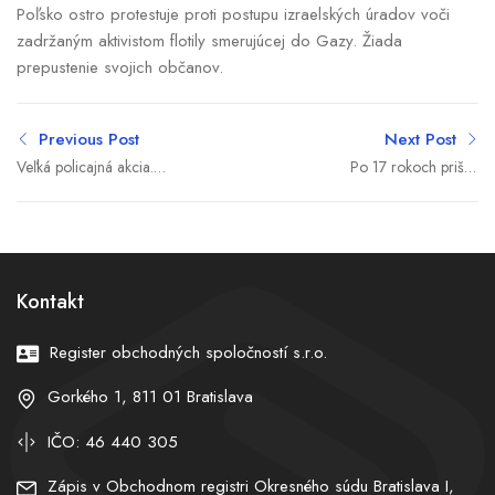
Poľsko ostro protestuje proti postupu izraelských úradov voči
zadržaným aktivistom flotily smerujúcej do Gazy. Žiada
prepustenie svojich občanov.
Previous Post
Next Post
Veľká policajná akcia.
Po 17 rokoch prišiel
ÚBOK zasahuje v centre
verdikt. Airbus a Air
Košíc
France nesú
zodpovednosť za smrť
228 ľudí
Kontakt
Register obchodných spoločností s.r.o.
Gorkého 1, 811 01 Bratislava
IČO: 46 440 305
Zápis v Obchodnom registri Okresného súdu Bratislava I,