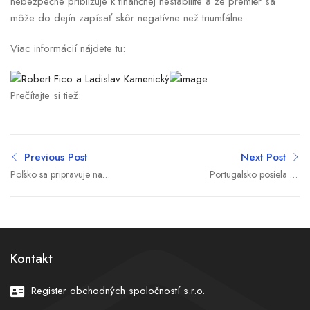
nebezpečne približuje k finančnej nestabilite a že premiér sa
môže do dejín zapísať skôr negatívne než triumfálne.
Viac informácií nájdete tu:
Prečítajte si tiež:
Previous Post
Next Post
Poľsko sa pripravuje na
Portugalsko posiela na
stálu základňu USA.
Slovensko prvé bojové
Washington dal Varšave
drony vlastnej výroby.
zelenú na ďalšiu fázu
Armáda ich chce
rokovaní
otestovať v reálnom
nasadení
Kontakt
Register obchodných spoločností s.r.o.