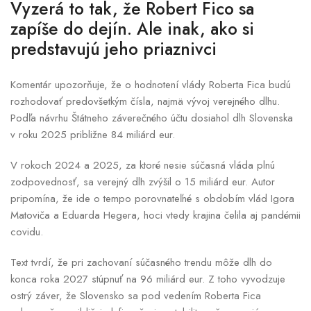
Vyzerá to tak, že Robert Fico sa
zapíše do dejín. Ale inak, ako si
predstavujú jeho priaznivci
Komentár upozorňuje, že o hodnotení vlády Roberta Fica budú
rozhodovať predovšetkým čísla, najmä vývoj verejného dlhu.
Podľa návrhu Štátneho záverečného účtu dosiahol dlh Slovenska
v roku 2025 približne 84 miliárd eur.
V rokoch 2024 a 2025, za ktoré nesie súčasná vláda plnú
zodpovednosť, sa verejný dlh zvýšil o 15 miliárd eur. Autor
pripomína, že ide o tempo porovnateľné s obdobím vlád Igora
Matoviča a Eduarda Hegera, hoci vtedy krajina čelila aj pandémii
covidu.
Text tvrdí, že pri zachovaní súčasného trendu môže dlh do
konca roka 2027 stúpnuť na 96 miliárd eur. Z toho vyvodzuje
ostrý záver, že Slovensko sa pod vedením Roberta Fica