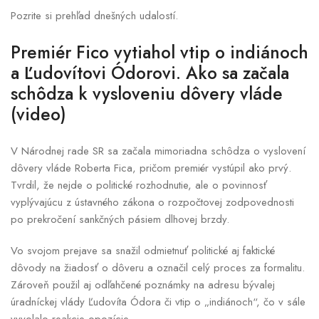
Pozrite si prehľad dnešných udalostí.
Premiér Fico vytiahol vtip o indiánoch
a Ľudovítovi Ódorovi. Ako sa začala
schôdza k vysloveniu dôvery vláde
(video)
V Národnej rade SR sa začala mimoriadna schôdza o vyslovení
dôvery vláde Roberta Fica, pričom premiér vystúpil ako prvý.
Tvrdil, že nejde o politické rozhodnutie, ale o povinnosť
vyplývajúcu z ústavného zákona o rozpočtovej zodpovednosti
po prekročení sankčných pásiem dlhovej brzdy.
Vo svojom prejave sa snažil odmietnuť politické aj faktické
dôvody na žiadosť o dôveru a označil celý proces za formalitu.
Zároveň použil aj odľahčené poznámky na adresu bývalej
úradníckej vlády Ľudovíta Ódora či vtip o „indiánoch“, čo v sále