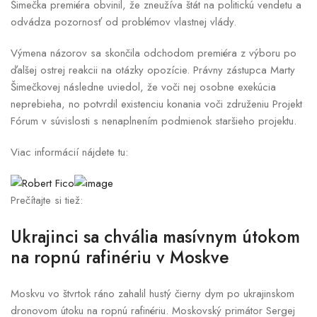
Šimečka premiéra obvinil, že zneužíva štát na politickú vendetu a
odvádza pozornosť od problémov vlastnej vlády.
Výmena názorov sa skončila odchodom premiéra z výboru po
ďalšej ostrej reakcii na otázky opozície. Právny zástupca Marty
Šimečkovej následne uviedol, že voči nej osobne exekúcia
neprebieha, no potvrdil existenciu konania voči združeniu Projekt
Fórum v súvislosti s nenaplnením podmienok staršieho projektu.
Viac informácií nájdete tu:
Prečítajte si tiež:
Ukrajinci sa chvália masívnym útokom
na ropnú rafinériu v Moskve
Moskvu vo štvrtok ráno zahalil hustý čierny dym po ukrajinskom
dronovom útoku na ropnú rafinériu. Moskovský primátor Sergej