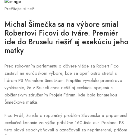
Prečítajte si tiež:
Michal Šimečka sa na výbore smial
Robertovi Ficovi do tváre. Premiér
ide do Bruselu riešiť aj exekúciu jeho
matky
Pred rokovaním parlamentu o dôvere vláde sa Robert Fico
zastavil na európskom výbore, kde sa opäť ostro stretol s
lídrom PS Michalom Šimečkom. Napätie vyvolalo premiérovo
vyhlásenie, že v Bruseli chce riešiť aj exekúciu spojenú s
občianskym združením Projekt Fórum, kde bola konateľkou
Šimečkova matka.
Fico tvrdil, že ide o reputačný problém Slovenska a pripomenul
exekučné konanie vo výške približne 160-tisíc eur. Poslanci PS
tieto slová spochybňovali a označovali za neprimerané, pričom