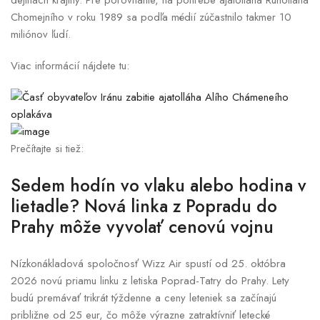
dejinách krajiny. Pre porovnanie, na pohrebe ajatolláha Rúholláha
Chomejního v roku 1989 sa podľa médií zúčastnilo takmer 10
miliónov ľudí.
Viac informácií nájdete tu:
Prečítajte si tiež:
Sedem hodín vo vlaku alebo hodina v
lietadle? Nová linka z Popradu do
Prahy môže vyvolať cenovú vojnu
Nízkonákladová spoločnosť Wizz Air spustí od 25. októbra
2026 novú priamu linku z letiska Poprad-Tatry do Prahy. Lety
budú premávať trikrát týždenne a ceny leteniek sa začínajú
približne od 25 eur, čo môže výrazne zatraktívniť letecké