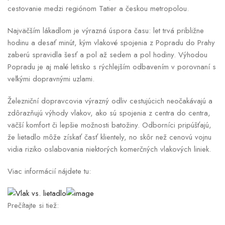
cestovanie medzi regiónom Tatier a českou metropolou.
Najväčším lákadlom je výrazná úspora času: let trvá približne
hodinu a desať minút, kým vlakové spojenia z Popradu do Prahy
zaberú spravidla šesť a pol až sedem a pol hodiny. Výhodou
Popradu je aj malé letisko s rýchlejším odbavením v porovnaní s
veľkými dopravnými uzlami.
Železniční dopravcovia výrazný odliv cestujúcich neočakávajú a
zdôrazňujú výhody vlakov, ako sú spojenia z centra do centra,
väčší komfort či lepšie možnosti batožiny. Odborníci pripúšťajú,
že lietadlo môže získať časť klientely, no skôr než cenovú vojnu
vidia riziko oslabovania niektorých komerčných vlakových liniek.
Viac informácií nájdete tu:
Prečítajte si tiež: