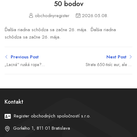
50 bodov
obchodnyregister
2026.05.08.
Ďalšia riadna schôdza sa začne 26. mája. Ďalšia riadna
schôdza sa začne 26. mája.
Previous Post
Next Post
„Lacná“ ruská ropa?
Strata 650-tisíc eur, ale na
Družba nám skôr uškodila,
odmeny sa desaťtisíce
mienia dopravcovia a
našli. NKÚ vyčíta
vláde dali ultimátum
exministrom Naďovi a
Mikulcovi nezáujem o
vlastné podniky
Kontakt
Register obchodných spoločností s.r.o.
Gorkého 1, 811 01 Bratislava