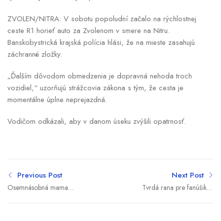
ZVOLEN/NITRA: V sobotu popoludní začalo na rýchlostnej
ceste R1 horieť auto za Zvolenom v smere na Nitru.
Banskobystrická krajská polícia hlási, že na mieste zasahujú
záchranné zložky.
„Ďalším dôvodom obmedzenia je dopravná nehoda troch
vozidiel,“ uzorňujú strážcovia zákona s tým, že cesta je
momentálne úplne neprejazdná.
Vodičom odkázali, aby v danom úseku zvýšili opatrnosť.
Previous Post
Next Post
Osemnásobná mama
Tvrdá rana pre fanúšikov
musela opustiť svoje
rocku z východu SR. Veľký
siamske dvojičky: Verím,
festival narazil na
že z nich vyrastú krásne
ekonomickú realitu