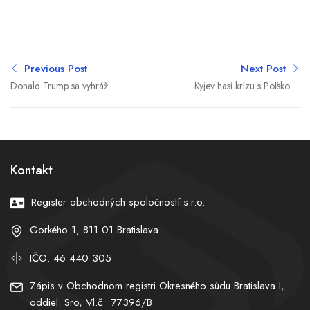
Previous Post
Next Post
Donald Trump sa vyhráža
Kyjev hasí krízu s Poľskom.
100-percentnými clami,
Spor o UPA otriasol
EÚ je pripravená rýchlo
jedným z najdôležitejších
reagovať
spojenectiev Ukrajiny
Kontakt
Register obchodných spoločností s.r.o.
Gorkého 1, 811 01 Bratislava
IČO: 46 440 305
Zápis v Obchodnom registri Okresného súdu Bratislava I,
oddiel: Sro, Vl.č.: 77396/B