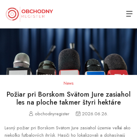
News
Požiar pri Borskom Svätom Jure zasiahol
les na ploche takmer štyri hektáre
obchodnyregister
2026.06.26.
Lesný požiar pri Borskom Svätom Jure zasiahol územie veľké ako
niekoľko futbalových ihrísk. Hasiči ho lokalizovali a dohasínajú