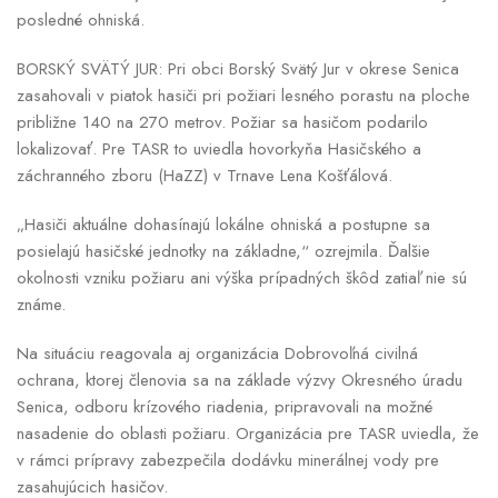
posledné ohniská.
BORSKÝ SVÄTÝ JUR: Pri obci Borský Svätý Jur v okrese Senica
zasahovali v piatok hasiči pri požiari lesného porastu na ploche
približne 140 na 270 metrov. Požiar sa hasičom podarilo
lokalizovať. Pre TASR to uviedla hovorkyňa Hasičského a
záchranného zboru (HaZZ) v Trnave Lena Košťálová.
„Hasiči aktuálne dohasínajú lokálne ohniská a postupne sa
posielajú hasičské jednotky na základne,“ ozrejmila. Ďalšie
okolnosti vzniku požiaru ani výška prípadných škôd zatiaľ nie sú
známe.
Na situáciu reagovala aj organizácia Dobrovoľná civilná
ochrana, ktorej členovia sa na základe výzvy Okresného úradu
Senica, odboru krízového riadenia, pripravovali na možné
nasadenie do oblasti požiaru. Organizácia pre TASR uviedla, že
v rámci prípravy zabezpečila dodávku minerálnej vody pre
zasahujúcich hasičov.