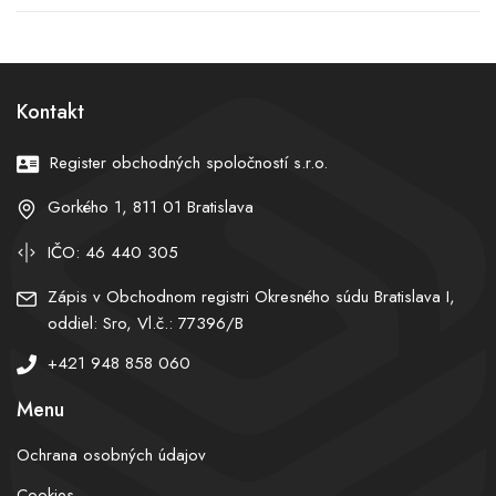
oslavy víťazstva dva dni po
hlbokého prepadu. Signály
výročí?
možného mieru medzi
USA a Iránom rozhýbali
trhy po celom svete
Kontakt
Register obchodných spoločností s.r.o.
Gorkého 1, 811 01 Bratislava
IČO: 46 440 305
Zápis v Obchodnom registri Okresného súdu Bratislava I,
oddiel: Sro, Vl.č.: 77396/B
+421 948 858 060
Menu
Ochrana osobných údajov
Cookies