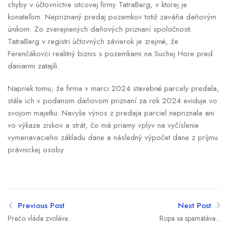
chyby v účtovníctve otcovej firmy TatraBerg, v ktorej je
konateľom. Nepriznaný predaj pozemkov totiž zaváňa daňovým
únikom. Zo zverejnených daňových priznaní spoločnosti
TatraBerg v registri účtovných závierok je zrejmé, že
Ferenčákovci realitný biznis s pozemkami na Suchej Hore pred
daniarmi zatajili.
Napriek tomu, že firma v marci 2024 stavebné parcely predala,
stále ich v podanom daňovom priznaní za rok 2024 eviduje vo
svojom majetku. Navyše výnos z predaja parciel nepriznala ani
vo výkaze ziskov a strát, čo má priamy vplyv na vyčíslenie
vymeriavacieho základu dane a následný výpočet dane z príjmu
právnickej osoby.
Previous Post
Next Post
Prečo vláda zvoláva
Ropa sa spamätáva z