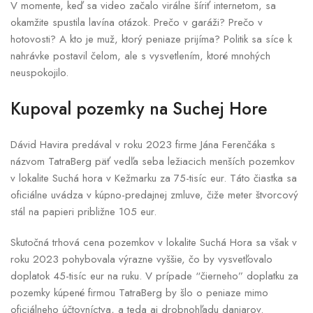
V momente, keď sa video začalo virálne šíriť internetom, sa
okamžite spustila lavína otázok. Prečo v garáži? Prečo v
hotovosti? A kto je muž, ktorý peniaze prijíma? Politik sa síce k
nahrávke postavil čelom, ale s vysvetlením, ktoré mnohých
neuspokojilo.
Kupoval pozemky na Suchej Hore
Dávid Havira predával v roku 2023 firme Jána Ferenčáka s
názvom TatraBerg päť vedľa seba ležiacich menších pozemkov
v lokalite Suchá hora v Kežmarku za 75-tisíc eur. Táto čiastka sa
oficiálne uvádza v kúpno-predajnej zmluve, čiže meter štvorcový
stál na papieri približne 105 eur.
Skutočná trhová cena pozemkov v lokalite Suchá Hora sa však v
roku 2023 pohybovala výrazne vyššie, čo by vysvetľovalo
doplatok 45-tisíc eur na ruku. V prípade “čierneho” doplatku za
pozemky kúpené firmou TatraBerg by šlo o peniaze mimo
oficiálneho účtovníctva, a teda aj drobnohľadu daniarov.