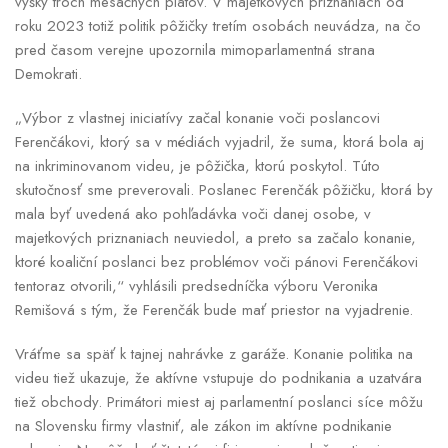
výšky troch mesačných platov. V majetkových priznaniach od
roku 2023 totiž politik pôžičky tretím osobách neuvádza, na čo
pred časom verejne upozornila mimoparlamentná strana
Demokrati.
„Výbor z vlastnej iniciatívy začal konanie voči poslancovi
Ferenčákovi, ktorý sa v médiách vyjadril, že suma, ktorá bola aj
na inkriminovanom videu, je pôžička, ktorú poskytol. Túto
skutočnosť sme preverovali. Poslanec Ferenčák pôžičku, ktorá by
mala byť uvedená ako pohľadávka voči danej osobe, v
majetkových priznaniach neuviedol, a preto sa začalo konanie,
ktoré koaliční poslanci bez problémov voči pánovi Ferenčákovi
tentoraz otvorili,“ vyhlásili predsedníčka výboru Veronika
Remišová s tým, že Ferenčák bude mať priestor na vyjadrenie.
Vráťme sa späť k tajnej nahrávke z garáže. Konanie politika na
videu tiež ukazuje, že aktívne vstupuje do podnikania a uzatvára
tiež obchody. Primátori miest aj parlamentní poslanci síce môžu
na Slovensku firmy vlastniť, ale zákon im aktívne podnikanie