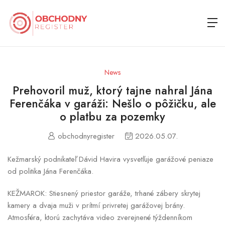
News
Prehovoril muž, ktorý tajne nahral Jána
Ferenčáka v garáži: Nešlo o pôžičku, ale
o platbu za pozemky
obchodnyregister
2026.05.07.
Kežmarský podnikateľ Dávid Havira vysvetľuje garážové peniaze
od politika Jána Ferenčáka.
KEŽMAROK: Stiesnený priestor garáže, trhané zábery skrytej
kamery a dvaja muži v prítmí privretej garážovej brány.
Atmosféra, ktorú zachytáva video zverejnené týždenníkom