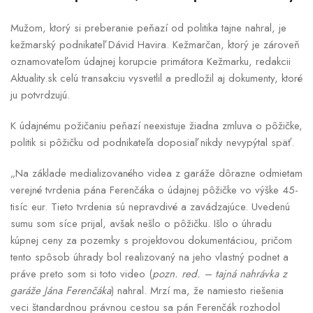
Mužom, ktorý si preberanie peňazí od politika tajne nahral, je
kežmarský podnikateľ Dávid Havira. Kežmarčan, ktorý je zároveň
oznamovateľom údajnej korupcie primátora Kežmarku, redakcii
Aktuality.sk celú transakciu vysvetlil a predložil aj dokumenty, ktoré
ju potvrdzujú.
K údajnému požičaniu peňazí neexistuje žiadna zmluva o pôžičke,
politik si pôžičku od podnikateľa doposiaľ nikdy nevypýtal späť.
„Na základe medializovaného videa z garáže dôrazne odmietam
verejné tvrdenia pána Ferenčáka o údajnej pôžičke vo výške 45-
tisíc eur. Tieto tvrdenia sú nepravdivé a zavádzajúce. Uvedenú
sumu som síce prijal, avšak nešlo o pôžičku. Išlo o úhradu
kúpnej ceny za pozemky s projektovou dokumentáciou, pričom
tento spôsob úhrady bol realizovaný na jeho vlastný podnet a
práve preto som si toto video (
pozn. red. – tajná nahrávka z
garáže Jána Ferenčáka
) nahral. Mrzí ma, že namiesto riešenia
veci štandardnou právnou cestou sa pán Ferenčák rozhodol