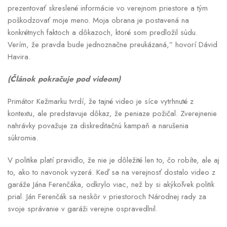
prezentovať skreslené informácie vo verejnom priestore a tým
poškodzovať moje meno. Moja obrana je postavená na
konkrétnych faktoch a dôkazoch, ktoré som predložil súdu.
Verím, že pravda bude jednoznačne preukázaná,” hovorí Dávid
Havira.
(Článok pokračuje pod videom)
Primátor Kežmarku tvrdí, že tajné video je síce vytrhnuté z
kontextu, ale predstavuje dôkaz, že peniaze požičal. Zverejnenie
nahrávky považuje za diskreditačnú kampaň a narušenia
súkromia.
V politike platí pravidlo, že nie je dôležité len to, čo robíte, ale aj
to, ako to navonok vyzerá. Keď sa na verejnosť dostalo video z
garáže Jána Ferenčáka, odkrylo viac, než by si akýkoľvek politik
prial. Ján Ferenčák sa neskôr v priestoroch Národnej rady za
svoje správanie v garáži verejne ospravedlnil.