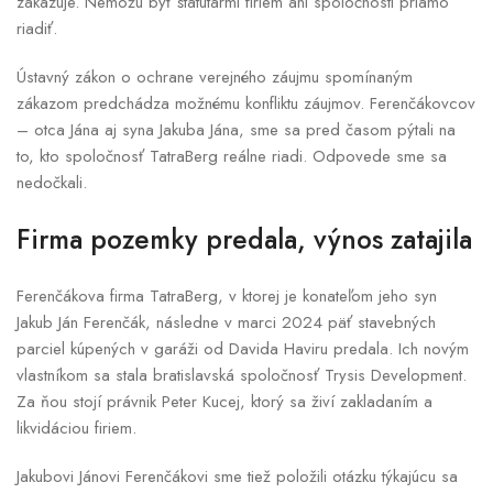
zakazuje. Nemôžu byť štatutármi firiem ani spoločnosti priamo
riadiť.
Ústavný zákon o ochrane verejného záujmu spomínaným
zákazom predchádza možnému konfliktu záujmov. Ferenčákovcov
– otca Jána aj syna Jakuba Jána, sme sa pred časom pýtali na
to, kto spoločnosť TatraBerg reálne riadi. Odpovede sme sa
nedočkali.
Firma pozemky predala, výnos zatajila
Ferenčákova firma TatraBerg, v ktorej je konateľom jeho syn
Jakub Ján Ferenčák, následne v marci 2024 päť stavebných
parciel kúpených v garáži od Davida Haviru predala. Ich novým
vlastníkom sa stala bratislavská spoločnosť Trysis Development.
Za ňou stojí právnik Peter Kucej, ktorý sa živí zakladaním a
likvidáciou firiem.
Jakubovi Jánovi Ferenčákovi sme tiež položili otázku týkajúcu sa