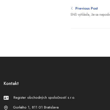
Previous Post
SNS vyhlásila, že sa nepodi
návrhu zonácií národných 
tvrdí, že ju pripravil jej nom
Kontakt
Register obchodných spoločností s.r.o.
Gorkého 1, 811 01 Bratislava