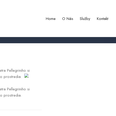
reativitu označil za bohatstvo
Home
O Nás
Služby
Kontakt
ra Pellegriniho si
ého prostredia.
ra Pellegriniho si
ho prostredia.