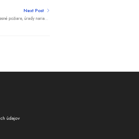
Next Post
lesné požiare, úrady nariadili
evakuáciu obyvateľov
ch údajov