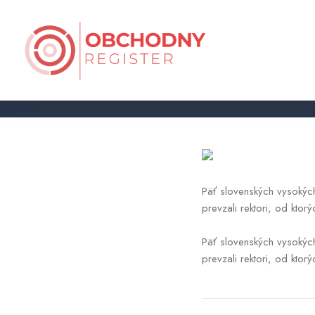
Prezident odovzdal dekréty pi
Päť slovenských vysokých 
prevzali rektori, od kto
Päť slovenských vysokých 
prevzali rektori, od kto