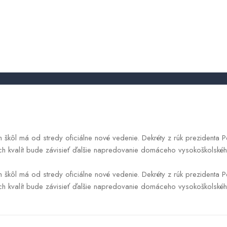
atim novým rektorom. Vzdelanie a k
krajiny
obchodnyregister
2026.05.20.
škôl má od stredy oficiálne nové vedenie. Dekréty z rúk prezidenta Pet
rých kvalít bude závisieť ďalšie napredovanie domáceho vysokoškolsk
škôl má od stredy oficiálne nové vedenie. Dekréty z rúk prezidenta Pet
rých kvalít bude závisieť ďalšie napredovanie domáceho vysokoškolské