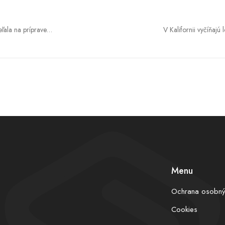
eľala na príprave
V Kalifornii vyčíňajú 
parkov, Tomáš Taraba
inant
Menu
Ochrana osobný
Cookies