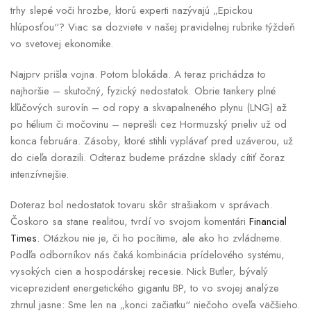
trhy slepé voči hrozbe, ktorú experti nazývajú „Epickou
hlúposťou“? Viac sa dozviete v našej pravidelnej rubrike týždeň
vo svetovej ekonomike.
Najprv prišla vojna. Potom blokáda. A teraz prichádza to
najhoršie – skutočný, fyzický nedostatok. Obrie tankery plné
kľúčových surovín – od ropy a skvapalneného plynu (LNG) až
po hélium či močovinu – neprešli cez Hormuzský prieliv už od
konca februára. Zásoby, ktoré stihli vyplávať pred uzáverou, už
do cieľa dorazili. Odteraz budeme prázdne sklady cítiť čoraz
intenzívnejšie.
Doteraz bol nedostatok tovaru skôr strašiakom v správach.
Čoskoro sa stane realitou, tvrdí vo svojom komentári
Financial
Times.
Otázkou nie je, či ho pocítime, ale ako ho zvládneme.
Podľa odborníkov nás čaká kombinácia prídelového systému,
vysokých cien a hospodárskej recesie. Nick Butler, bývalý
viceprezident energetického gigantu BP, to vo svojej analýze
zhrnul jasne: Sme len na „konci začiatku“ niečoho oveľa väčšieho.