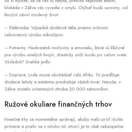
Ak si myslíte, že sa vás to netýka, pretože nejazdíte autom,
blokáda v Zálive vás vyvedie z omylu. Chýbať budú suroviny, od
ktorých závisí moderný život:
– Elektronika: Výpadok dodávok hélia priamo ochromí
celosvetovú výrobu mikročipov.
– Potraviny: Nedostatok močoviny a amoniaku, ktoré sú kľúčové
pre výrobu umelých hnojív, drasticky zníži úrodu po celom svete.
Výsledok? Drahšie jedlo.
– Doprava: Lode musia obchádzať celú Afriku. To predlžuje
dodacie lehoty a extrémne predražuje všetok tovar. Navyše, v
Zálive zostalo uväznených zhruba 20 000 námorníkov.
Ružové okuliare finančných trhov
Finančné trhy sa momentálne správajú, akoby malo prísť rýchle
prímerie a prieliv sa z ničoho nič otvorí. Je to však nebezpečne