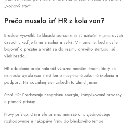
„vojnový stav“.
Prečo muselo ísť HR z kola von?
Breslow vysvetlil, že klasickí personalisti sú užitoční v „mierových
časoch“, keď je firma stabilná a veľká. V momente, keď musíte
bojovať o prežitie a vrátiť sa do režimu dravého startupu, sú
však brzdou.
HR oddelenie preto nahradil výrazne menším tímom, ktorý sa
namiesto byrokracie stará len o nevyhnutné zákonné školenia a
podporu. Na sociálnej sieti LinkedIn to zhrnul jasne:
Staré HR: Predstavuje nesprávnu energiu, komplikované procesy
a pomalý prístup.
Nový prístup: Dáva silu priamo manažérom, zjednodušuje
rozhodovanie a nakopáva firmu do bleskového tempa.