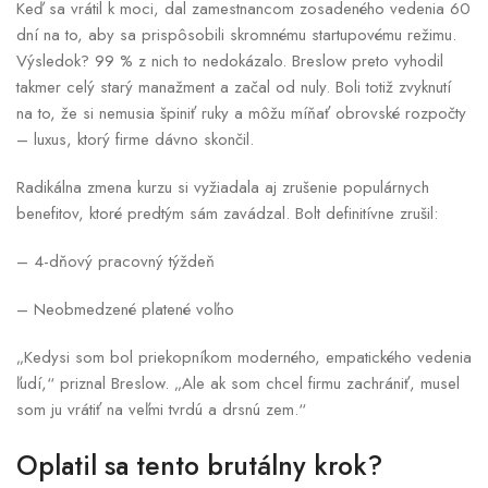
Keď sa vrátil k moci, dal zamestnancom zosadeného vedenia 60
dní na to, aby sa prispôsobili skromnému startupovému režimu.
Výsledok? 99 % z nich to nedokázalo. Breslow preto vyhodil
takmer celý starý manažment a začal od nuly. Boli totiž zvyknutí
na to, že si nemusia špiniť ruky a môžu míňať obrovské rozpočty
– luxus, ktorý firme dávno skončil.
Radikálna zmena kurzu si vyžiadala aj zrušenie populárnych
benefitov, ktoré predtým sám zavádzal. Bolt definitívne zrušil:
– 4-dňový pracovný týždeň
– Neobmedzené platené voľno
„Kedysi som bol priekopníkom moderného, empatického vedenia
ľudí,“ priznal Breslow. „Ale ak som chcel firmu zachrániť, musel
som ju vrátiť na veľmi tvrdú a drsnú zem.“
Oplatil sa tento brutálny krok?