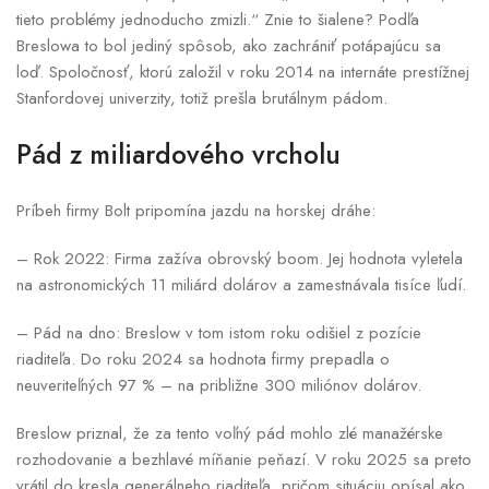
tieto problémy jednoducho zmizli.“ Znie to šialene? Podľa
Breslowa to bol jediný spôsob, ako zachrániť potápajúcu sa
loď. Spoločnosť, ktorú založil v roku 2014 na internáte prestížnej
Stanfordovej univerzity, totiž prešla brutálnym pádom.
Pád z miliardového vrcholu
Príbeh firmy Bolt pripomína jazdu na horskej dráhe:
– Rok 2022: Firma zažíva obrovský boom. Jej hodnota vyletela
na astronomických 11 miliárd dolárov a zamestnávala tisíce ľudí.
– Pád na dno: Breslow v tom istom roku odišiel z pozície
riaditeľa. Do roku 2024 sa hodnota firmy prepadla o
neuveriteľných 97 % – na približne 300 miliónov dolárov.
Breslow priznal, že za tento voľný pád mohlo zlé manažérske
rozhodovanie a bezhlavé míňanie peňazí. V roku 2025 sa preto
vrátil do kresla generálneho riaditeľa, pričom situáciu opísal ako