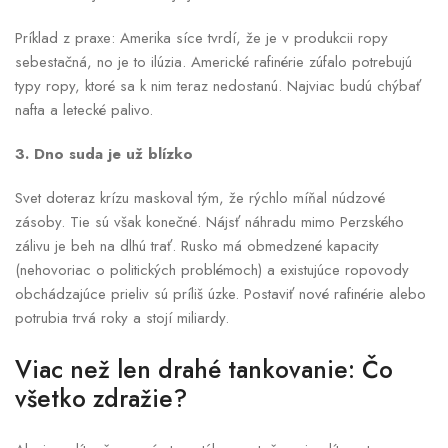
Príklad z praxe: Amerika síce tvrdí, že je v produkcii ropy
sebestačná, no je to ilúzia. Americké rafinérie zúfalo potrebujú
typy ropy, ktoré sa k nim teraz nedostanú. Najviac budú chýbať
nafta a letecké palivo.
3. Dno suda je už blízko
Svet doteraz krízu maskoval tým, že rýchlo míňal núdzové
zásoby. Tie sú však konečné. Nájsť náhradu mimo Perzského
zálivu je beh na dlhú trať. Rusko má obmedzené kapacity
(nehovoriac o politických problémoch) a existujúce ropovody
obchádzajúce prieliv sú príliš úzke. Postaviť nové rafinérie alebo
potrubia trvá roky a stojí miliardy.
Viac než len drahé tankovanie: Čo
všetko zdražie?