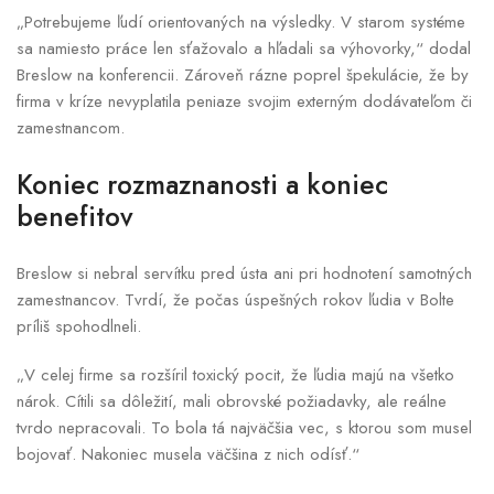
„Potrebujeme ľudí orientovaných na výsledky. V starom systéme
sa namiesto práce len sťažovalo a hľadali sa výhovorky,“ dodal
Breslow na konferencii. Zároveň rázne poprel špekulácie, že by
firma v kríze nevyplatila peniaze svojim externým dodávateľom či
zamestnancom.
Koniec rozmaznanosti a koniec
benefitov
Breslow si nebral servítku pred ústa ani pri hodnotení samotných
zamestnancov. Tvrdí, že počas úspešných rokov ľudia v Bolte
príliš spohodlneli.
„V celej firme sa rozšíril toxický pocit, že ľudia majú na všetko
nárok. Cítili sa dôležití, mali obrovské požiadavky, ale reálne
tvrdo nepracovali. To bola tá najväčšia vec, s ktorou som musel
bojovať. Nakoniec musela väčšina z nich odísť.“