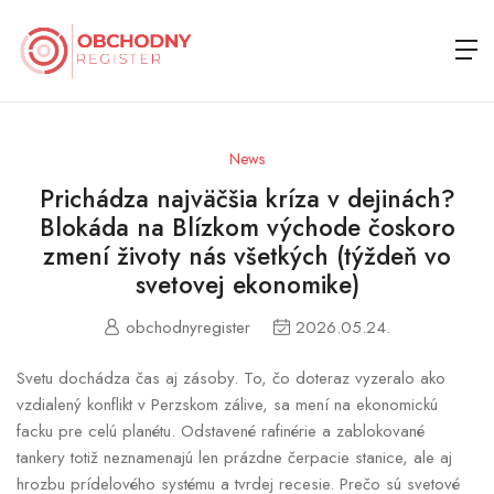
News
Prichádza najväčšia kríza v dejinách?
Blokáda na Blízkom východe čoskoro
zmení životy nás všetkých (týždeň vo
svetovej ekonomike)
obchodnyregister
2026.05.24.
Svetu dochádza čas aj zásoby. To, čo doteraz vyzeralo ako
vzdialený konflikt v Perzskom zálive, sa mení na ekonomickú
facku pre celú planétu. Odstavené rafinérie a zablokované
tankery totiž neznamenajú len prázdne čerpacie stanice, ale aj
hrozbu prídelového systému a tvrdej recesie. Prečo sú svetové