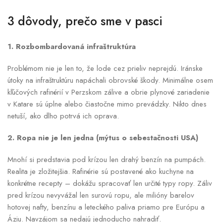
3 dôvody, prečo sme v pasci
1. Rozbombardovaná infraštruktúra
Problémom nie je len to, že lode cez prieliv neprejdú. Iránske
útoky na infraštruktúru napáchali obrovské škody. Minimálne osem
kľúčových rafinérií v Perzskom zálive a obrie plynové zariadenie
v Katare sú úplne alebo čiastočne mimo prevádzky. Nikto dnes
netuší, ako dlho potrvá ich oprava.
2. Ropa nie je len jedna (mýtus o sebestačnosti USA)
Mnohí si predstavia pod krízou len drahý benzín na pumpách.
Realita je zložitejšia. Rafinérie sú postavené ako kuchyne na
konkrétne recepty – dokážu spracovať len určité typy ropy. Záliv
pred krízou nevyvážal len surovú ropu, ale milióny barelov
hotovej nafty, benzínu a leteckého paliva priamo pre Európu a
Áziu. Navzájom sa nedajú jednoducho nahradiť.