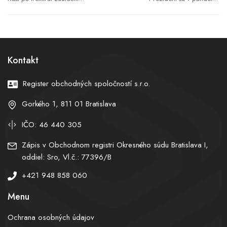
Orešnikom na Ukrajinu.
zúčastní stretnutia troch
Kyjev sa spamätáva z
najvyšších ústavných
masívneho útoku
činiteľov
Kontakt
Register obchodných spoločností s.r.o.
Gorkého 1, 811 01 Bratislava
IČO: 46 440 305
Zápis v Obchodnom registri Okresného súdu Bratislava I,
oddiel: Sro, Vl.č.: 77396/B
+421 948 858 060
Menu
Ochrana osobných údajov