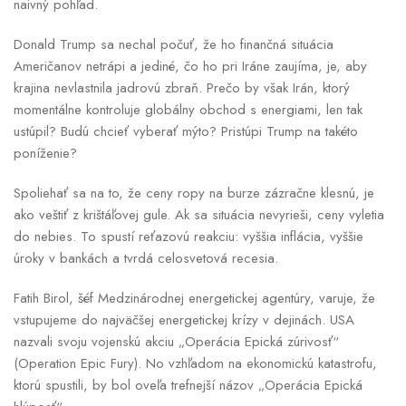
naivný pohľad.
Donald Trump sa nechal počuť, že ho finančná situácia
Američanov netrápi a jediné, čo ho pri Iráne zaujíma, je, aby
krajina nevlastnila jadrovú zbraň. Prečo by však Irán, ktorý
momentálne kontroluje globálny obchod s energiami, len tak
ustúpil? Budú chcieť vyberať mýto? Pristúpi Trump na takéto
poníženie?
Spoliehať sa na to, že ceny ropy na burze zázračne klesnú, je
ako veštiť z krištáľovej gule. Ak sa situácia nevyrieši, ceny vyletia
do nebies. To spustí reťazovú reakciu: vyššia inflácia, vyššie
úroky v bankách a tvrdá celosvetová recesia.
Fatih Birol, šéf Medzinárodnej energetickej agentúry, varuje, že
vstupujeme do najväčšej energetickej krízy v dejinách. USA
nazvali svoju vojenskú akciu „Operácia Epická zúrivosť“
(Operation Epic Fury). No vzhľadom na ekonomickú katastrofu,
ktorú spustili, by bol oveľa trefnejší názov „Operácia Epická