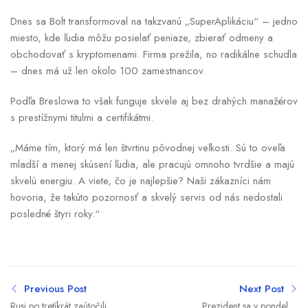
Dnes sa Bolt transformoval na takzvanú „SuperAplikáciu“ – jedno
miesto, kde ľudia môžu posielať peniaze, zbierať odmeny a
obchodovať s kryptomenami. Firma prežila, no radikálne schudla
– dnes má už len okolo 100 zamestnancov.
Podľa Breslowa to však funguje skvele aj bez drahých manažérov
s prestížnymi titulmi a certifikátmi.
„Máme tím, ktorý má len štvrtinu pôvodnej veľkosti. Sú to oveľa
mladší a menej skúsení ľudia, ale pracujú omnoho tvrdšie a majú
skvelú energiu. A viete, čo je najlepšie? Naši zákazníci nám
hovoria, že takúto pozornosť a skvelý servis od nás nedostali
posledné štyri roky.“
Previous Post
Next Post
Rusi po tretíkrát zaútočili
Prezident sa v pondelok