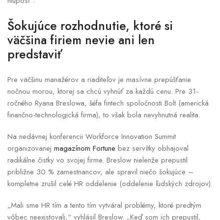
hlúposť“.
Šokujúce rozhodnutie, ktoré si
väčšina firiem nevie ani len
predstaviť
Pre väčšinu manažérov a riaditeľov je masívne prepúšťanie
nočnou morou, ktorej sa chcú vyhnúť za každú cenu. Pre 31-
ročného Ryana Breslowa, šéfa fintech spoločnosti Bolt (americká
finančno-technologická firma), to však bola nevyhnutná realita.
Na nedávnej konferencii Workforce Innovation Summit
organizovanej
magazínom Fortune
bez servítky obhajoval
radikálne čistky vo svojej firme. Breslow nielenže prepustil
približne 30 % zamestnancov, ale spravil niečo šokujúce –
kompletne zrušil celé HR oddelenie (oddelenie ľudských zdrojov).
„Mali sme HR tím a tento tím vytváral problémy, ktoré predtým
vôbec neexistovali,“ vyhlásil Breslow. „Keď som ich prepustil,