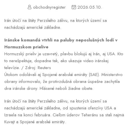
obchodnyregister
2026.05.10.
Irán útočí na štáty Perzského zálivu, na ktorých území sa
nachádzajú americké základne.
Iránske komandá vtrhli na paluby neposlušných lodí v
Hormuzskom prielive
Hormuzský prieliv je uzavretý, plavbu blokujú aj Irán, aj USA. Kto
to nerešpektuje, dopadne tak, ako ukazuje video iránskej
televízie. / Zdroj: Reuters
Útokom odolávali aj Spojené arabské emiráty (SAE). Ministerstvo
obrany informovalo, že protivzdušná obrana úspešne zachytila
dva iránske drony. Hlásené neboli žiadne obete.
Irán útočí na štáty Perzského zálivu, na ktorých území sa
nachádzajú americké základne, od spustenia ofenzívy USA a
Izraela na konci februára. Cieľom úderov Teheránu sa stali najmä
Kuvajt a Spojené arabské emiráty.