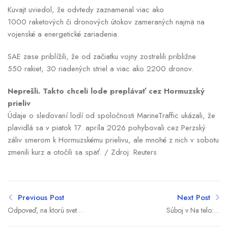
Kuvajt uviedol, že odvtedy zaznamenal viac ako
1000 raketových či dronových útokov zameraných najmä na
vojenské a energetické zariadenia.
SAE zase priblížili, že od začiatku vojny zostrelili približne
550 rakiet, 30 riadených striel a viac ako 2200 dronov.
Neprešli. Takto chceli lode preplávať cez Hormuzský
prieliv
Údaje o sledovaní lodí od spoločnosti MarineTraffic ukázali, že
plavidlá sa v piatok 17. apríla 2026 pohybovali cez Perzský
záliv smerom k Hormuzskému prielivu, ale mnohé z nich v sobotu
zmenili kurz a otočili sa späť. / Zdroj: Reuters
Previous Post
Next Post
Odpoveď, na ktorú svet
Súboj v Na telo: Je
čakal: Irán sa vyjadril k
Ukrajina zombie štát,