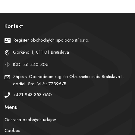
americkému plánu na
alebo krajina, ktorá bráni
ukončenie vojny
našu slobodu?
Kontakt
Register obchodných spoločností s.r.o.
Gorkého 1, 811 01 Bratislava
IČO: 46 440 305
Zápis v Obchodnom registri Okresného súdu Bratislava I,
oddiel: Sro, Vl.č.: 77396/B
+421 948 858 060
Menu
Ochrana osobných údajov
Cookies