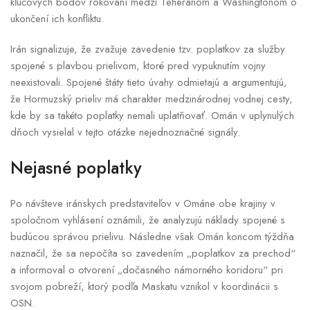
kľúčových bodov rokovaní medzi Teheránom a Washingtonom o
ukončení ich konfliktu.
Irán signalizuje, že zvažuje zavedenie tzv. poplatkov za služby
spojené s plavbou prielivom, ktoré pred vypuknutím vojny
neexistovali. Spojené štáty tieto úvahy odmietajú a argumentujú,
že Hormuzský prieliv má charakter medzinárodnej vodnej cesty,
kde by sa takéto poplatky nemali uplatňovať. Omán v uplynulých
dňoch vysielal v tejto otázke nejednoznačné signály.
Nejasné poplatky
Po návšteve iránskych predstaviteľov v Ománe obe krajiny v
spoločnom vyhlásení oznámili, že analyzujú náklady spojené s
budúcou správou prielivu. Následne však Omán koncom týždňa
naznačil, že sa nepočíta so zavedením „poplatkov za prechod“
a informoval o otvorení „dočasného námorného koridoru“ pri
svojom pobreží, ktorý podľa Maskatu vznikol v koordinácii s
OSN.