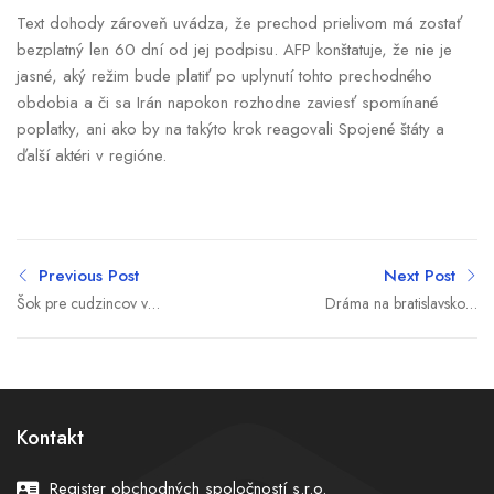
Text dohody zároveň uvádza, že prechod prielivom má zostať
bezplatný len 60 dní od jej podpisu. AFP konštatuje, že nie je
jasné, aký režim bude platiť po uplynutí tohto prechodného
obdobia a či sa Irán napokon rozhodne zaviesť spomínané
poplatky, ani ako by na takýto krok reagovali Spojené štáty a
ďalší aktéri v regióne.
Previous Post
Next Post
Šok pre cudzincov v
Dráma na bratislavskom
Rusku. Banky hromadne
letisku: Lietadlo núdzovo
blokujú peniaze občanom
pristálo, pilotovi prišlo zle
Západu vrátane malých
úspor na účtoch
Kontakt
Register obchodných spoločností s.r.o.