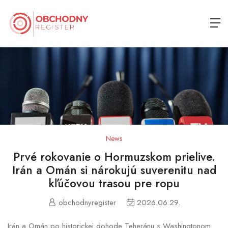
News
Prvé rokovanie o Hormuzskom prielive.
Irán a Omán si nárokujú suverenitu nad
kľúčovou trasou pre ropu
obchodnyregister
2026.06.29.
Irán a Omán po historickej dohode Teheránu s Washingtonom