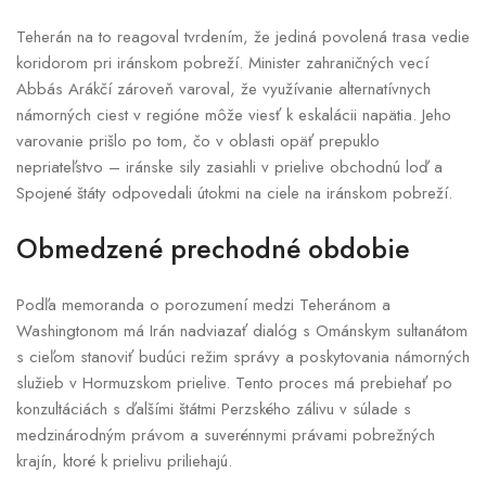
Teherán na to reagoval tvrdením, že jediná povolená trasa vedie
koridorom pri iránskom pobreží. Minister zahraničných vecí
Abbás Arákčí zároveň varoval, že využívanie alternatívnych
námorných ciest v regióne môže viesť k eskalácii napätia. Jeho
varovanie prišlo po tom, čo v oblasti opäť prepuklo
nepriateľstvo – iránske sily zasiahli v prielive obchodnú loď a
Spojené štáty odpovedali útokmi na ciele na iránskom pobreží.
Obmedzené prechodné obdobie
Podľa memoranda o porozumení medzi Teheránom a
Washingtonom má Irán nadviazať dialóg s Ománskym sultanátom
s cieľom stanoviť budúci režim správy a poskytovania námorných
služieb v Hormuzskom prielive. Tento proces má prebiehať po
konzultáciách s ďalšími štátmi Perzského zálivu v súlade s
medzinárodným právom a suverénnymi právami pobrežných
krajín, ktoré k prielivu priliehajú.