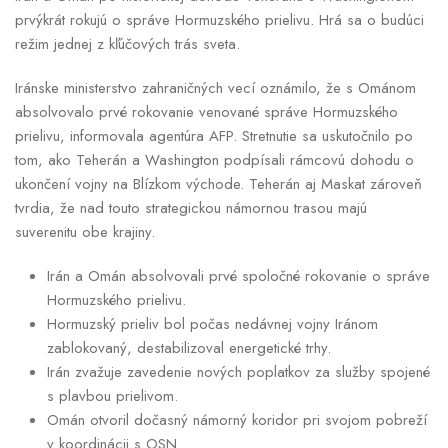
prvýkrát rokujú o správe Hormuzského prielivu. Hrá sa o budúci
režim jednej z kľúčových trás sveta.
Iránske ministerstvo zahraničných vecí oznámilo, že s Ománom
absolvovalo prvé rokovanie venované správe Hormuzského
prielivu, informovala agentúra AFP. Stretnutie sa uskutočnilo po
tom, ako Teherán a Washington podpísali rámcovú dohodu o
ukončení vojny na Blízkom východe. Teherán aj Maskat zároveň
tvrdia, že nad touto strategickou námornou trasou majú
suverenitu obe krajiny.
Irán a Omán absolvovali prvé spoločné rokovanie o správe
Hormuzského prielivu.
Hormuzský prieliv bol počas nedávnej vojny Iránom
zablokovaný, destabilizoval energetické trhy.
Irán zvažuje zavedenie nových poplatkov za služby spojené
s plavbou prielivom.
Omán otvoril dočasný námorný koridor pri svojom pobreží
v koordinácii s OSN.