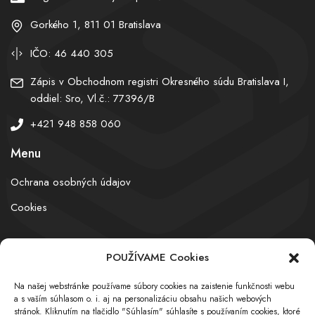
Gorkého 1, 811 01 Bratislava
IČO: 46 440 305
Zápis v Obchodnom registri Okresného súdu Bratislava I,
oddiel: Sro, Vl.č.: 77396/B
+421 948 858 060
Menu
Ochrana osobných údajov
Cookies
POUŽÍVAME Cookies
© obchodnyregister.com – All rights reserved
Na našej webstránke používame súbory cookies na zaistenie funkčnosti webu
a s vaším súhlasom o. i. aj na personalizáciu obsahu našich webových
stránok. Kliknutím na tlačidlo "Súhlasím" súhlasíte s používaním cookies, ktoré