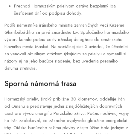
Prechod Hormuzským prielivom ostáva bezplatný iba
šesťdesiat dní od podpisu dohody.
Podľa námestníka iránskeho ministra zahraničných vecí Kazema
Gharíbábádího sa prvé zasadnutie tzv. Spoločného hormuzského
výboru konalo počas cesty iránskej delegácie do ománskeho
hlavného mesta Maskat. Na sociálnej sieti X uviedol, že účastníci
sa venovali aktuálnym otázkam týkajúcim sa prielivu a vymenili si
názory aj na jeho budúce riadenie, bez uvedenia presného
dátumu stretnutia.
Sporná námorná trasa
Hormuzský prieliv, široký približne 30 kilometrov, oddeľuje Irán
od Ománu a predstavuje jednu z najdôležitejších dopravných
ciest pre vývoz energií z Perzského zálivu. Počas nedávnej vojny
ho Irán zablokoval, čo zásadne ovplyvnilo globálne energetické
trhy. Otázka budúceho režimu plavby v tejto úžine bola jedným z